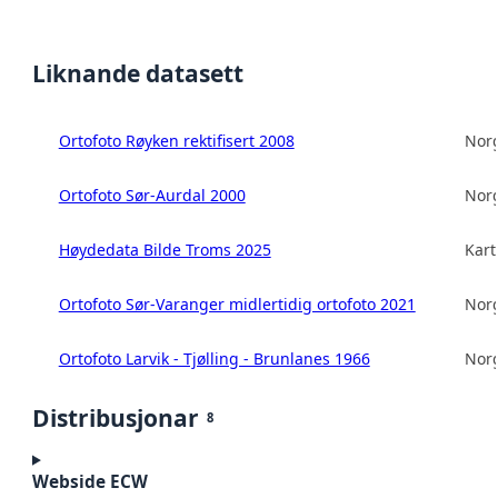
Liknande datasett
Ortofoto Røyken rektifisert 2008
Norg
Ortofoto Sør-Aurdal 2000
Norg
Høydedata Bilde Troms 2025
Kart
Ortofoto Sør-Varanger midlertidig ortofoto 2021
Norg
Ortofoto Larvik - Tjølling - Brunlanes 1966
Norg
Distribusjonar
8
Webside ECW