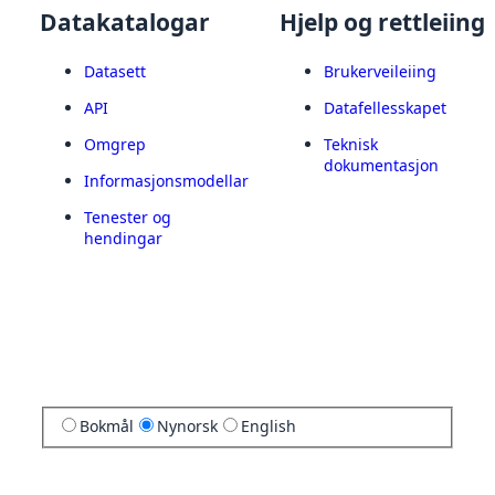
Datakatalogar
Hjelp og rettleiing
Datasett
Brukerveileiing
API
Datafellesskapet
Omgrep
Teknisk
dokumentasjon
Informasjonsmodellar
Tenester og
hendingar
Bokmål
Nynorsk
English