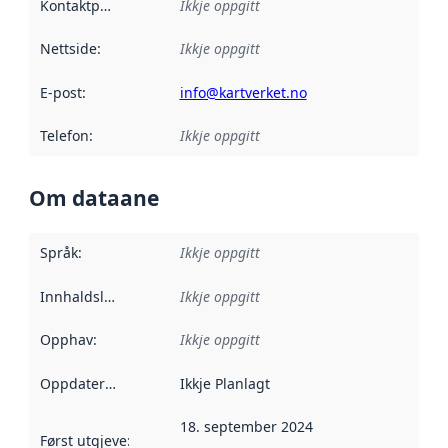
Kontaktpunkt
:
Ikkje oppgitt
Nettside
:
Ikkje oppgitt
E-post
:
info@kartverket.no
Telefon
:
Ikkje oppgitt
Om dataane
Språk
:
Ikkje oppgitt
Innhaldsleverandørar
Ikkje oppgitt
:
Opphav
:
Ikkje oppgitt
Oppdateringsfrekvens
Ikkje Planlagt
:
18. september 2024
Først utgjeve
:
Denne datoen seier når dataa i dette datasettet 