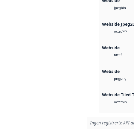
Webside
bin
jpeg
Webside Jpeg2
bin
octet
Webside
tif
tiff
Webside
png
png
Webside Tiled 
bin
octet
Ingen registrerte API-ar