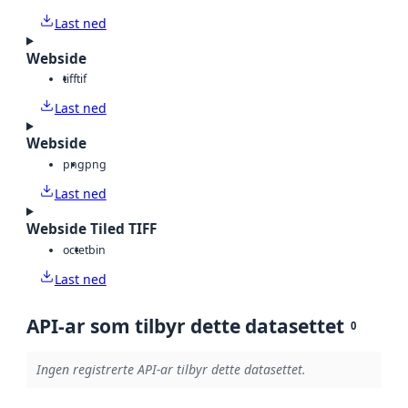
Last ned
Webside
tiff
tif
Last ned
Webside
png
png
Last ned
Webside Tiled TIFF
octet
bin
Last ned
API-ar som tilbyr dette datasettet
0
Ingen registrerte API-ar tilbyr dette datasettet.