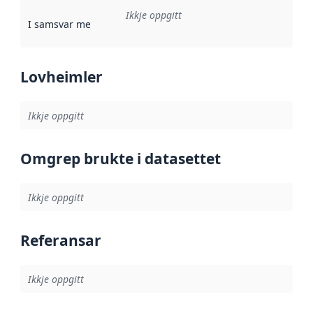
Ikkje oppgitt
I samsvar med
:
Referanse til ei implementeringsregel eller an
Lovheimler
Ikkje oppgitt
Omgrep brukte i datasettet
Ikkje oppgitt
Referansar
Ikkje oppgitt