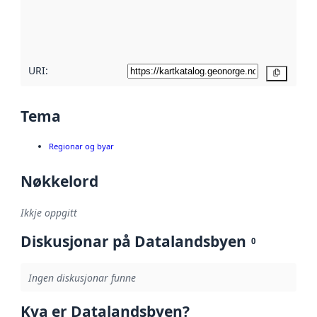
Les meir om
metadatakvalitet
her
URI:
Kopier
Tema
Regionar og byar
Nøkkelord
Ikkje oppgitt
Diskusjonar på Datalandsbyen
0
Ingen diskusjonar funne
Kva er Datalandsbyen?