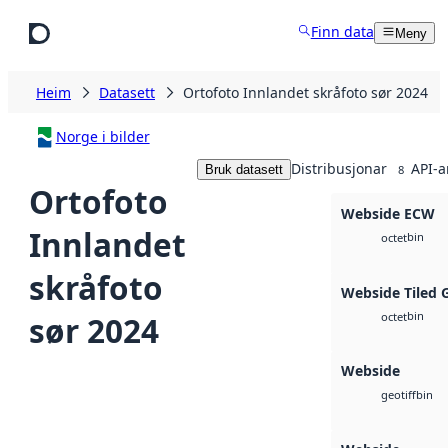
Hopp til hovudinnhald
Finn data
Meny
Heim
Datasett
Ortofoto Innlandet skråfoto sør 2024
Norge i bilder
Distribusjonar
API-a
Bruk datasett
8
Ortofoto
Webside ECW
Innlandet
bin
octet
skråfoto
Webside Tiled 
bin
sør 2024
octet
Webside
bin
geotiff