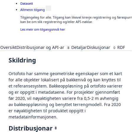
Datasett
Allmenn tilgang
Tilgjengeleg for alle. Tilgang kan likevel krevje registrering og førespu
kan be om slik registrering og/eller API-nøklar.
Les meir om tilgangsnivå her
Oversikt
Distribusjonar og API-ar
Detaljar
Diskusjonar
RDF
8
0
Skildring
Ortofoto har samme geometriske egenskaper som et kart
for alle objekter lokalisert på bakkenivå og kan knyttes til
et referansesystem. Bakkeoppløsning på ortofoto varierer
og er oppgitt i metadataene. For prosjekter gjennomført
før 2020, vil nøyaktigheten variere fra 0,5-2 m avhengig
av bakkeoppløsning og benyttet terrengmodell. Fra 2020
er nøyaktigheten til produktet oppgitt i
metadatainformasjonen.
Distribusjonar
8