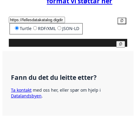
format vi støttar her
Kopier
Turtle
RDF/XML
JSON-LD
Kopier
Fann du det du leitte etter?
Ta kontakt
med oss her, eller spør om hjelp i
Datalandsbyen
.