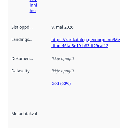
innhenting
her
Sist oppdatert
:
9. mai 2026
Landingsside
:
https://kartkatalog.geonorge.no/Metad
dfbd-46fa-8e19-b83df29caf12
Dokumentasjon
:
Ikkje oppgitt
Datasettype
:
Ikkje oppgitt
God (60%)
Metadatakvalitet
er ein indikator
på kor godt
datasettene er
beskrive ved
Metadatakvalitet
:
hjelp av
metadata.