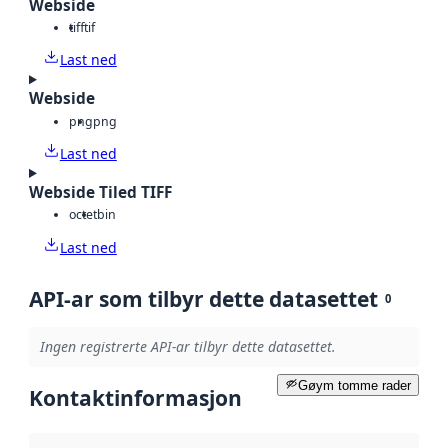
Webside
tiff
tif
Last ned
Webside
png
png
Last ned
Webside Tiled TIFF
octet
bin
Last ned
API-ar som tilbyr dette datasettet
0
Ingen registrerte API-ar tilbyr dette datasettet.
Gøym tomme rader
Kontaktinformasjon