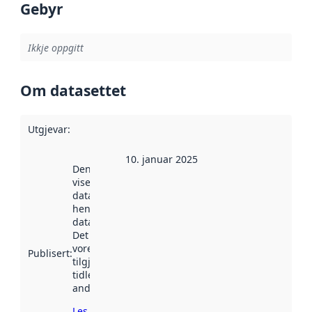
Gebyr
Ikkje oppgitt
Om datasettet
Utgjevar
:
10. januar 2025
Denne datoen
viser når
datasettet vart
henta inn av
data.norge.no.
Det kan ha
vore
Publisert
:
tilgjengeleg
tidlegare
andre stader.
Les meir om