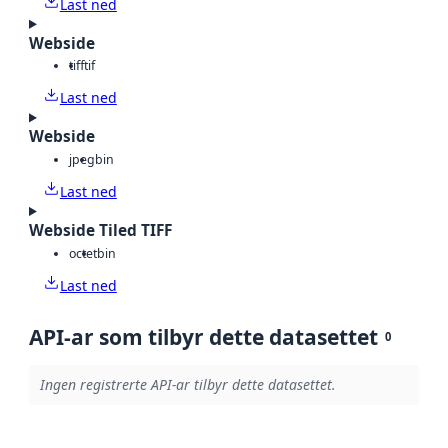
Last ned
Webside
tiff
tif
Last ned
Webside
jpeg
bin
Last ned
Webside Tiled TIFF
octet
bin
Last ned
API-ar som tilbyr dette datasettet
0
Ingen registrerte API-ar tilbyr dette datasettet.