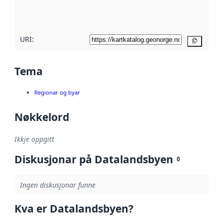
metadatakvalitet
her
URI:
Kopier
Tema
Regionar og byar
Nøkkelord
Ikkje oppgitt
Diskusjonar på Datalandsbyen
0
Ingen diskusjonar funne
Kva er Datalandsbyen?