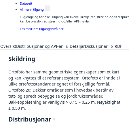
Datasett
Allmenn tilgang
Tilgjengeleg for alle. Tilgang kan likevel krevje registrering og førespu
kan be om slik registrering og/eller API-nøklar.
Les meir om tilgangsnivå her
Oversikt
Distribusjonar og API-ar
Detaljar
Diskusjonar
RDF
8
0
Skildring
Ortofoto har samme geometriske egenskaper som et kart
og kan knyttes til et referansesystem. Ortofoto er inndelt i
ulike ortofotostandarder egnet til forskjellige formål.
Ortofoto 20: Dekker områder som i hovedsak består av
tett- og spredt bebyggelse og jordbruksområder.
Bakkeoppløsning er vanligvis > 0,15 – 0,25 m. Nøyaktighet
± 0.50 m.
Distribusjonar
8