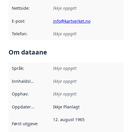
Nettside
:
Ikkje oppgitt
E-post
:
info@kartverket.no
Telefon
:
Ikkje oppgitt
Om dataane
Språk
:
Ikkje oppgitt
Innhaldsleverandørar
Ikkje oppgitt
:
Opphav
:
Ikkje oppgitt
Oppdateringsfrekvens
Ikkje Planlagt
:
12. august 1965
Først utgjeve
:
Denne datoen seier når dataa i dette datasettet 