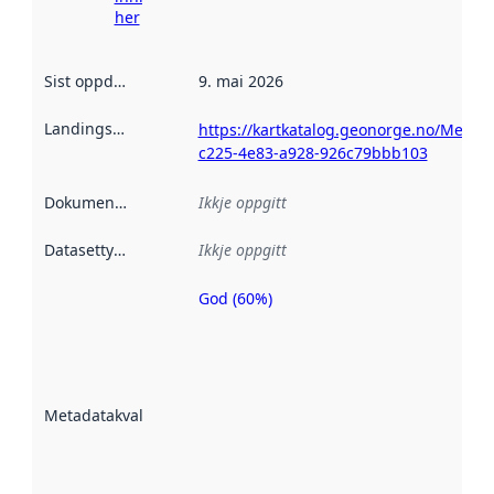
her
Sist oppdatert
:
9. mai 2026
Landingsside
:
https://kartkatalog.geonorge.no/Metad
c225-4e83-a928-926c79bbb103
Dokumentasjon
:
Ikkje oppgitt
Datasettype
:
Ikkje oppgitt
God (60%)
Metadatakvalitet
er ein indikator
på kor godt
datasettene er
beskrive ved
Metadatakvalitet
:
hjelp av
metadata.
Les meir om