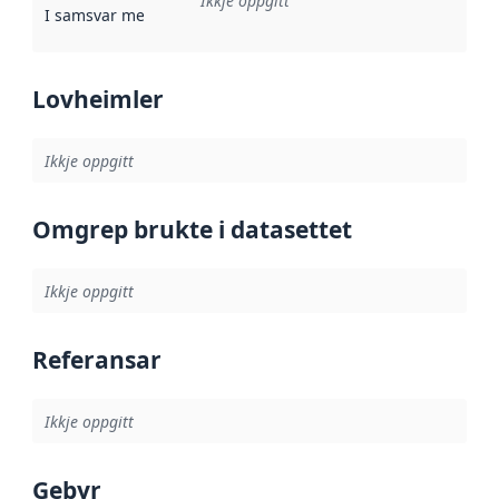
Ikkje oppgitt
I samsvar med
:
Referanse til ei implementeringsregel eller an
Lovheimler
Ikkje oppgitt
Omgrep brukte i datasettet
Ikkje oppgitt
Referansar
Ikkje oppgitt
Gebyr