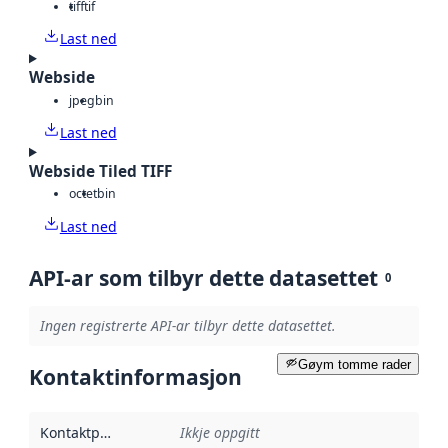
tiff
tif
Last ned
Webside
jpeg
bin
Last ned
Webside Tiled TIFF
octet
bin
Last ned
API-ar som tilbyr dette datasettet
0
Ingen registrerte API-ar tilbyr dette datasettet.
Gøym tomme rader
Kontaktinformasjon
Kontaktpunkt
:
Ikkje oppgitt