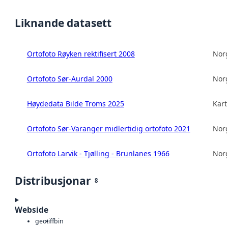
Liknande datasett
Ortofoto Røyken rektifisert 2008
Norg
Ortofoto Sør-Aurdal 2000
Norg
Høydedata Bilde Troms 2025
Kart
Ortofoto Sør-Varanger midlertidig ortofoto 2021
Norg
Ortofoto Larvik - Tjølling - Brunlanes 1966
Norg
Distribusjonar
8
Webside
geotiff
bin