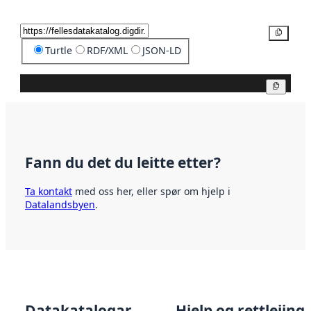
Kopier
Turtle
RDF/XML
JSON-LD
Kopier
Fann du det du leitte etter?
Ta kontakt
med oss her, eller spør om hjelp i
Datalandsbyen
.
Datakatalogar
Hjelp og rettleiing