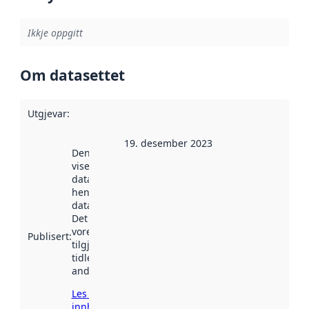
Ikkje oppgitt
Om datasettet
Utgjevar
:
19. desember 2023
Denne datoen
viser når
datasettet vart
henta inn av
data.norge.no.
Det kan ha
vore
Publisert
:
tilgjengeleg
tidlegare
andre stader.
Les meir om
innhenting