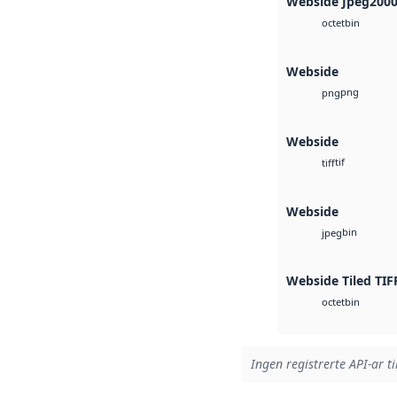
Webside Jpeg200
bin
octet
Webside
png
png
Webside
tif
tiff
Webside
bin
jpeg
Webside Tiled TIF
bin
octet
Ingen registrerte API-ar ti