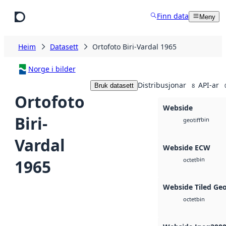
Hopp til hovudinnhald
Finn data
Meny
Heim
Datasett
Ortofoto Biri-Vardal 1965
Norge i bilder
Distribusjonar
API-ar
Bruk datasett
8
Ortofoto
Webside
Biri-
bin
geotiff
Vardal
Webside ECW
bin
1965
octet
Webside Tiled Ge
bin
octet