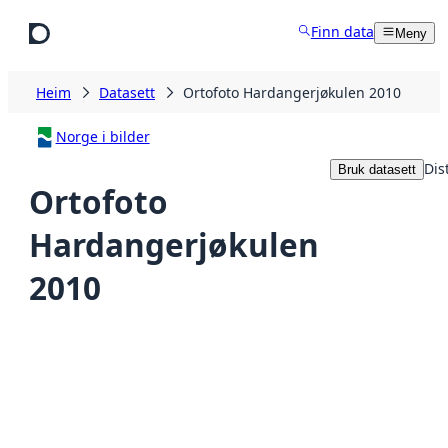
Hopp til hovudinnhald
Finn data
Meny
Heim
Datasett
Ortofoto Hardangerjøkulen 2010
Norge i bilder
Dis
Bruk datasett
Ortofoto
Hardangerjøkulen
2010