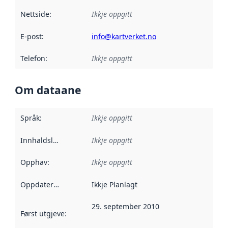
Nettside
:
Ikkje oppgitt
E-post
:
info@kartverket.no
Telefon
:
Ikkje oppgitt
Om dataane
Språk
:
Ikkje oppgitt
Innhaldsleverandørar
Ikkje oppgitt
:
Opphav
:
Ikkje oppgitt
Oppdateringsfrekvens
Ikkje Planlagt
:
29. september 2010
Først utgjeve
:
Denne datoen seier når dataa i dette datasettet 