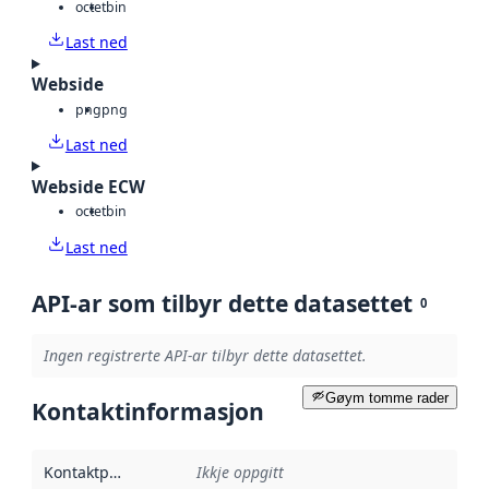
octet
bin
Last ned
Webside
png
png
Last ned
Webside ECW
octet
bin
Last ned
API-ar som tilbyr dette datasettet
0
Ingen registrerte API-ar tilbyr dette datasettet.
Gøym tomme rader
Kontaktinformasjon
Kontaktpunkt
:
Ikkje oppgitt