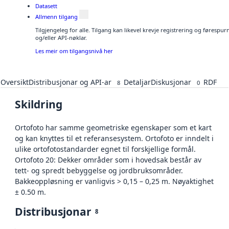
Datasett
Allmenn tilgang
Tilgjengeleg for alle. Tilgang kan likevel krevje registrering og førespu
og/eller API-nøklar.
Les meir om tilgangsnivå her
Oversikt
Distribusjonar og API-ar
Detaljar
Diskusjonar
RDF
8
0
Skildring
Ortofoto har samme geometriske egenskaper som et kart
og kan knyttes til et referansesystem. Ortofoto er inndelt i
ulike ortofotostandarder egnet til forskjellige formål.
Ortofoto 20: Dekker områder som i hovedsak består av
tett- og spredt bebyggelse og jordbruksområder.
Bakkeoppløsning er vanligvis > 0,15 – 0,25 m. Nøyaktighet
± 0.50 m.
Distribusjonar
8