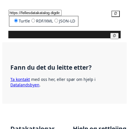
Kopier
Turtle
RDF/XML
JSON-LD
Kopier
Fann du det du leitte etter?
Ta kontakt
med oss her, eller spør om hjelp i
Datalandsbyen
.
Datakatalogar
Hjelp og rettleiing