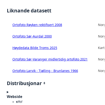
Liknande datasett
Ortofoto Røyken rektifisert 2008
Norg
Ortofoto Sør-Aurdal 2000
Norg
Høydedata Bilde Troms 2025
Kart
Ortofoto Sør-Varanger midlertidig ortofoto 2021
Norg
Ortofoto Larvik - Tjølling - Brunlanes 1966
Norg
Distribusjonar
8
Webside
tiff
tif