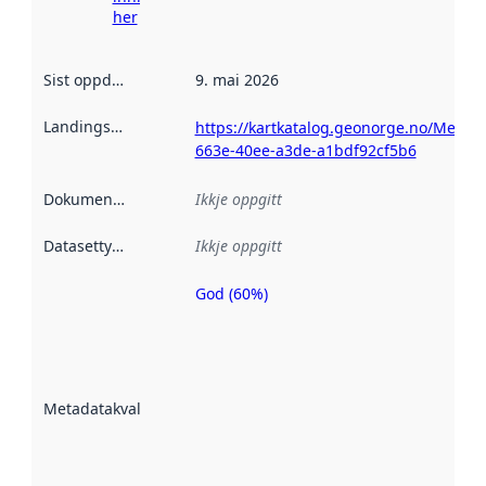
her
Sist oppdatert
:
9. mai 2026
Landingsside
:
https://kartkatalog.geonorge.no/Metad
663e-40ee-a3de-a1bdf92cf5b6
Dokumentasjon
:
Ikkje oppgitt
Datasettype
:
Ikkje oppgitt
God (60%)
Metadatakvalitet
er ein indikator
på kor godt
datasettene er
beskrive ved
Metadatakvalitet
:
hjelp av
metadata.
Les meir om