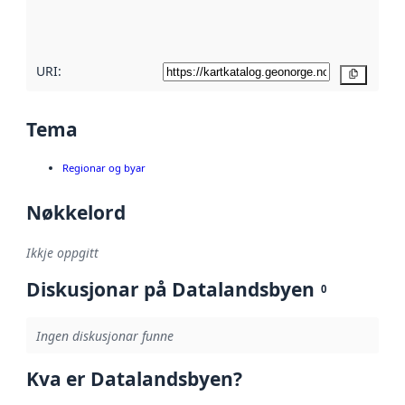
metadatakvalitet
her
URI:
Kopier
Tema
Regionar og byar
Nøkkelord
Ikkje oppgitt
Diskusjonar på Datalandsbyen
0
Ingen diskusjonar funne
Kva er Datalandsbyen?