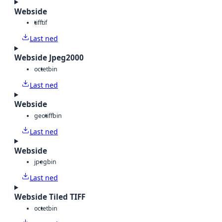
Webside
tiff
tif
Last ned
Webside Jpeg2000
octet
bin
Last ned
Webside
geotiff
bin
Last ned
Webside
jpeg
bin
Last ned
Webside Tiled TIFF
octet
bin