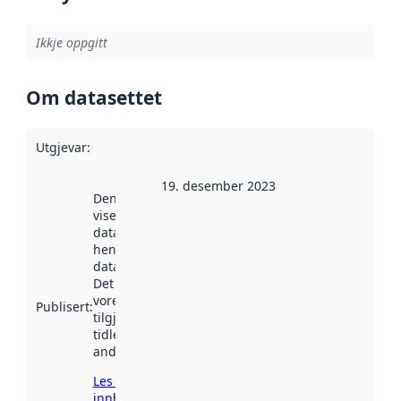
Ikkje oppgitt
Om datasettet
Utgjevar
:
19. desember 2023
Denne datoen
viser når
datasettet vart
henta inn av
data.norge.no.
Det kan ha
vore
Publisert
:
tilgjengeleg
tidlegare
andre stader.
Les meir om
innhenting