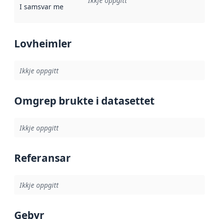
Ikkje oppgitt
I samsvar med
:
Referanse til ei implementeringsregel eller an
Lovheimler
Ikkje oppgitt
Omgrep brukte i datasettet
Ikkje oppgitt
Referansar
Ikkje oppgitt
Gebyr