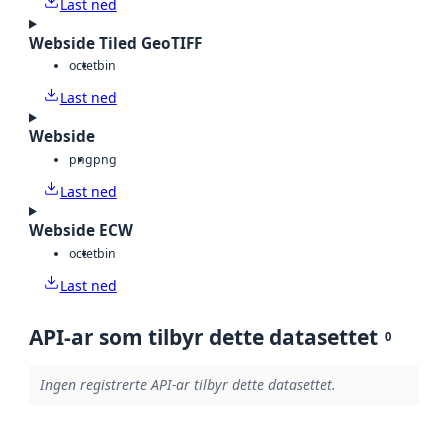
Last ned
Webside Tiled GeoTIFF
octet
bin
Last ned
Webside
png
png
Last ned
Webside ECW
octet
bin
Last ned
API-ar som tilbyr dette datasettet
0
Ingen registrerte API-ar tilbyr dette datasettet.