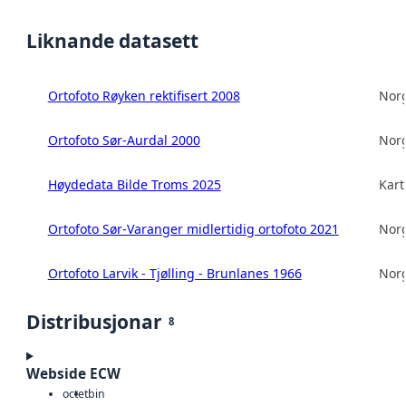
Liknande datasett
Ortofoto Røyken rektifisert 2008
Norg
Ortofoto Sør-Aurdal 2000
Norg
Høydedata Bilde Troms 2025
Kart
Ortofoto Sør-Varanger midlertidig ortofoto 2021
Norg
Ortofoto Larvik - Tjølling - Brunlanes 1966
Norg
Distribusjonar
8
Webside ECW
octet
bin