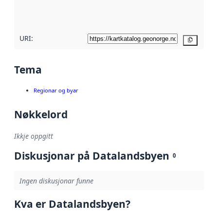
metadatakvalitet
her
URI:
Kopier
Tema
Regionar og byar
Nøkkelord
Ikkje oppgitt
Diskusjonar på Datalandsbyen
0
Ingen diskusjonar funne
Kva er Datalandsbyen?