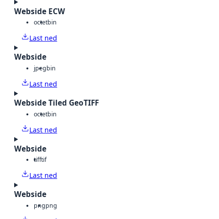
Webside ECW
octet
bin
Last ned
Webside
jpeg
bin
Last ned
Webside Tiled GeoTIFF
octet
bin
Last ned
Webside
tiff
tif
Last ned
Webside
png
png