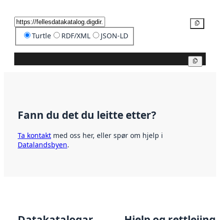
Kopier
Turtle
RDF/XML
JSON-LD
Kopier
Fann du det du leitte etter?
Ta kontakt
med oss her, eller spør om hjelp i
Datalandsbyen
.
Datakatalogar
Hjelp og rettleiing