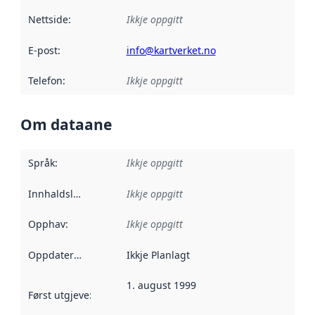
Nettside
:
Ikkje oppgitt
E-post
:
info@kartverket.no
Telefon
:
Ikkje oppgitt
Om dataane
Språk
:
Ikkje oppgitt
Innhaldsleverandørar
Ikkje oppgitt
:
Opphav
:
Ikkje oppgitt
Oppdateringsfrekvens
Ikkje Planlagt
:
1. august 1999
Først utgjeve
:
Denne datoen seier når dataa i dette datasettet 