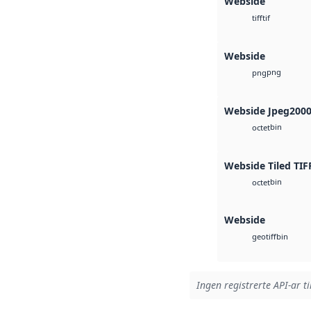
Webside
tif
tiff
Webside
png
png
Webside Jpeg200
bin
octet
Webside Tiled TIF
bin
octet
Webside
bin
geotiff
Ingen registrerte API-ar ti