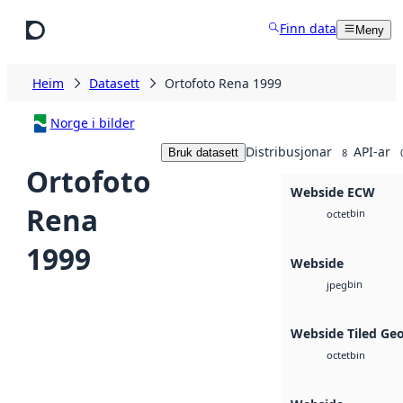
Hopp til hovudinnhald
Finn data
Meny
Heim
Datasett
Ortofoto Rena 1999
Norge i bilder
Distribusjonar
API-ar
Bruk datasett
8
Ortofoto
Webside ECW
Rena
bin
octet
1999
Webside
bin
jpeg
Webside Tiled Ge
bin
octet