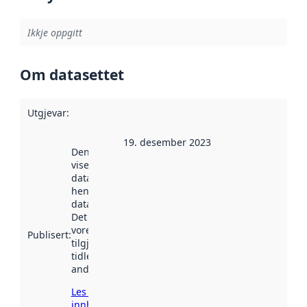
Ikkje oppgitt
Om datasettet
Utgjevar
:
19. desember 2023
Denne datoen
viser når
datasettet vart
henta inn av
data.norge.no.
Det kan ha
vore
Publisert
:
tilgjengeleg
tidlegare
andre stader.
Les meir om
innhenting