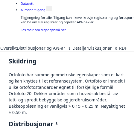
Datasett
Allmenn tilgang
Tilgjengeleg for alle. Tilgang kan likevel krevje registrering og førespu
kan be om slik registrering og/eller API-nøklar.
Les meir om tilgangsnivå her
Oversikt
Distribusjonar og API-ar
Detaljar
Diskusjonar
RDF
8
0
Skildring
Ortofoto har samme geometriske egenskaper som et kart
og kan knyttes til et referansesystem. Ortofoto er inndelt i
ulike ortofotostandarder egnet til forskjellige formål.
Ortofoto 20: Dekker områder som i hovedsak består av
tett- og spredt bebyggelse og jordbruksområder.
Bakkeoppløsning er vanligvis > 0,15 – 0,25 m. Nøyaktighet
± 0.50 m.
Distribusjonar
8