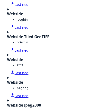
Last ned
Webside
jpeg
bin
Last ned
Webside Tiled GeoTIFF
octet
bin
Last ned
Webside
tiff
tif
Last ned
Webside
png
png
Last ned
Webside Jpeg2000