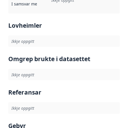
Ikkje oppgitt
I samsvar med
:
Referanse til ei implementeringsregel eller an
Lovheimler
Ikkje oppgitt
Omgrep brukte i datasettet
Ikkje oppgitt
Referansar
Ikkje oppgitt
Gebyr