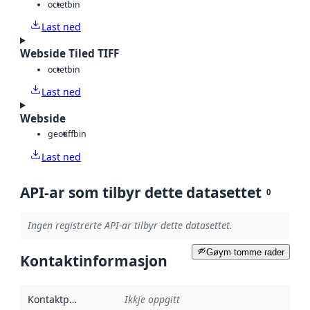
octet
bin
Last ned
Webside Tiled TIFF
octet
bin
Last ned
Webside
geotiff
bin
Last ned
API-ar som tilbyr dette datasettet
0
Ingen registrerte API-ar tilbyr dette datasettet.
Gøym tomme rader
Kontaktinformasjon
Kontaktpunkt
:
Ikkje oppgitt