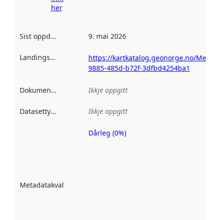
her
Sist oppdatert
:
9. mai 2026
Landingsside
:
https://kartkatalog.geonorge.no/Metad
9885-485d-b72f-3dfbd4254ba1
Dokumentasjon
:
Ikkje oppgitt
Datasettype
:
Ikkje oppgitt
Dårleg (0%)
Metadatakvalitet
er ein indikator
på kor godt
datasettene er
beskrive ved
Metadatakvalitet
:
hjelp av
metadata.
Les meir om