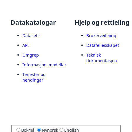
Datakatalogar
Hjelp og rettleiing
Datasett
Brukerveileiing
API
Datafellesskapet
Omgrep
Teknisk
dokumentasjon
Informasjonsmodellar
Tenester og
hendingar
Bokmål
Nynorsk
English