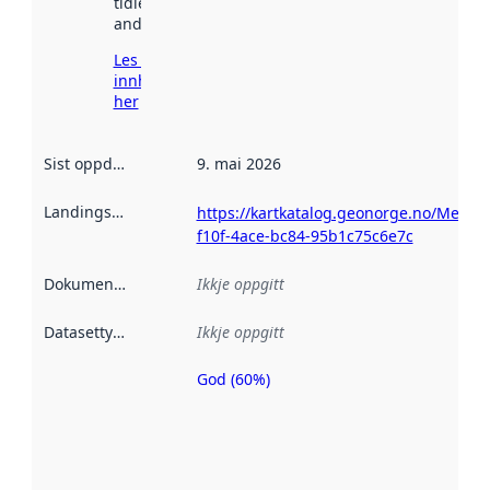
tidlegare
andre stader.
Les meir om
innhenting
her
Sist oppdatert
:
9. mai 2026
Landingsside
:
https://kartkatalog.geonorge.no/Metad
f10f-4ace-bc84-95b1c75c6e7c
Dokumentasjon
:
Ikkje oppgitt
Datasettype
:
Ikkje oppgitt
God (60%)
Metadatakvalitet
er ein indikator
på kor godt
datasettene er
beskrive ved