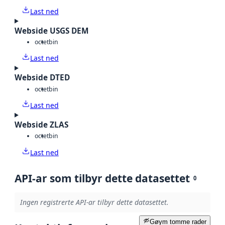
Last ned
Webside USGS DEM
octet
bin
Last ned
Webside DTED
octet
bin
Last ned
Webside ZLAS
octet
bin
Last ned
API-ar som tilbyr dette datasettet
0
Ingen registrerte API-ar tilbyr dette datasettet.
Gøym tomme rader