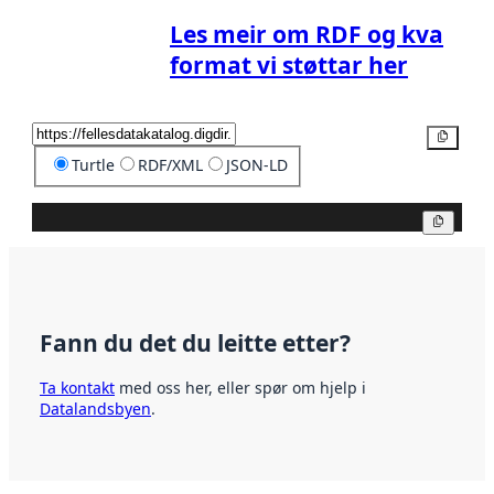
Les meir om RDF og kva
format vi støttar her
Kopier
Turtle
RDF/XML
JSON-LD
Kopier
Fann du det du leitte etter?
Ta kontakt
med oss her, eller spør om hjelp i
Datalandsbyen
.