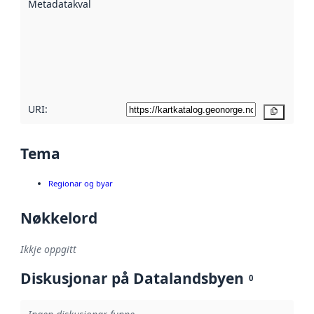
Metadatakvalitet
:
hjelp av
metadata.
Les meir om
metadatakvalitet
her
URI:
Kopier
Tema
Regionar og byar
Nøkkelord
Ikkje oppgitt
Diskusjonar på Datalandsbyen
0