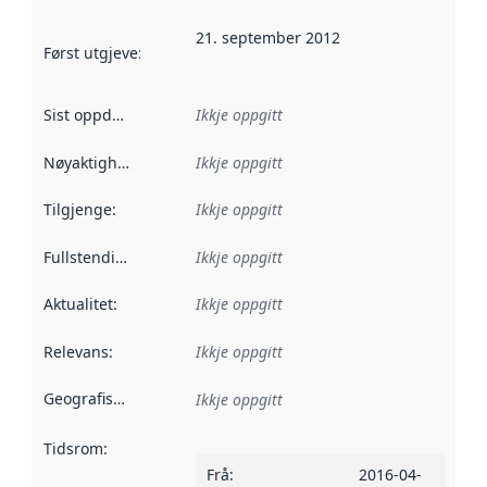
21. september 2012
Først utgjeve
:
Denne datoen seier når dataa i dette datasettet 
Sist oppdatert
:
Ikkje oppgitt
Nøyaktigheit
:
Ikkje oppgitt
Tilgjenge
:
Ikkje oppgitt
Fullstendigheit
:
Ikkje oppgitt
Aktualitet
:
Ikkje oppgitt
Relevans
:
Ikkje oppgitt
Geografisk område
:
Ikkje oppgitt
Tidsrom
:
Frå
:
2016-04-