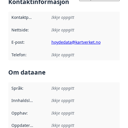
Kontaktinformasjon
Kontaktpunkt
:
Ikkje oppgitt
Nettside
:
Ikkje oppgitt
E-post
:
hoydedata@kartverket.no
Telefon
:
Ikkje oppgitt
Om dataane
Språk
:
Ikkje oppgitt
Innhaldsleverandørar
Ikkje oppgitt
:
Opphav
:
Ikkje oppgitt
Oppdateringsfrekvens
Ikkje oppgitt
: