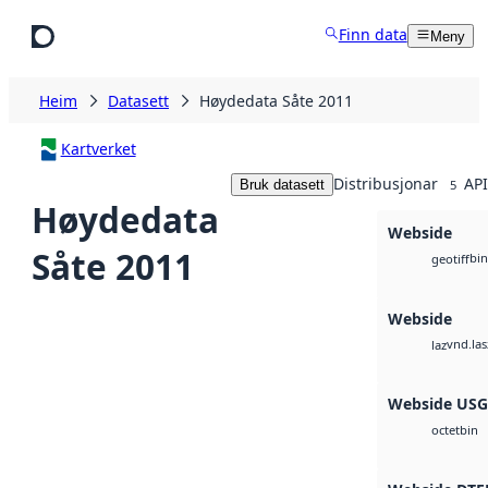
Hopp til hovudinnhald
Finn data
Meny
Heim
Datasett
Høydedata Såte 2011
Kartverket
Distribusjonar
API
Bruk datasett
5
Høydedata
Webside
Såte 2011
bin
geotiff
Webside
vnd.las
laz
Webside US
bin
octet