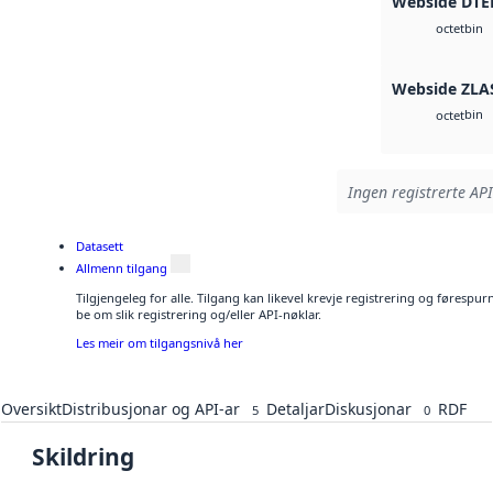
Webside DTE
bin
octet
Webside ZLA
bin
octet
Ingen registrerte API
Datasett
Allmenn tilgang
Tilgjengeleg for alle. Tilgang kan likevel krevje registrering og førespu
be om slik registrering og/eller API-nøklar.
Les meir om tilgangsnivå her
Oversikt
Distribusjonar og API-ar
Detaljar
Diskusjonar
RDF
5
0
Skildring