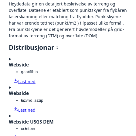
Høydedata gir en detaljert beskrivelse av terreng og
overflate. Dataene er etablert som punktskyer fra flybåren
laserskanning eller matching fra flybilder. Punktskyene
har varierende tetthet (punkt/m2 ) tilpasset ulike formål.
Fra punktskyene er det generert høydemodeller på grid-
format av terreng (DTM) og overflate (DOM).
Distribusjonar
5
Webside
geotiff
bin
Last ned
Webside
laz
vnd.laszip
Last ned
Webside USGS DEM
octet
bin