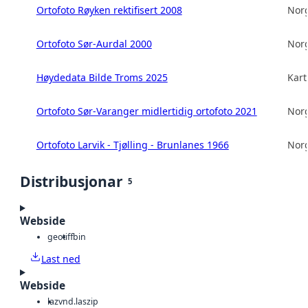
Ortofoto Røyken rektifisert 2008
Norg
Ortofoto Sør-Aurdal 2000
Norg
Høydedata Bilde Troms 2025
Kart
Ortofoto Sør-Varanger midlertidig ortofoto 2021
Norg
Ortofoto Larvik - Tjølling - Brunlanes 1966
Norg
Distribusjonar
5
Webside
geotiff
bin
Last ned
Webside
laz
vnd.laszip