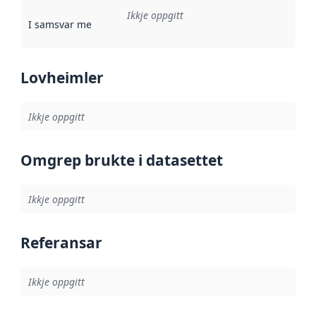
Ikkje oppgitt
I samsvar med
:
Referanse til ei implementeringsregel eller an
Lovheimler
Ikkje oppgitt
Omgrep brukte i datasettet
Ikkje oppgitt
Referansar
Ikkje oppgitt