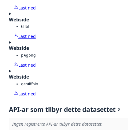
Last ned
Webside
tiff
tif
Last ned
Webside
png
png
Last ned
Webside
geotiff
bin
Last ned
API-ar som tilbyr dette datasettet
0
Ingen registrerte API-ar tilbyr dette datasettet.