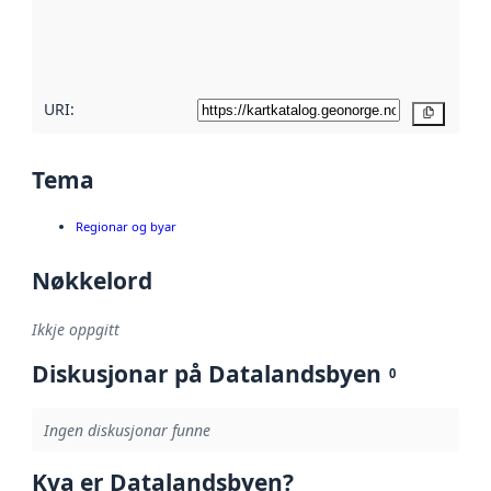
Les meir om
metadatakvalitet
her
URI:
Kopier
Tema
Regionar og byar
Nøkkelord
Ikkje oppgitt
Diskusjonar på Datalandsbyen
0
Ingen diskusjonar funne
Kva er Datalandsbyen?