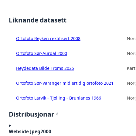
Liknande datasett
Ortofoto Røyken rektifisert 2008
Norg
Ortofoto Sør-Aurdal 2000
Norg
Høydedata Bilde Troms 2025
Kart
Ortofoto Sør-Varanger midlertidig ortofoto 2021
Norg
Ortofoto Larvik - Tjølling - Brunlanes 1966
Norg
Distribusjonar
8
Webside Jpeg2000