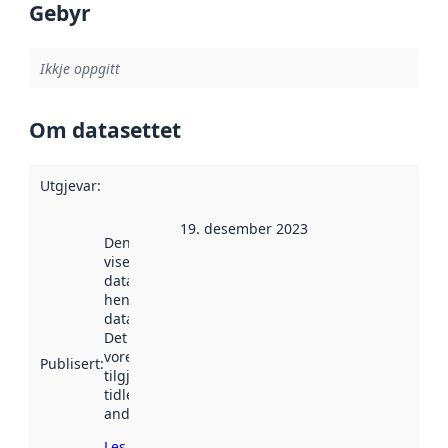
Gebyr
Ikkje oppgitt
Om datasettet
Utgjevar
:
19. desember 2023
Denne datoen
viser når
datasettet vart
henta inn av
data.norge.no.
Det kan ha
vore
Publisert
:
tilgjengeleg
tidlegare
andre stader.
Les meir om