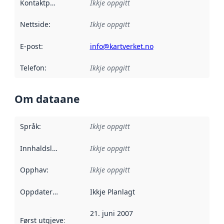
Kontaktpunkt
:
Ikkje oppgitt
Nettside
:
Ikkje oppgitt
E-post
:
info@kartverket.no
Telefon
:
Ikkje oppgitt
Om dataane
Språk
:
Ikkje oppgitt
Innhaldsleverandørar
Ikkje oppgitt
:
Opphav
:
Ikkje oppgitt
Oppdateringsfrekvens
Ikkje Planlagt
:
21. juni 2007
Først utgjeve
:
Denne datoen seier når dataa i dette datasettet 