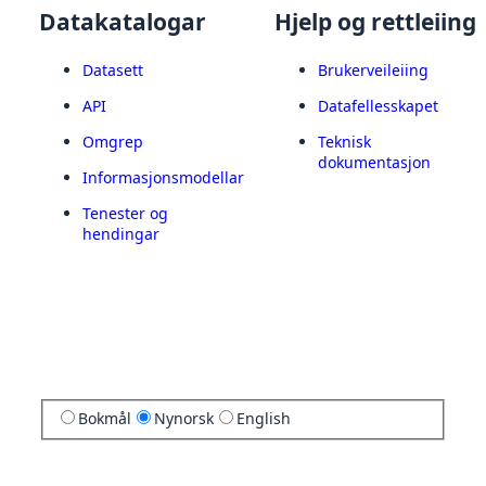
Datakatalogar
Hjelp og rettleiing
Datasett
Brukerveileiing
API
Datafellesskapet
Omgrep
Teknisk
dokumentasjon
Informasjonsmodellar
Tenester og
hendingar
Bokmål
Nynorsk
English