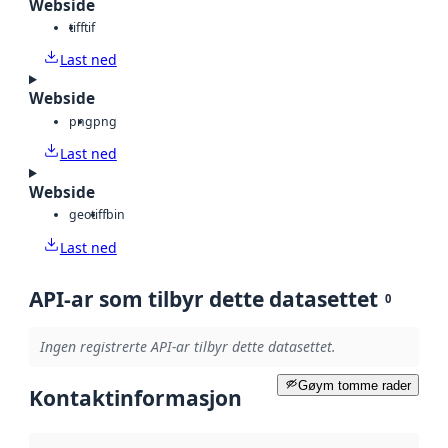
Webside
tiff
tif
Last ned
Webside
png
png
Last ned
Webside
geotiff
bin
Last ned
API-ar som tilbyr dette datasettet
0
Ingen registrerte API-ar tilbyr dette datasettet.
Gøym tomme rader
Kontaktinformasjon