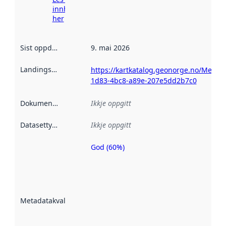
innhenting
her
Sist oppdatert
:
9. mai 2026
Landingsside
:
https://kartkatalog.geonorge.no/Metad
1d83-4bc8-a89e-207e5dd2b7c0
Dokumentasjon
:
Ikkje oppgitt
Datasettype
:
Ikkje oppgitt
God (60%)
Metadatakvalitet
er ein indikator
på kor godt
datasettene er
beskrive ved
Metadatakvalitet
:
hjelp av
metadata.