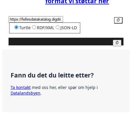
format vi støttar her
Kopier
Turtle
RDF/XML
JSON-LD
Kopier
Fann du det du leitte etter?
Ta kontakt
med oss her, eller spør om hjelp i
Datalandsbyen
.