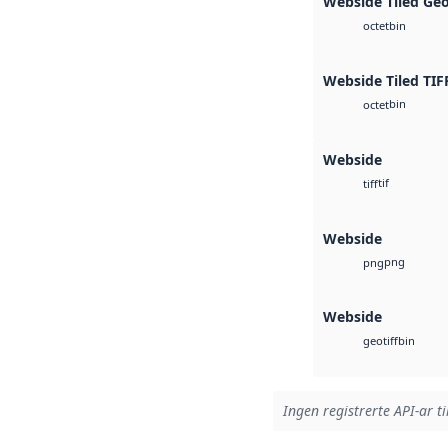
Webside Tiled Ge
bin
octet
Webside Tiled TIF
bin
octet
Webside
tif
tiff
Webside
png
png
Webside
bin
geotiff
Ingen registrerte API-ar ti