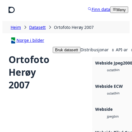
Hopp til hovudinnhald
Finn data
Meny
Heim
Datasett
Ortofoto Herøy 2007
Norge i bilder
Distribusjonar
API-ar
Bruk datasett
8
Ortofoto
Webside Jpeg200
Herøy
bin
octet
2007
Webside ECW
bin
octet
Webside
bin
jpeg