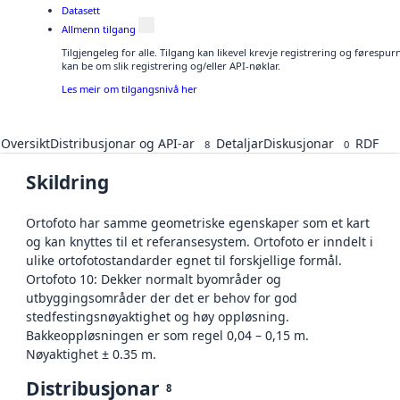
Datasett
Allmenn tilgang
Tilgjengeleg for alle. Tilgang kan likevel krevje registrering og førespu
kan be om slik registrering og/eller API-nøklar.
Les meir om tilgangsnivå her
Oversikt
Distribusjonar og API-ar
Detaljar
Diskusjonar
RDF
8
0
Skildring
Ortofoto har samme geometriske egenskaper som et kart
og kan knyttes til et referansesystem. Ortofoto er inndelt i
ulike ortofotostandarder egnet til forskjellige formål.
Ortofoto 10: Dekker normalt byområder og
utbyggingsområder der det er behov for god
stedfestingsnøyaktighet og høy oppløsning.
Bakkeoppløsningen er som regel 0,04 – 0,15 m.
Nøyaktighet ± 0.35 m.
Distribusjonar
8