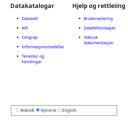
Datakatalogar
Hjelp og rettleiing
Datasett
Brukerveileiing
API
Datafellesskapet
Omgrep
Teknisk
dokumentasjon
Informasjonsmodellar
Tenester og
hendingar
Bokmål
Nynorsk
English