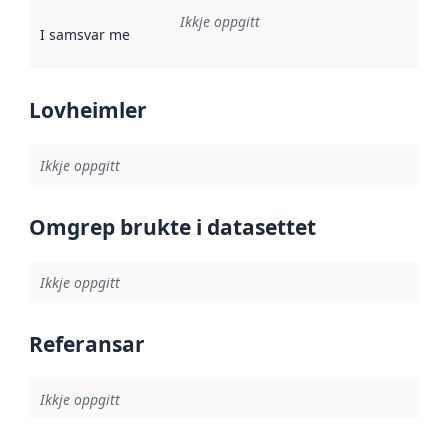
Ikkje oppgitt
I samsvar med
:
Referanse til ei implementeringsregel eller an
Lovheimler
Ikkje oppgitt
Omgrep brukte i datasettet
Ikkje oppgitt
Referansar
Ikkje oppgitt