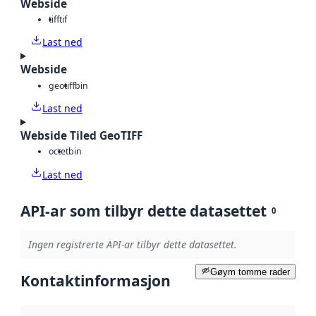
Webside
tiff
tif
Last ned
Webside
geotiff
bin
Last ned
Webside Tiled GeoTIFF
octet
bin
Last ned
API-ar som tilbyr dette datasettet
0
Ingen registrerte API-ar tilbyr dette datasettet.
Gøym tomme rader
Kontaktinformasjon