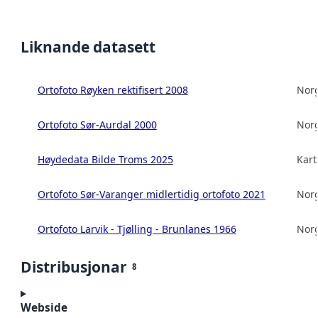
Liknande datasett
Ortofoto Røyken rektifisert 2008
Norg
Ortofoto Sør-Aurdal 2000
Norg
Høydedata Bilde Troms 2025
Kart
Ortofoto Sør-Varanger midlertidig ortofoto 2021
Norg
Ortofoto Larvik - Tjølling - Brunlanes 1966
Norg
Distribusjonar
8
Webside