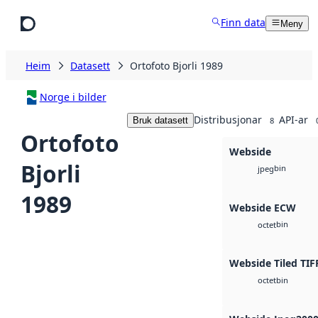
Hopp til hovudinnhald
Finn data
Meny
Heim
Datasett
Ortofoto Bjorli 1989
Norge i bilder
Distribusjonar
API-ar
Bruk datasett
8
Ortofoto
Webside
Bjorli
bin
jpeg
1989
Webside ECW
bin
octet
Webside Tiled TIF
bin
octet