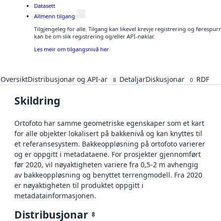
Datasett
Allmenn tilgang
Tilgjengeleg for alle. Tilgang kan likevel krevje registrering og førespu
kan be om slik registrering og/eller API-nøklar.
Les meir om tilgangsnivå her
Oversikt
Distribusjonar og API-ar
Detaljar
Diskusjonar
RDF
8
0
Skildring
Ortofoto har samme geometriske egenskaper som et kart
for alle objekter lokalisert på bakkenivå og kan knyttes til
et referansesystem. Bakkeoppløsning på ortofoto varierer
og er oppgitt i metadataene. For prosjekter gjennomført
før 2020, vil nøyaktigheten variere fra 0,5-2 m avhengig
av bakkeoppløsning og benyttet terrengmodell. Fra 2020
er nøyaktigheten til produktet oppgitt i
metadatainformasjonen.
Distribusjonar
8