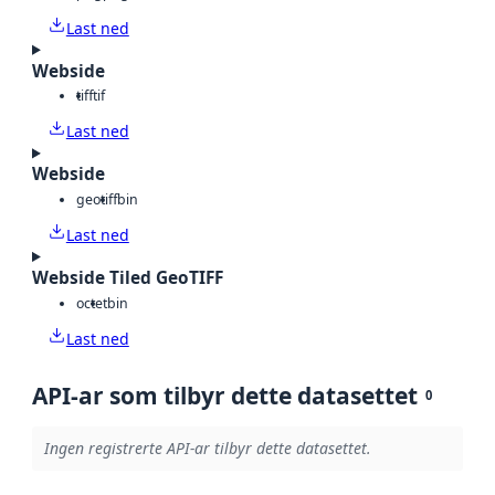
Last ned
Webside
tiff
tif
Last ned
Webside
geotiff
bin
Last ned
Webside Tiled GeoTIFF
octet
bin
Last ned
API-ar som tilbyr dette datasettet
0
Ingen registrerte API-ar tilbyr dette datasettet.