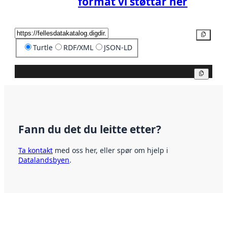
format vi støttar her
Kopier
Turtle
RDF/XML
JSON-LD
Kopier
Fann du det du leitte etter?
Ta kontakt
med oss her, eller spør om hjelp i
Datalandsbyen
.