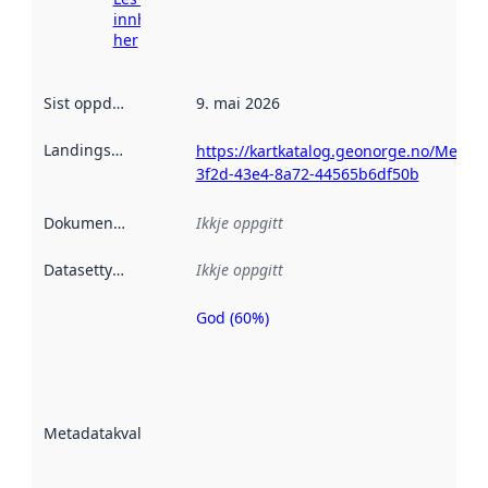
innhenting
her
Sist oppdatert
:
9. mai 2026
Landingsside
:
https://kartkatalog.geonorge.no/Metad
3f2d-43e4-8a72-44565b6df50b
Dokumentasjon
:
Ikkje oppgitt
Datasettype
:
Ikkje oppgitt
God (60%)
Metadatakvalitet
er ein indikator
på kor godt
datasettene er
beskrive ved
Metadatakvalitet
:
hjelp av
metadata.