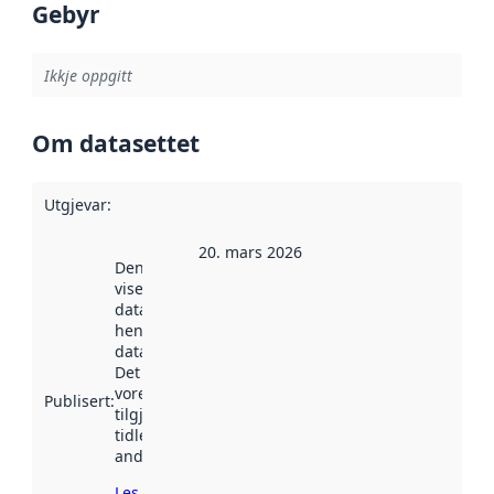
Gebyr
Ikkje oppgitt
Om datasettet
Utgjevar
:
20. mars 2026
Denne datoen
viser når
datasettet vart
henta inn av
data.norge.no.
Det kan ha
vore
Publisert
:
tilgjengeleg
tidlegare
andre stader.
Les meir om