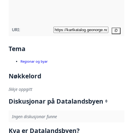
Les meir om
metadatakvalitet
her
URI:
Kopier
Tema
Regionar og byar
Nøkkelord
Ikkje oppgitt
Diskusjonar på Datalandsbyen
0
Ingen diskusjonar funne
Kva er Datalandsbyen?