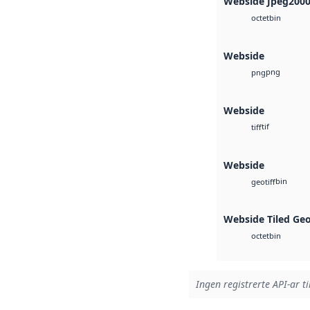
Webside Jpeg200
bin
octet
Webside
png
png
Webside
tif
tiff
Webside
bin
geotiff
Webside Tiled Ge
bin
octet
Ingen registrerte API-ar ti