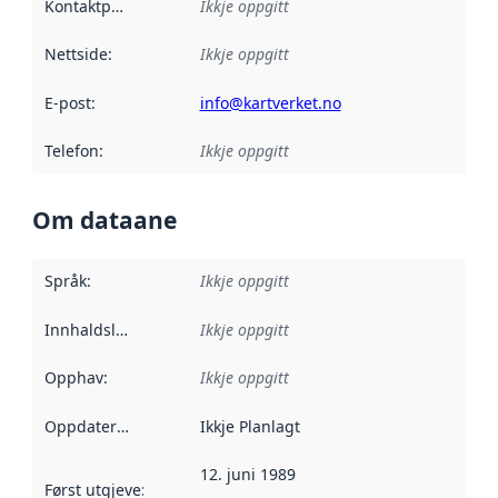
Kontaktpunkt
:
Ikkje oppgitt
Nettside
:
Ikkje oppgitt
E-post
:
info@kartverket.no
Telefon
:
Ikkje oppgitt
Om dataane
Språk
:
Ikkje oppgitt
Innhaldsleverandørar
Ikkje oppgitt
:
Opphav
:
Ikkje oppgitt
Oppdateringsfrekvens
Ikkje Planlagt
:
12. juni 1989
Først utgjeve
:
Denne datoen seier når dataa i dette datasettet 