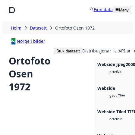
Hopp til hovudinnhald
Finn data
Meny
Heim
Datasett
Ortofoto Osen 1972
Norge i bilder
Distribusjonar
API-ar
Bruk datasett
8
Ortofoto
Webside Jpeg200
Osen
bin
octet
1972
Webside
bin
geotiff
Webside Tiled TIF
bin
octet