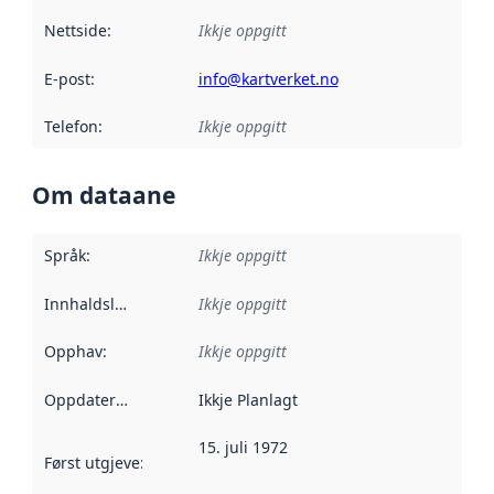
Nettside
:
Ikkje oppgitt
E-post
:
info@kartverket.no
Telefon
:
Ikkje oppgitt
Om dataane
Språk
:
Ikkje oppgitt
Innhaldsleverandørar
Ikkje oppgitt
:
Opphav
:
Ikkje oppgitt
Oppdateringsfrekvens
Ikkje Planlagt
:
15. juli 1972
Først utgjeve
:
Denne datoen seier når dataa i dette datasettet 