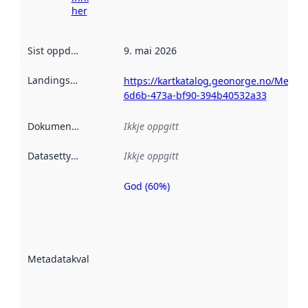
her
Sist oppdatert
:
9. mai 2026
Landingsside
:
https://kartkatalog.geonorge.no/Metad
6d6b-473a-bf90-394b40532a33
Dokumentasjon
:
Ikkje oppgitt
Datasettype
:
Ikkje oppgitt
God (60%)
Metadatakvalitet
er ein indikator
på kor godt
datasettene er
beskrive ved
Metadatakvalitet
:
hjelp av
metadata.
Les meir om