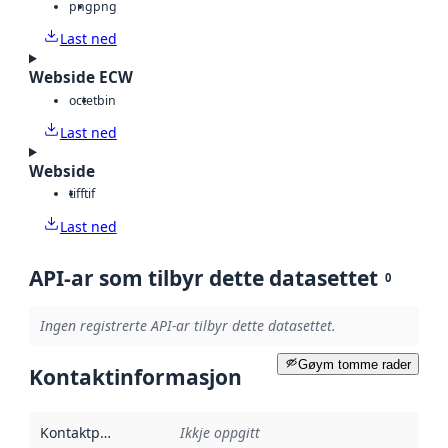
png
png
Last ned
Webside ECW
octet
bin
Last ned
Webside
tiff
tif
Last ned
API-ar som tilbyr dette datasettet
0
Ingen registrerte API-ar tilbyr dette datasettet.
Gøym tomme rader
Kontaktinformasjon
Kontaktpunkt
:
Ikkje oppgitt