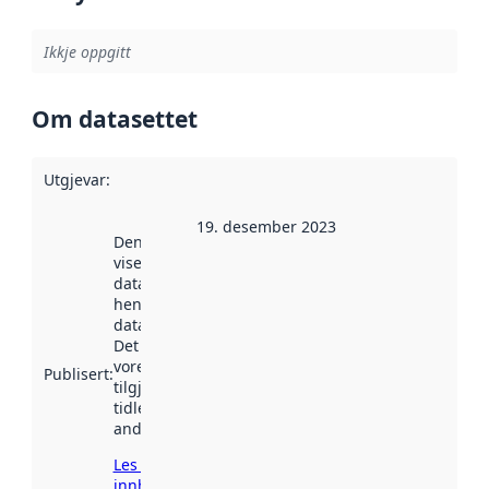
Ikkje oppgitt
Om datasettet
Utgjevar
:
19. desember 2023
Denne datoen
viser når
datasettet vart
henta inn av
data.norge.no.
Det kan ha
vore
Publisert
:
tilgjengeleg
tidlegare
andre stader.
Les meir om
innhenting