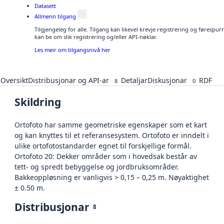
Datasett
Allmenn tilgang
Tilgjengeleg for alle. Tilgang kan likevel krevje registrering og førespu
kan be om slik registrering og/eller API-nøklar.
Les meir om tilgangsnivå her
Oversikt
Distribusjonar og API-ar
Detaljar
Diskusjonar
RDF
8
0
Skildring
Ortofoto har samme geometriske egenskaper som et kart
og kan knyttes til et referansesystem. Ortofoto er inndelt i
ulike ortofotostandarder egnet til forskjellige formål.
Ortofoto 20: Dekker områder som i hovedsak består av
tett- og spredt bebyggelse og jordbruksområder.
Bakkeoppløsning er vanligvis > 0,15 – 0,25 m. Nøyaktighet
± 0.50 m.
Distribusjonar
8