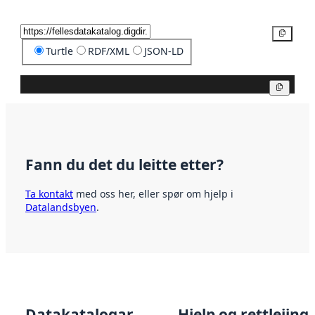
Kopier
Turtle
RDF/XML
JSON-LD
Kopier
Fann du det du leitte etter?
Ta kontakt
med oss her, eller spør om hjelp i
Datalandsbyen
.
Datakatalogar
Hjelp og rettleiing