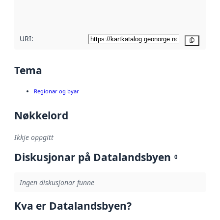
metadatakvalitet
her
URI:
Kopier
Tema
Regionar og byar
Nøkkelord
Ikkje oppgitt
Diskusjonar på Datalandsbyen
0
Ingen diskusjonar funne
Kva er Datalandsbyen?