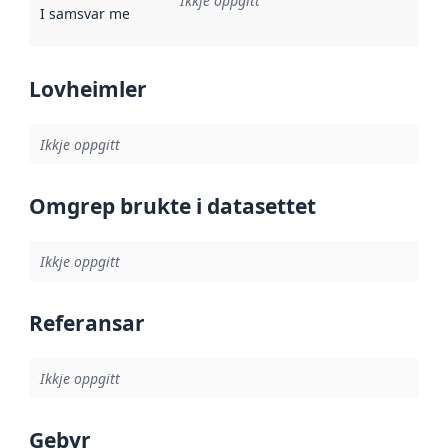
Ikkje oppgitt
I samsvar med
:
Referanse til ei implementeringsregel eller an
Lovheimler
Ikkje oppgitt
Omgrep brukte i datasettet
Ikkje oppgitt
Referansar
Ikkje oppgitt
Gebyr