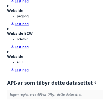
Last ned
Webside
png
png
Last ned
Webside ECW
octet
bin
Last ned
Webside
tiff
tif
Last ned
API-ar som tilbyr dette datasettet
0
Ingen registrerte API-ar tilbyr dette datasettet.