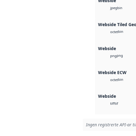
Webside
bin
jpeg
Webside Tiled Ge
bin
octet
Webside
png
png
Webside ECW
bin
octet
Webside
tif
tiff
Ingen registrerte API-ar ti