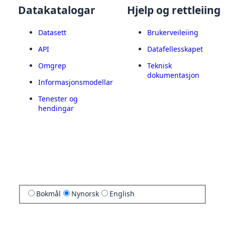
Datakatalogar
Hjelp og rettleiing
Datasett
Brukerveileiing
API
Datafellesskapet
Omgrep
Teknisk
dokumentasjon
Informasjonsmodellar
Tenester og
hendingar
Bokmål
Nynorsk
English