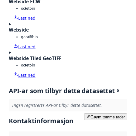
Webside ECW
octet
bin
Last ned
Webside
geotiff
bin
Last ned
Webside Tiled GeoTIFF
octet
bin
Last ned
API-ar som tilbyr dette datasettet
0
Ingen registrerte API-ar tilbyr dette datasettet.
Gøym tomme rader
Kontaktinformasjon