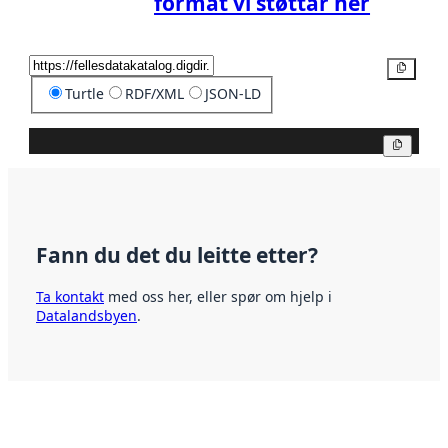
format vi støttar her
Kopier
Turtle
RDF/XML
JSON-LD
Kopier
Fann du det du leitte etter?
Ta kontakt
med oss her, eller spør om hjelp i
Datalandsbyen
.