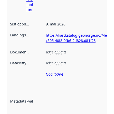
innhenting
her
Sist oppdatert
:
9. mai 2026
Landingsside
:
https://kartkatalog.geonorge.no/Metad
c505-40f8-9fb6-2d828a0f1f23
Dokumentasjon
:
Ikkje oppgitt
Datasettype
:
Ikkje oppgitt
God (60%)
Metadatakvalitet
er ein indikator
på kor godt
datasettene er
beskrive ved
Metadatakvalitet
:
hjelp av
metadata.