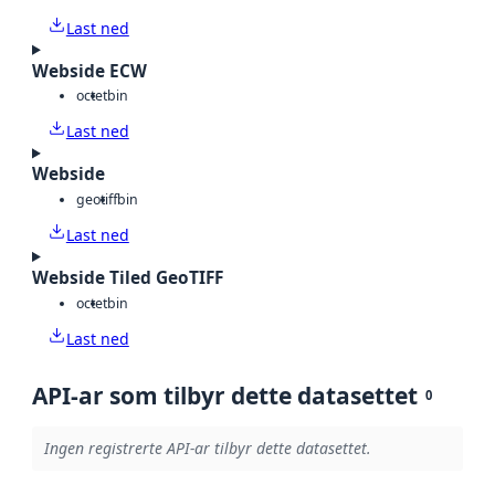
Last ned
Webside ECW
octet
bin
Last ned
Webside
geotiff
bin
Last ned
Webside Tiled GeoTIFF
octet
bin
Last ned
API-ar som tilbyr dette datasettet
0
Ingen registrerte API-ar tilbyr dette datasettet.