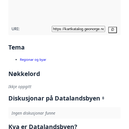
Les meir om
metadatakvalitet
her
URI:
Kopier
Tema
Regionar og byar
Nøkkelord
Ikkje oppgitt
Diskusjonar på Datalandsbyen
0
Ingen diskusjonar funne
Kva er Datalandsbyen?