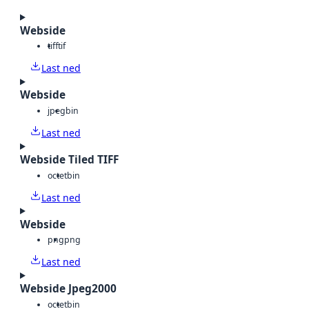
Webside
tiff
tif
Last ned
Webside
jpeg
bin
Last ned
Webside Tiled TIFF
octet
bin
Last ned
Webside
png
png
Last ned
Webside Jpeg2000
octet
bin