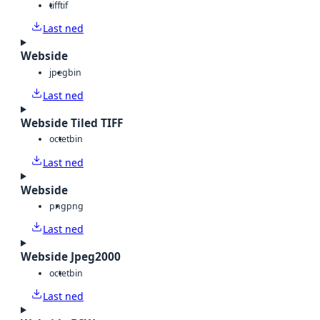
tiff
tif
Last ned
Webside
jpeg
bin
Last ned
Webside Tiled TIFF
octet
bin
Last ned
Webside
png
png
Last ned
Webside Jpeg2000
octet
bin
Last ned