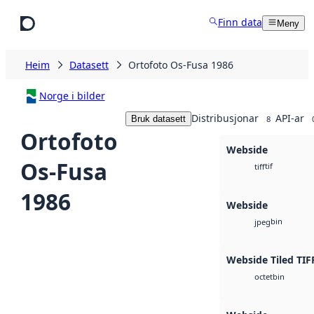
Hopp til hovudinnhald
Finn data
Meny
Heim
Datasett
Ortofoto Os-Fusa 1986
Norge i bilder
Distribusjonar
API-ar
Bruk datasett
8
Ortofoto
Webside
Os-Fusa
tif
tiff
1986
Webside
bin
jpeg
Webside Tiled TIF
bin
octet