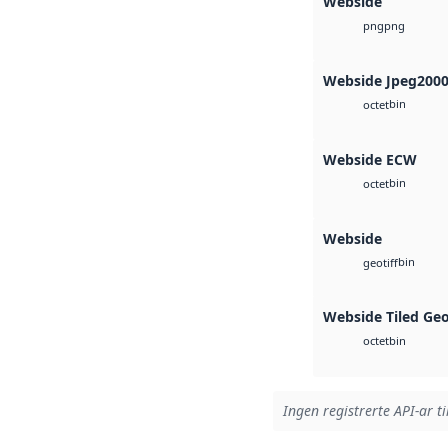
Webside
png
png
Webside Jpeg200
bin
octet
Webside ECW
bin
octet
Webside
bin
geotiff
Webside Tiled Ge
bin
octet
Ingen registrerte API-ar ti