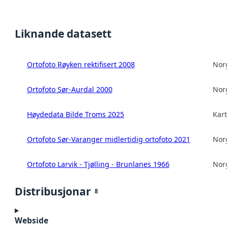
Liknande datasett
Ortofoto Røyken rektifisert 2008
Norg
Ortofoto Sør-Aurdal 2000
Norg
Høydedata Bilde Troms 2025
Kart
Ortofoto Sør-Varanger midlertidig ortofoto 2021
Norg
Ortofoto Larvik - Tjølling - Brunlanes 1966
Norg
Distribusjonar
8
Webside