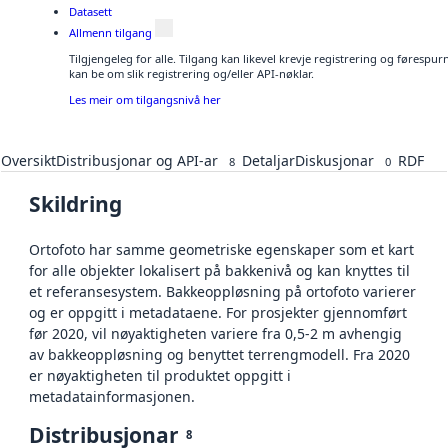
Datasett
Allmenn tilgang
Tilgjengeleg for alle. Tilgang kan likevel krevje registrering og førespu
kan be om slik registrering og/eller API-nøklar.
Les meir om tilgangsnivå her
Oversikt
Distribusjonar og API-ar
Detaljar
Diskusjonar
RDF
8
0
Skildring
Ortofoto har samme geometriske egenskaper som et kart
for alle objekter lokalisert på bakkenivå og kan knyttes til
et referansesystem. Bakkeoppløsning på ortofoto varierer
og er oppgitt i metadataene. For prosjekter gjennomført
før 2020, vil nøyaktigheten variere fra 0,5-2 m avhengig
av bakkeoppløsning og benyttet terrengmodell. Fra 2020
er nøyaktigheten til produktet oppgitt i
metadatainformasjonen.
Distribusjonar
8