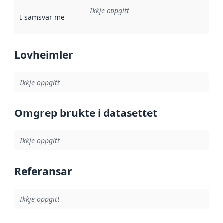
Ikkje oppgitt
I samsvar med
:
Referanse til ei implementeringsregel eller an
Lovheimler
Ikkje oppgitt
Omgrep brukte i datasettet
Ikkje oppgitt
Referansar
Ikkje oppgitt