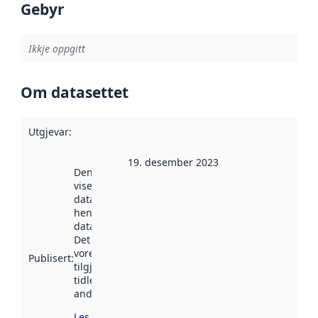
Gebyr
Ikkje oppgitt
Om datasettet
Utgjevar
:
19. desember 2023
Denne datoen
viser når
datasettet vart
henta inn av
data.norge.no.
Det kan ha
vore
Publisert
:
tilgjengeleg
tidlegare
andre stader.
Les meir om