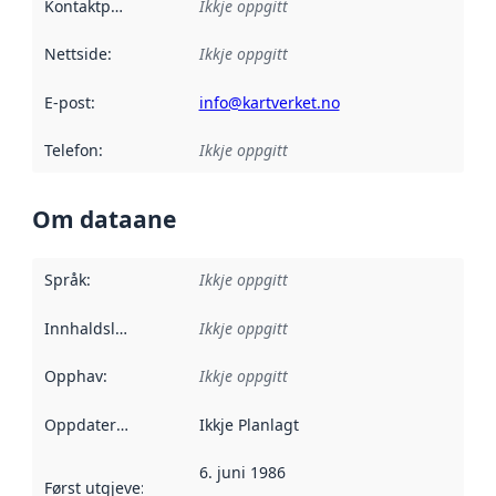
Kontaktpunkt
:
Ikkje oppgitt
Nettside
:
Ikkje oppgitt
E-post
:
info@kartverket.no
Telefon
:
Ikkje oppgitt
Om dataane
Språk
:
Ikkje oppgitt
Innhaldsleverandørar
Ikkje oppgitt
:
Opphav
:
Ikkje oppgitt
Oppdateringsfrekvens
Ikkje Planlagt
:
6. juni 1986
Først utgjeve
:
Denne datoen seier når dataa i dette datasettet 