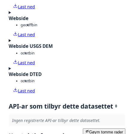
Last ned
Webside
geotiff
bin
Last ned
Webside USGS DEM
octet
bin
Last ned
Webside DTED
octet
bin
Last ned
API-ar som tilbyr dette datasettet
0
Ingen registrerte API-ar tilbyr dette datasettet.
Gøym tomme rader