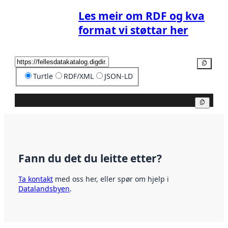
Les meir om RDF og kva
format vi støttar her
Kopier
Turtle
RDF/XML
JSON-LD
Kopier
Fann du det du leitte etter?
Ta kontakt
med oss her, eller spør om hjelp i
Datalandsbyen
.