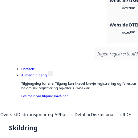
Webside US
bin
octet
Webside DTE
bin
octet
Ingen registrerte API
Datasett
Allmenn tilgang
Tilgjengeleg for alle. Tilgang kan likevel krevje registrering og førespu
be om slik registrering og/eller API-nøklar.
Les meir om tilgangsnivå her
Oversikt
Distribusjonar og API-ar
Detaljar
Diskusjonar
RDF
5
0
Skildring