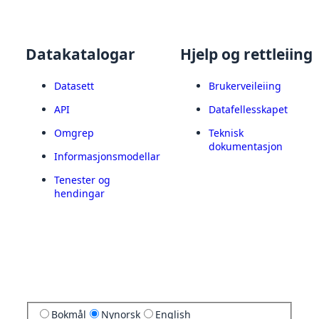
Datakatalogar
Hjelp og rettleiing
Datasett
Brukerveileiing
API
Datafellesskapet
Omgrep
Teknisk
dokumentasjon
Informasjonsmodellar
Tenester og
hendingar
Bokmål
Nynorsk
English