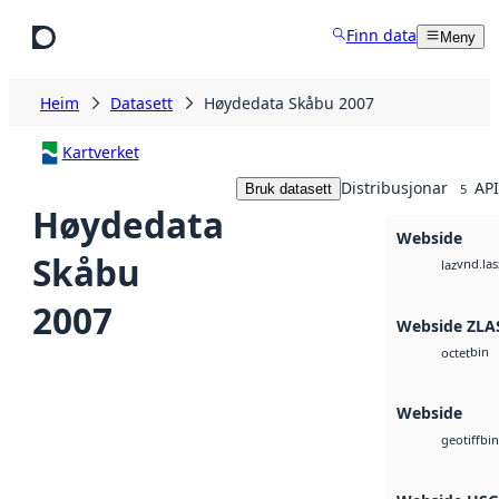
Hopp til hovudinnhald
Finn data
Meny
Heim
Datasett
Høydedata Skåbu 2007
Kartverket
Distribusjonar
API
Bruk datasett
5
Høydedata
Webside
Skåbu
vnd.las
laz
2007
Webside ZLA
bin
octet
Webside
bin
geotiff