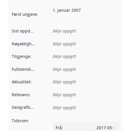
1. januar 2007
Først utgjeve
:
Denne datoen seier når dataa i dette datasettet 
Sist oppdatert
:
Ikkje oppgitt
Nøyaktigheit
:
Ikkje oppgitt
Tilgjenge
:
Ikkje oppgitt
Fullstendigheit
:
Ikkje oppgitt
Aktualitet
:
Ikkje oppgitt
Relevans
:
Ikkje oppgitt
Geografisk område
:
Ikkje oppgitt
Tidsrom
:
Frå
:
2017-05-