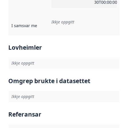
30T00:00:00Z
Ikkje oppgitt
I samsvar med
:
Referanse til ei implementeringsregel eller an
Lovheimler
Ikkje oppgitt
Omgrep brukte i datasettet
Ikkje oppgitt
Referansar