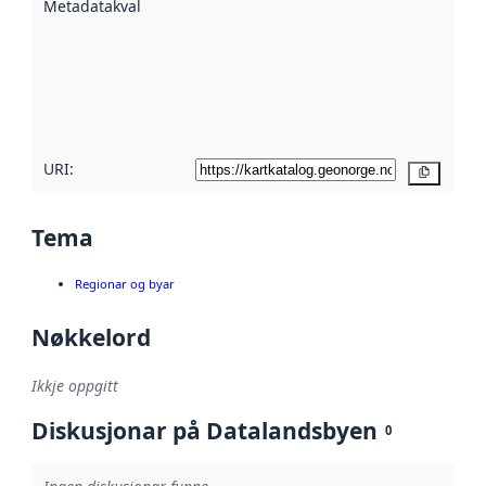
Metadatakvalitet
:
hjelp av
metadata.
Les meir om
metadatakvalitet
her
URI:
Kopier
Tema
Regionar og byar
Nøkkelord
Ikkje oppgitt
Diskusjonar på Datalandsbyen
0