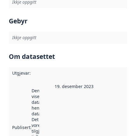
Ikkje oppgitt
Gebyr
Ikkje oppgitt
Om datasettet
Utgjevar
:
19. desember 2023
Denne datoen
viser når
datasettet vart
henta inn av
data.norge.no.
Det kan ha
vore
Publisert
:
tilgjengeleg