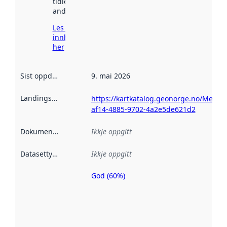
tidlegare
andre stader.
Les meir om
innhenting
her
Sist oppdatert
:
9. mai 2026
Landingsside
:
https://kartkatalog.geonorge.no/Metad
af14-4885-9702-4a2e5de621d2
Dokumentasjon
:
Ikkje oppgitt
Datasettype
:
Ikkje oppgitt
God (60%)
Metadatakvalitet
er ein indikator
på kor godt
datasettene er
beskrive ved