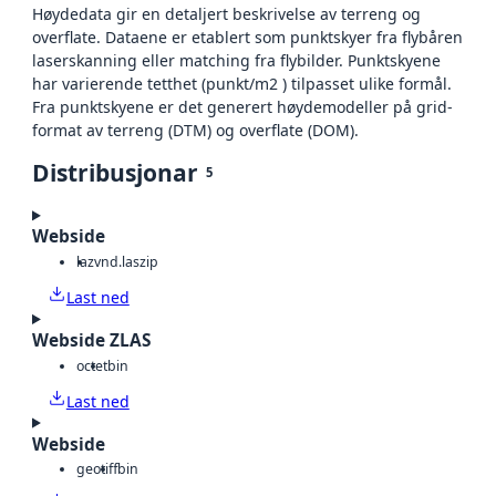
Høydedata gir en detaljert beskrivelse av terreng og
overflate. Dataene er etablert som punktskyer fra flybåren
laserskanning eller matching fra flybilder. Punktskyene
har varierende tetthet (punkt/m2 ) tilpasset ulike formål.
Fra punktskyene er det generert høydemodeller på grid-
format av terreng (DTM) og overflate (DOM).
Distribusjonar
5
Webside
laz
vnd.laszip
Last ned
Webside ZLAS
octet
bin
Last ned
Webside
geotiff
bin