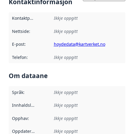
Kontaktinformasjon
Kontaktpunkt
:
Ikkje oppgitt
Nettside
:
Ikkje oppgitt
E-post
:
hoydedata@kartverket.no
Telefon
:
Ikkje oppgitt
Om dataane
Språk
:
Ikkje oppgitt
Innhaldsleverandørar
Ikkje oppgitt
:
Opphav
:
Ikkje oppgitt
Oppdateringsfrekvens
Ikkje oppgitt
: