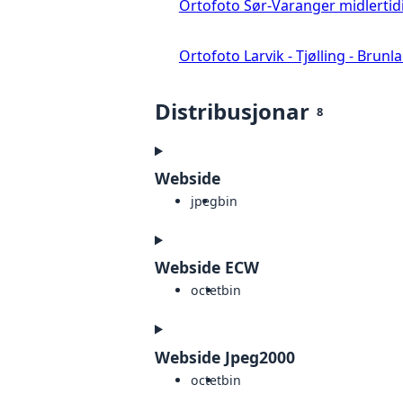
Ortofoto Sør-Varanger midlertid
Ortofoto Larvik - Tjølling - Brunl
Distribusjonar
8
Webside
jpeg
bin
Webside ECW
octet
bin
Webside Jpeg2000
octet
bin