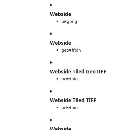
Webside
png
png
Webside
geotiff
bin
Webside Tiled GeoTIFF
octet
bin
Webside Tiled TIFF
octet
bin
Webside