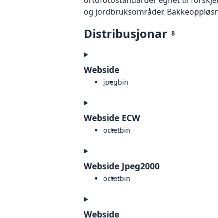
og jordbruksområder. Bakkeoppløsnin
Distribusjonar
8
Webside
jpeg
bin
Webside ECW
octet
bin
Webside Jpeg2000
octet
bin
Webside