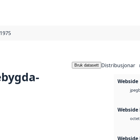
 1975
Distribusjonar
Bruk datasett
ebygda-
Webside
jpeg
Webside
octet
Webside 