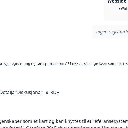
Webside
tif
tiff
Ingen registrerte
l krevje registrering og førespurnad om API-nøklar, så lenge kven som helst ka
Detaljar
Diskusjonar
RDF
0
skaper som et kart og kan knyttes til et referansesystem. 
ellige formål. Ortofoto 20: Dekker områder som i hovedsak b