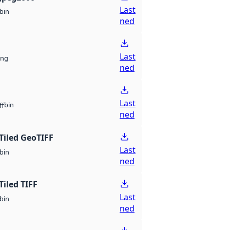
Last
bin
ned
Last
ng
ned
Last
bin
ff
ned
Tiled GeoTIFF
Last
bin
ned
Tiled TIFF
Last
bin
ned