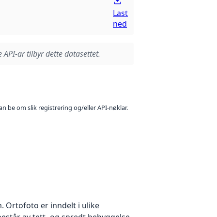
Last
ned
 API-ar tilbyr dette datasettet.
n be om slik registrering og/eller API-nøklar.
Ortofoto er inndelt i ulike
estår av tett- og spredt bebyggelse