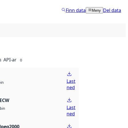
Finn data
Del data
Meny
API-ar
8
0
Last
bin
ned
 ECW
Last
bin
ned
Jpeg2000