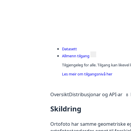
Datasett
Allmenn tilgang
Tilgjengeleg for alle. Tilgang kan likeve
Les meir om tilgangsnivå her
Oversikt
Distribusjonar og API-ar
8
Skildring
Ortofoto har samme geometriske egen
ortofotostandarder egnet til forskj