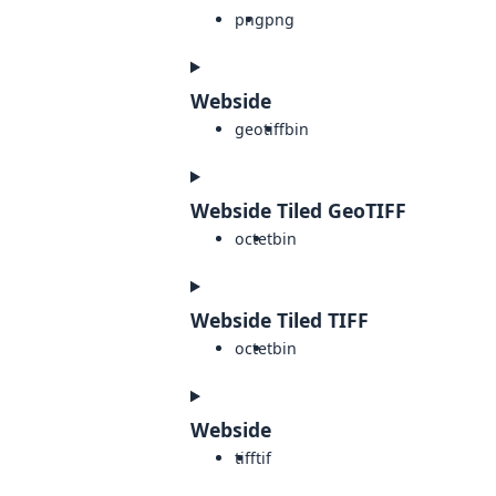
png
png
Webside
geotiff
bin
Webside Tiled GeoTIFF
octet
bin
Webside Tiled TIFF
octet
bin
Webside
tiff
tif