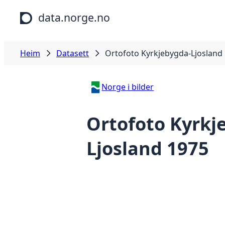
Hopp til hovudinnhald
data.norge.no
Heim
Datasett
Ortofoto Kyrkjebygda-Ljosland
Norge i bilder
Ortofoto Kyrkj
Ljosland 1975