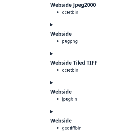
Webside Jpeg2000
octet
bin
Webside
png
png
Webside Tiled TIFF
octet
bin
Webside
jpeg
bin
Webside
geotiff
bin