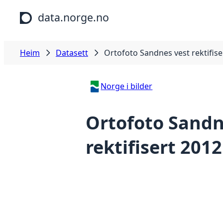
Hopp til hovudinnhald
data.norge.no
Heim
Datasett
Ortofoto Sandnes vest rektifise
Norge i bilder
Ortofoto Sandn
rektifisert 2012