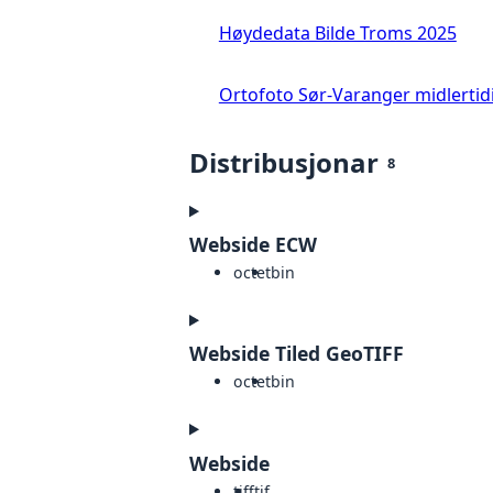
Høydedata Bilde Troms 2025
Ortofoto Sør-Varanger midlertid
Distribusjonar
8
Webside ECW
octet
bin
Webside Tiled GeoTIFF
octet
bin
Webside
tiff
tif