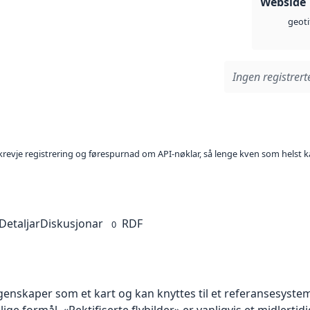
Webside
geoti
Ingen registrerte
l krevje registrering og førespurnad om API-nøklar, så lenge kven som helst ka
Detaljar
Diskusjonar
RDF
0
skaper som et kart og kan knyttes til et referansesystem. 
lige formål. «Rektifiserte flybilder» er vanligvis et midlert