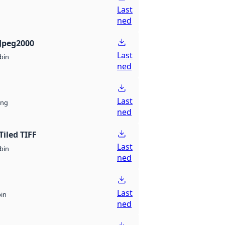
Last
ned
Jpeg2000
Last
bin
ned
Last
ng
ned
Tiled TIFF
Last
bin
ned
Last
bin
ned