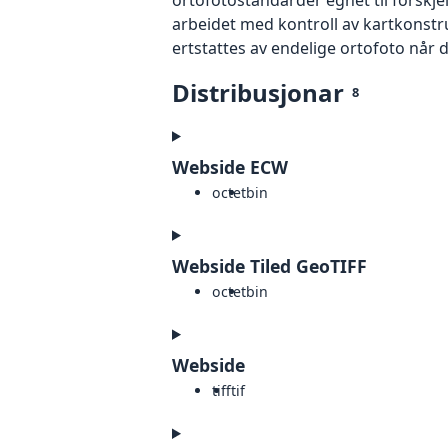
arbeidet med kontroll av kartkonstruk
ertstattes av endelige ortofoto når 
Distribusjonar
8
Webside ECW
octet
bin
Webside Tiled GeoTIFF
octet
bin
Webside
tiff
tif