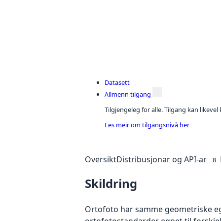
Datasett
Allmenn tilgang
Tilgjengeleg for alle. Tilgang kan likeve
Les meir om tilgangsnivå her
Oversikt
Distribusjonar og API-ar
8
Skildring
Ortofoto har samme geometriske egen
ortofotostandarder egnet til forskjel