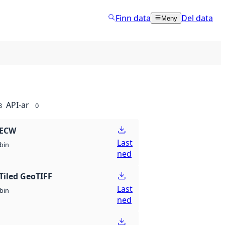
Finn data
Del data
Meny
API-ar
8
0
 ECW
Last
bin
ned
Tiled GeoTIFF
Last
bin
ned