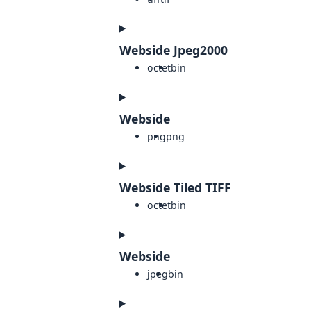
Webside Jpeg2000
octet
bin
Webside
png
png
Webside Tiled TIFF
octet
bin
Webside
jpeg
bin