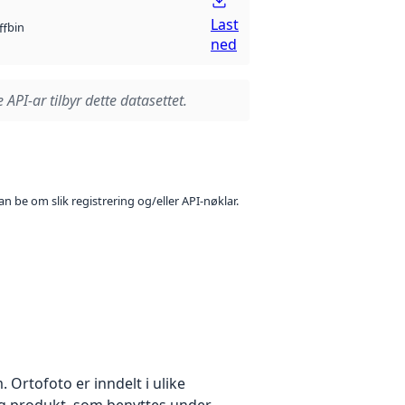
Last
bin
ff
ned
 API-ar tilbyr dette datasettet.
n be om slik registrering og/eller API-nøklar.
Ortofoto er inndelt i ulike
idig produkt, som benyttes under