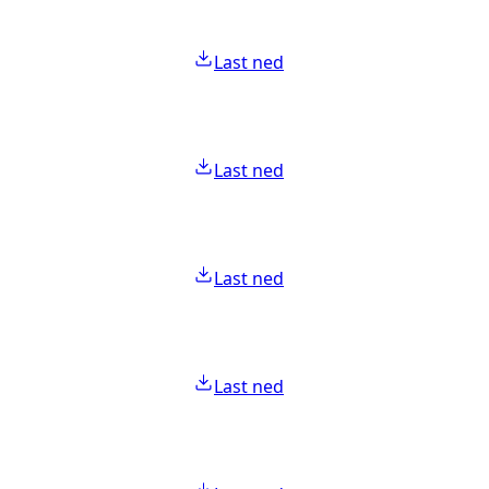
Last ned
Last ned
Last ned
Last ned