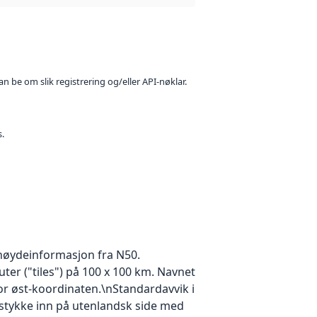
n be om slik registrering og/eller API-nøklar.
s.
 høydeinformasjon fra N50.
ter ("tiles") på 100 x 100 km. Navnet
for øst-koordinaten.\nStandardavvik i
 stykke inn på utenlandsk side med