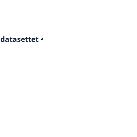
 datasettet
4