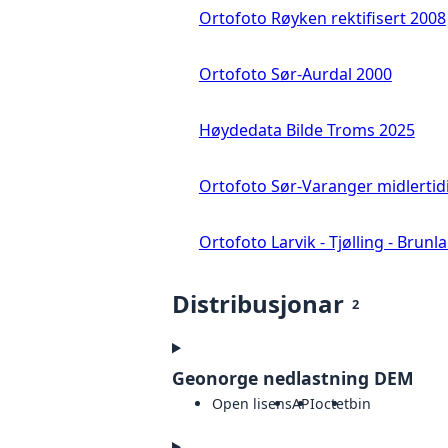
Ortofoto Røyken rektifisert 2008
Ortofoto Sør-Aurdal 2000
Høydedata Bilde Troms 2025
Ortofoto Sør-Varanger midlertid
Ortofoto Larvik - Tjølling - Brunl
Distribusjonar
2
Geonorge nedlastning DEM
Open lisens
API
octet
bin