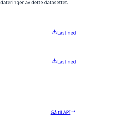
pdateringer av dette datasettet.
Last ned
Last ned
Gå til API