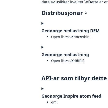
data av usikker kvalitet.\nDette er e
Distribusjonar
2
Geonorge nedlastning DEM
Open lisens
API
octet
bin
Geonorge nedlastning
Open lisens
API
tiff
tif
API-ar som tilbyr dette
Geonorge Inspire atom feed
gml