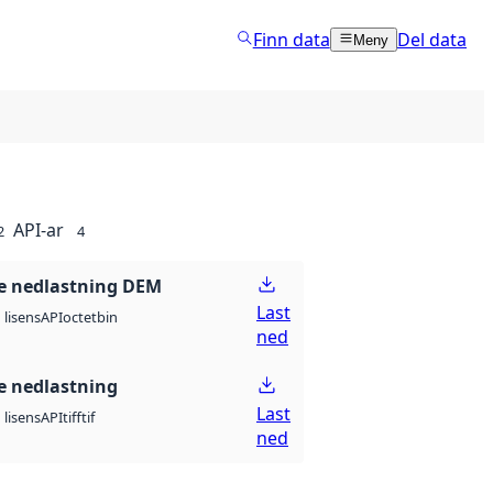
Finn data
Del data
Meny
API-ar
2
4
e nedlastning DEM
Last
API
octet
bin
lisens
ned
 nedlastning
Last
API
tiff
tif
lisens
ned