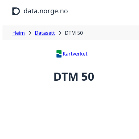
Hopp til hovudinnhald
data.norge.no
Heim
Datasett
DTM 50
Kartverket
DTM 50