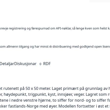
l krevje registrering og førespurnad om API-nøklar, så lenge kven som helst ka
t som allmenn tilgang og har minst éi distribuering med godkjend open lisen
Detaljar
Diskusjonar
RDF
0
et rutenett på 50 x 50 meter. Laget primært på grunnlag av
øydepunkt, trigpunkt, kyst, innsjøer, veger. Lagret som ru
ne i nedre venstre hjørne, to siffer for nord- og to siffer 
kker fastlands-Norge med øyer. Modellen fortsetter i øst et