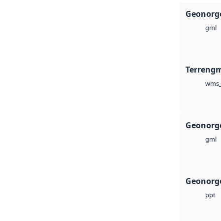
Geonorge
gml
Terreng
wms_
Geonorg
gml
Geonorge
ppt