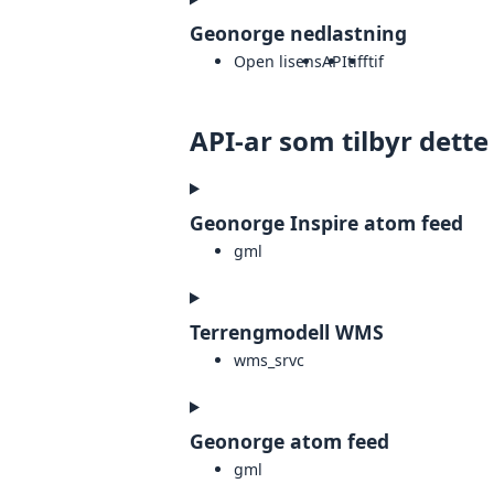
Geonorge nedlastning
Open lisens
API
tiff
tif
API-ar som tilbyr dette
Geonorge Inspire atom feed
gml
Terrengmodell WMS
wms_srvc
Geonorge atom feed
gml