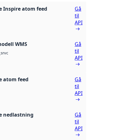
 Inspire atom feed
Gå
til
API
modell WMS
Gå
til
srvc
API
e atom feed
Gå
til
API
 nedlastning
Gå
til
API