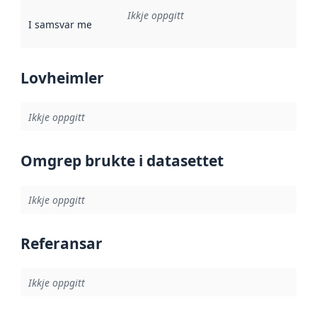
Ikkje oppgitt
I samsvar med
:
Referanse til ei implementeringsregel eller an
Lovheimler
Ikkje oppgitt
Omgrep brukte i datasettet
Ikkje oppgitt
Referansar
Ikkje oppgitt