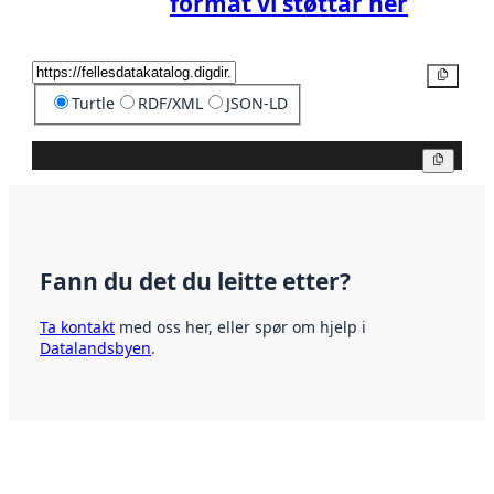
format vi støttar her
Kopier
Turtle
RDF/XML
JSON-LD
Kopier
Fann du det du leitte etter?
Ta kontakt
med oss her, eller spør om hjelp i
Datalandsbyen
.