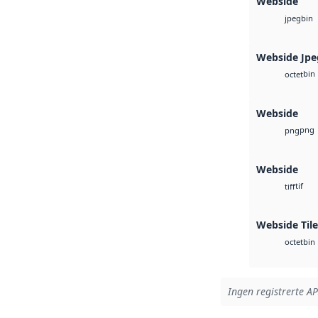
Webside
bin
jpeg
Webside Jpe
bin
octet
Webside
png
png
Webside
tif
tiff
Webside Tile
bin
octet
Ingen registrerte API