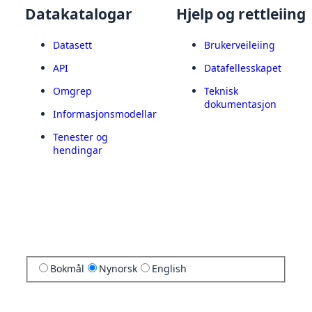
Datakatalogar
Hjelp og rettleiing
Datasett
Brukerveileiing
API
Datafellesskapet
Omgrep
Teknisk
dokumentasjon
Informasjonsmodellar
Tenester og
hendingar
Bokmål
Nynorsk
English