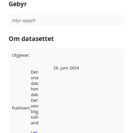
Gebyr
Ikkje oppgitt
Om datasettet
Utgjevar
:
26. juni 2024
Denne datoen
viser når
datasettet vart
henta inn av
data.norge.no.
Det kan ha
vore
Publisert
:
tilgjengeleg
tidlegare
andre stader.
Les meir om