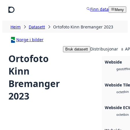
Hopp til hovudinnhald
Finn data
Meny
Heim
Datasett
Ortofoto Kinn Bremanger 2023
Norge i bilder
Distribusjonar
AP
Bruk datasett
8
Ortofoto
Webside
Kinn
bi
geotiff
Bremanger
Webside Til
bin
2023
octet
Webside EC
bin
octet