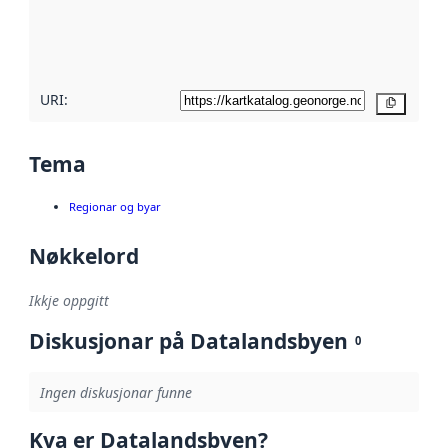
Les meir om
metadatakvalitet
her
URI:
Kopier
Tema
Regionar og byar
Nøkkelord
Ikkje oppgitt
Diskusjonar på Datalandsbyen
0
Ingen diskusjonar funne
Kva er Datalandsbyen?