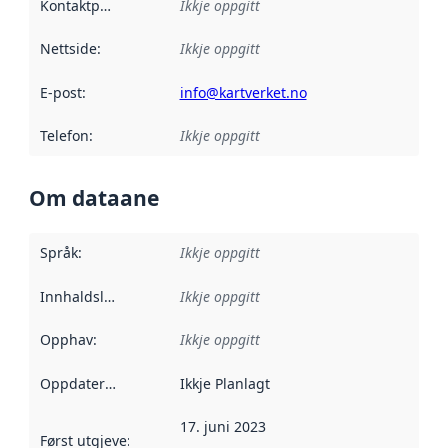
Kontaktpunkt
:
Ikkje oppgitt
Nettside
:
Ikkje oppgitt
E-post
:
info@kartverket.no
Telefon
:
Ikkje oppgitt
Om dataane
Språk
:
Ikkje oppgitt
Innhaldsleverandørar
Ikkje oppgitt
:
Opphav
:
Ikkje oppgitt
Oppdateringsfrekvens
Ikkje Planlagt
:
17. juni 2023
Først utgjeve
:
Denne datoen seier når dataa i dette datasettet 