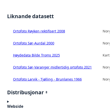
Liknande datasett
Ortofoto Røyken rektifisert 2008
Norg
Ortofoto Sør-Aurdal 2000
Norg
Høydedata Bilde Troms 2025
Kart
Ortofoto Sør-Varanger midlertidig ortofoto 2021
Norg
Ortofoto Larvik - Tjølling - Brunlanes 1966
Norg
Distribusjonar
8
Webside