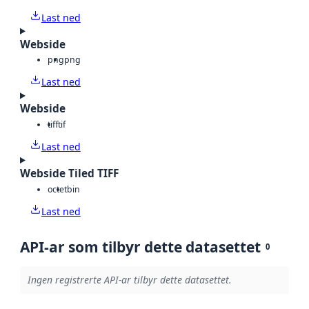
Last ned
Webside
png
png
Last ned
Webside
tiff
tif
Last ned
Webside Tiled TIFF
octet
bin
Last ned
API-ar som tilbyr dette datasettet
0
Ingen registrerte API-ar tilbyr dette datasettet.