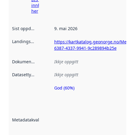
innhenting
her
Sist oppdatert
:
9. mai 2026
Landingsside
:
https://kartkatalog.geonorge.no/Metada
6387-4337-9941-9c289894b25e
Dokumentasjon
:
Ikkje oppgitt
Datasettype
:
Ikkje oppgitt
God (60%)
Metadatakvalitet
er ein indikator
på kor godt
datasettene er
beskrive ved
Metadatakvalitet
:
hjelp av
metadata.