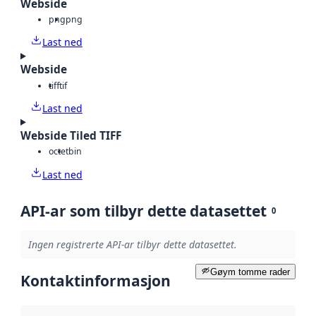
Webside
png
png
Last ned
Webside
tiff
tif
Last ned
Webside Tiled TIFF
octet
bin
Last ned
API-ar som tilbyr dette datasettet
0
Ingen registrerte API-ar tilbyr dette datasettet.
Gøym tomme rader
Kontaktinformasjon