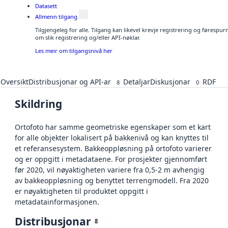
Datasett
Allmenn tilgang
Tilgjengeleg for alle. Tilgang kan likevel krevje registrering og føresp
om slik registrering og/eller API-nøklar.
Les meir om tilgangsnivå her
Oversikt
Distribusjonar og API-ar
Detaljar
Diskusjonar
RDF
8
0
Skildring
Ortofoto har samme geometriske egenskaper som et kart
for alle objekter lokalisert på bakkenivå og kan knyttes til
et referansesystem. Bakkeoppløsning på ortofoto varierer
og er oppgitt i metadataene. For prosjekter gjennomført
før 2020, vil nøyaktigheten variere fra 0,5-2 m avhengig
av bakkeoppløsning og benyttet terrengmodell. Fra 2020
er nøyaktigheten til produktet oppgitt i
metadatainformasjonen.
Distribusjonar
8