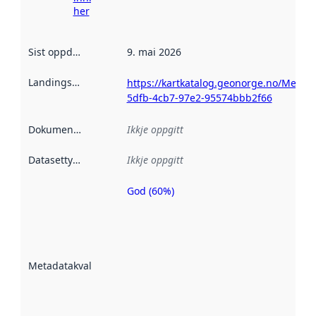
her
Sist oppdatert
:
9. mai 2026
Landingsside
:
https://kartkatalog.geonorge.no/Metad
5dfb-4cb7-97e2-95574bbb2f66
Dokumentasjon
:
Ikkje oppgitt
Datasettype
:
Ikkje oppgitt
God (60%)
Metadatakvalitet
er ein indikator
på kor godt
datasettene er
beskrive ved
Metadatakvalitet
:
hjelp av
metadata.
Les meir om