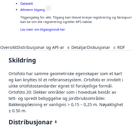
Datasett
Allmenn tilgang
Tilgjengeleg for alle. Tilgang kan likevel krevje registrering og førespu
kan be om slik registrering og/eller API-nøklar.
Les meir om tilgangsnivå her
Oversikt
Distribusjonar og API-ar
Detaljar
Diskusjonar
RDF
8
0
Skildring
Ortofoto har samme geometriske egenskaper som et kart
og kan knyttes til et referansesystem. Ortofoto er inndelt i
ulike ortofotostandarder egnet til forskjellige formål.
Ortofoto 20: Dekker områder som i hovedsak består av
tett- og spredt bebyggelse og jordbruksområder.
Bakkeoppløsning er vanligvis > 0,15 – 0,25 m. Nøyaktighet
± 0.50 m.
Distribusjonar
8