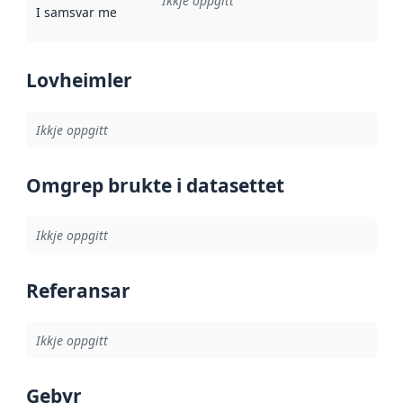
Ikkje oppgitt
I samsvar med
:
Referanse til ei implementeringsregel eller an
Lovheimler
Ikkje oppgitt
Omgrep brukte i datasettet
Ikkje oppgitt
Referansar
Ikkje oppgitt
Gebyr