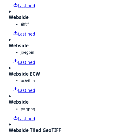
Last ned
Webside
tiff
tif
Last ned
Webside
jpeg
bin
Last ned
Webside ECW
octet
bin
Last ned
Webside
png
png
Last ned
Webside Tiled GeoTIFF