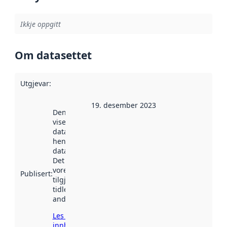
Ikkje oppgitt
Om datasettet
Utgjevar
:
19. desember 2023
Denne datoen
viser når
datasettet vart
henta inn av
data.norge.no.
Det kan ha
vore
Publisert
:
tilgjengeleg
tidlegare
andre stader.
Les meir om
innhenting