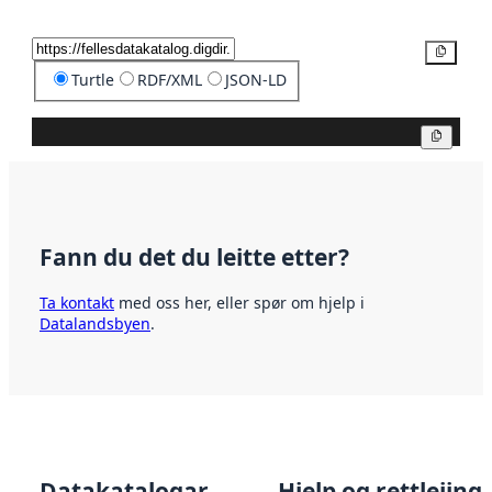
Kopier
Turtle
RDF/XML
JSON-LD
Kopier
Fann du det du leitte etter?
Ta kontakt
med oss her, eller spør om hjelp i
Datalandsbyen
.
Datakatalogar
Hjelp og rettleiing