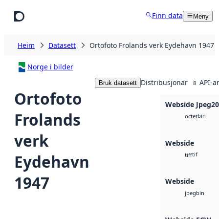
Hopp til hovudinnhald
Finn data
Meny
Heim
Datasett
Ortofoto Frolands verk Eydehavn 1947
Norge i bilder
Distribusjonar
API-a
Bruk datasett
8
Ortofoto
Webside Jpeg2
Frolands
bin
octet
verk
Webside
tif
Eydehavn
tiff
1947
Webside
bin
jpeg