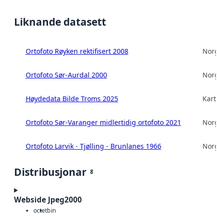
Liknande datasett
Ortofoto Røyken rektifisert 2008
Norg
Ortofoto Sør-Aurdal 2000
Norg
Høydedata Bilde Troms 2025
Kart
Ortofoto Sør-Varanger midlertidig ortofoto 2021
Norg
Ortofoto Larvik - Tjølling - Brunlanes 1966
Norg
Distribusjonar
8
Webside Jpeg2000
octet
bin