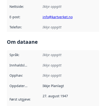
Nettside
:
Ikkje oppgitt
E-post
:
info@kartverket.no
Telefon
:
Ikkje oppgitt
Om dataane
Språk
:
Ikkje oppgitt
Innhaldsleverandørar
Ikkje oppgitt
:
Opphav
:
Ikkje oppgitt
Oppdateringsfrekvens
Ikkje Planlagt
:
27. august 1947
Først utgjeve
:
Denne datoen seier når dataa i dette datasettet 