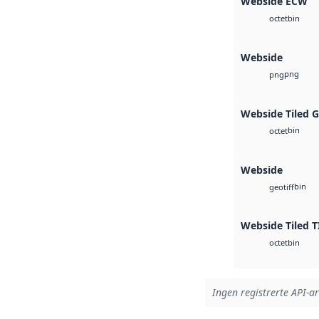
Webside ECW
bin
octet
Webside
png
png
Webside Tiled 
bin
octet
Webside
bin
geotiff
Webside Tiled T
bin
octet
Ingen registrerte API-ar