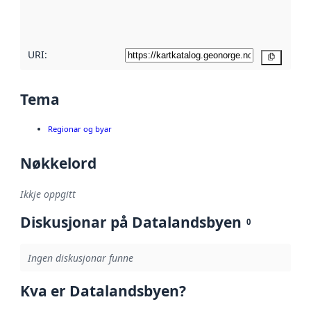
metadatakvalitet
her
URI:
Kopier
Tema
Regionar og byar
Nøkkelord
Ikkje oppgitt
Diskusjonar på Datalandsbyen
0
Ingen diskusjonar funne
Kva er Datalandsbyen?