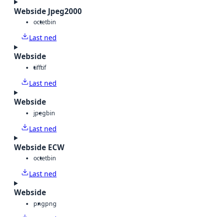
Webside Jpeg2000
octet
bin
Last ned
Webside
tiff
tif
Last ned
Webside
jpeg
bin
Last ned
Webside ECW
octet
bin
Last ned
Webside
png
png