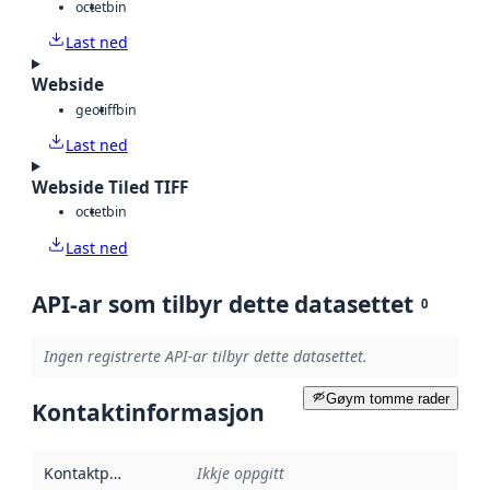
octet
bin
Last ned
Webside
geotiff
bin
Last ned
Webside Tiled TIFF
octet
bin
Last ned
API-ar som tilbyr dette datasettet
0
Ingen registrerte API-ar tilbyr dette datasettet.
Gøym tomme rader
Kontaktinformasjon
Kontaktpunkt
:
Ikkje oppgitt