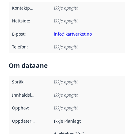
Kontaktpunkt
:
Ikkje oppgitt
Nettside
:
Ikkje oppgitt
E-post
:
info@kartverket.no
Telefon
:
Ikkje oppgitt
Om dataane
Språk
:
Ikkje oppgitt
Innhaldsleverandørar
Ikkje oppgitt
:
Opphav
:
Ikkje oppgitt
Oppdateringsfrekvens
Ikkje Planlagt
:
4. oktober 2013