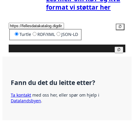
format vi støttar her
Kopier
Turtle
RDF/XML
JSON-LD
Kopier
Fann du det du leitte etter?
Ta kontakt
med oss her, eller spør om hjelp i
Datalandsbyen
.