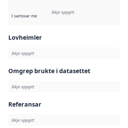
Ikkje oppgitt
I samsvar med
:
Referanse til ei implementeringsregel eller an
Lovheimler
Ikkje oppgitt
Omgrep brukte i datasettet
Ikkje oppgitt
Referansar
Ikkje oppgitt