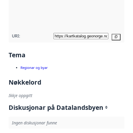
Les meir om
metadatakvalitet
her
URI:
Kopier
Tema
Regionar og byar
Nøkkelord
Ikkje oppgitt
Diskusjonar på Datalandsbyen
0
Ingen diskusjonar funne