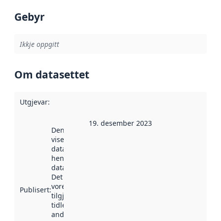
Gebyr
Ikkje oppgitt
Om datasettet
Utgjevar
:
19. desember 2023
Denne datoen
viser når
datasettet vart
henta inn av
data.norge.no.
Det kan ha
vore
Publisert
:
tilgjengeleg
tidlegare
andre stader.