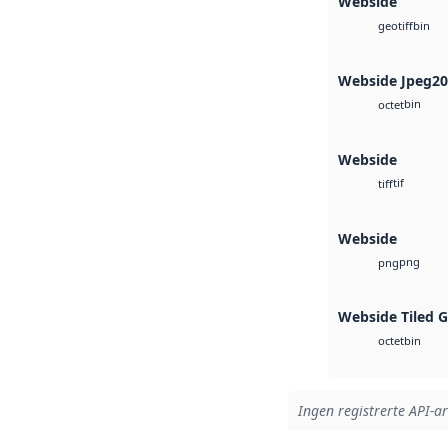
Webside
bin
geotiff
Webside Jpeg2
bin
octet
Webside
tif
tiff
Webside
png
png
Webside Tiled 
bin
octet
Ingen registrerte API-ar