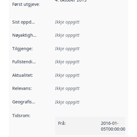
Først utgjeve
:
Denne datoen seier når dataa i dette datasettet 
Sist oppdatert
:
Ikkje oppgitt
Nøyaktigheit
:
Ikkje oppgitt
Tilgjenge
:
Ikkje oppgitt
Fullstendigheit
:
Ikkje oppgitt
Aktualitet
:
Ikkje oppgitt
Relevans
:
Ikkje oppgitt
Geografisk område
:
Ikkje oppgitt
Tidsrom
:
Frå
:
2016-01-
05T00:00:00Z