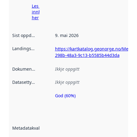
Les meir om
innhenting
her
Sist oppdatert
:
9. mai 2026
Landingsside
:
https://kartkatalog.geonorge.no/Metada
298b-48a3-9c13-b5585b44d3da
Dokumentasjon
:
Ikkje oppgitt
Datasettype
:
Ikkje oppgitt
God (60%)
Metadatakvalitet
er ein indikator
på kor godt
datasettene er
beskrive ved
Metadatakvalitet
:
hjelp av
metadata.