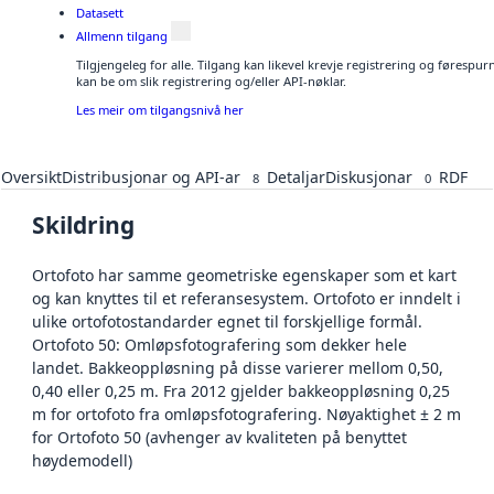
Datasett
Allmenn tilgang
Tilgjengeleg for alle. Tilgang kan likevel krevje registrering og førespu
kan be om slik registrering og/eller API-nøklar.
Les meir om tilgangsnivå her
Oversikt
Distribusjonar og API-ar
Detaljar
Diskusjonar
RDF
8
0
Skildring
Ortofoto har samme geometriske egenskaper som et kart
og kan knyttes til et referansesystem. Ortofoto er inndelt i
ulike ortofotostandarder egnet til forskjellige formål.
Ortofoto 50: Omløpsfotografering som dekker hele
landet. Bakkeoppløsning på disse varierer mellom 0,50,
0,40 eller 0,25 m. Fra 2012 gjelder bakkeoppløsning 0,25
m for ortofoto fra omløpsfotografering. Nøyaktighet ± 2 m
for Ortofoto 50 (avhenger av kvaliteten på benyttet
høydemodell)