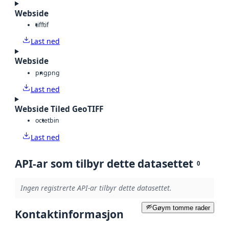
Webside
tiff
tif
Last ned
Webside
png
png
Last ned
Webside Tiled GeoTIFF
octet
bin
Last ned
API-ar som tilbyr dette datasettet
0
Ingen registrerte API-ar tilbyr dette datasettet.
Gøym tomme rader
Kontaktinformasjon