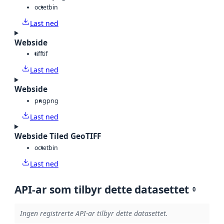
octet
bin
Last ned
Webside
tiff
tif
Last ned
Webside
png
png
Last ned
Webside Tiled GeoTIFF
octet
bin
Last ned
API-ar som tilbyr dette datasettet
0
Ingen registrerte API-ar tilbyr dette datasettet.