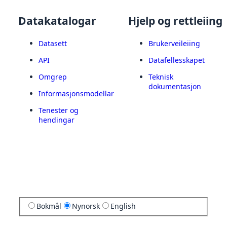
Datakatalogar
Hjelp og rettleiing
Datasett
Brukerveileiing
API
Datafellesskapet
Omgrep
Teknisk
dokumentasjon
Informasjonsmodellar
Tenester og
hendingar
Bokmål
Nynorsk
English