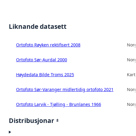
Liknande datasett
Ortofoto Røyken rektifisert 2008
Norg
Ortofoto Sør-Aurdal 2000
Norg
Høydedata Bilde Troms 2025
Kart
Ortofoto Sør-Varanger midlertidig ortofoto 2021
Norg
Ortofoto Larvik - Tjølling - Brunlanes 1966
Norg
Distribusjonar
8