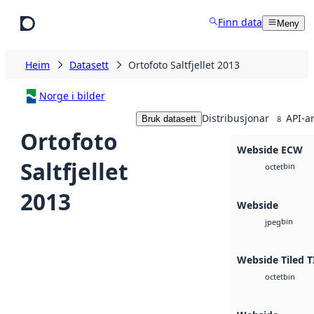
Hopp til hovudinnhald
Finn data
Meny
Heim
Datasett
Ortofoto Saltfjellet 2013
Norge i bilder
Distribusjonar
API-a
Bruk datasett
8
Ortofoto
Webside ECW
Saltfjellet
bin
octet
2013
Webside
bin
jpeg
Webside Tiled T
bin
octet