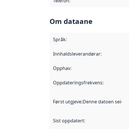
Telefon
:
Om dataane
Språk
:
Innhaldsleverandørar
:
Opphav
:
Oppdateringsfrekvens
:
Først utgjeve
:
Denne datoen seier nå
Sist oppdatert
: