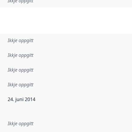
Ikkje oppgitt
Ikkje oppgitt
Ikkje oppgitt
Ikkje oppgitt
Ikkje oppgitt
24. juni 2014
r dataa i dette datasettet først blei utgitt. Det kan ha skje
Ikkje oppgitt