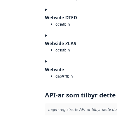
Webside DTED
octet
bin
Webside ZLAS
octet
bin
Webside
geotiff
bin
API-ar som tilbyr dette
Ingen registrerte API-ar tilbyr dette da