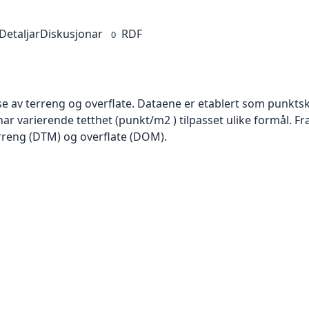
Detaljar
Diskusjonar
RDF
0
se av terreng og overflate. Dataene er etablert som punktsk
har varierende tetthet (punkt/m2 ) tilpasset ulike formål. F
rreng (DTM) og overflate (DOM).