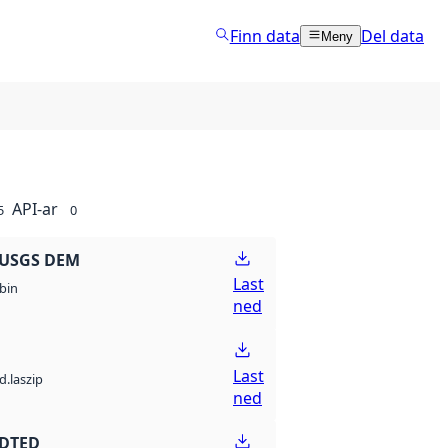
Finn data
Del data
Meny
API-ar
5
0
 USGS DEM
Last
bin
ned
Last
d.laszip
ned
 DTED