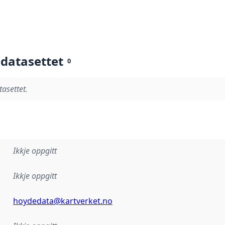
 datasettet
0
tasettet.
Ikkje oppgitt
Ikkje oppgitt
hoydedata@kartverket.no