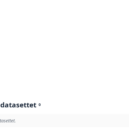
 datasettet
0
tasettet.