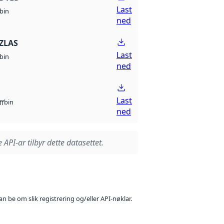
Last
bin
ned
ZLAS
Last
bin
ned
Last
bin
ff
ned
 API-ar tilbyr dette datasettet.
n be om slik registrering og/eller API-nøklar.