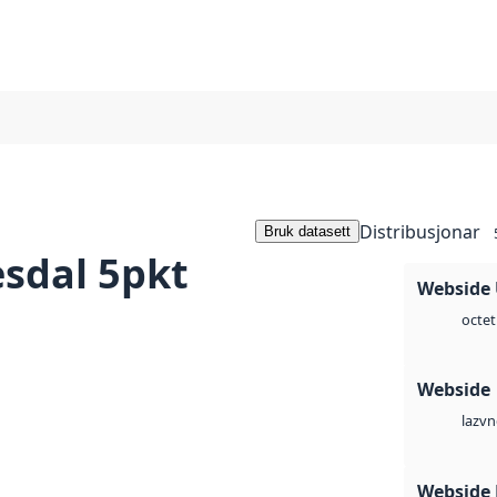
Distribusjonar
Bruk datasett
sdal 5pkt
Webside
octet
Webside
vn
laz
Webside