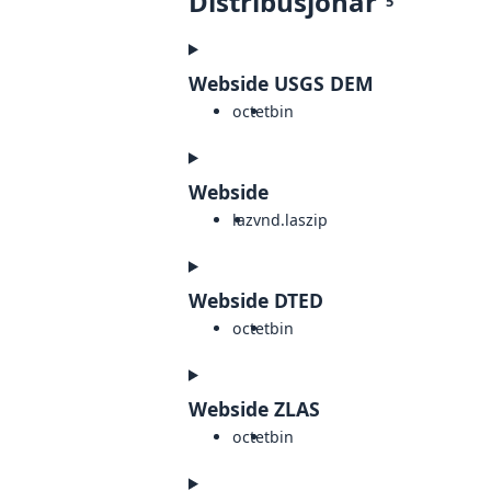
Distribusjonar
5
Webside USGS DEM
octet
bin
Webside
laz
vnd.laszip
Webside DTED
octet
bin
Webside ZLAS
octet
bin