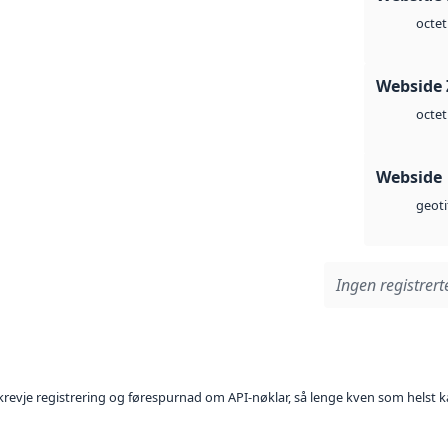
octet
Webside 
octet
Webside
geoti
Ingen registrerte
l krevje registrering og førespurnad om API-nøklar, så lenge kven som helst ka