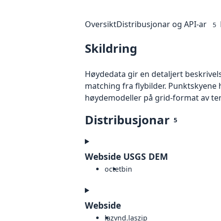
Oversikt
Distribusjonar og API-ar
5
Skildring
Høydedata gir en detaljert beskrivel
matching fra flybilder. Punktskyene 
høydemodeller på grid-format av te
Distribusjonar
5
Webside USGS DEM
octet
bin
Webside
laz
vnd.laszip