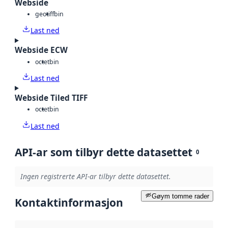
Webside
geotiff
bin
Last ned
Webside ECW
octet
bin
Last ned
Webside Tiled TIFF
octet
bin
Last ned
API-ar som tilbyr dette datasettet
0
Ingen registrerte API-ar tilbyr dette datasettet.
Gøym tomme rader
Kontaktinformasjon