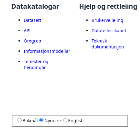
Datakatalogar
Hjelp og rettleiing
Datasett
Brukerveileiing
API
Datafellesskapet
Omgrep
Teknisk
dokumentasjon
Informasjonsmodellar
Tenester og
hendingar
Bokmål
Nynorsk
English