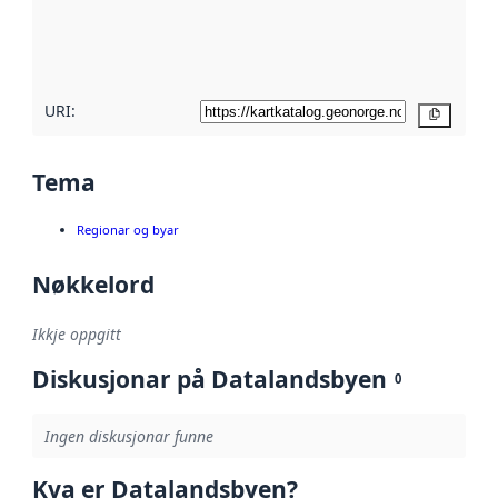
Les meir om
metadatakvalitet
her
URI:
Kopier
Tema
Regionar og byar
Nøkkelord
Ikkje oppgitt
Diskusjonar på Datalandsbyen
0
Ingen diskusjonar funne
Kva er Datalandsbyen?