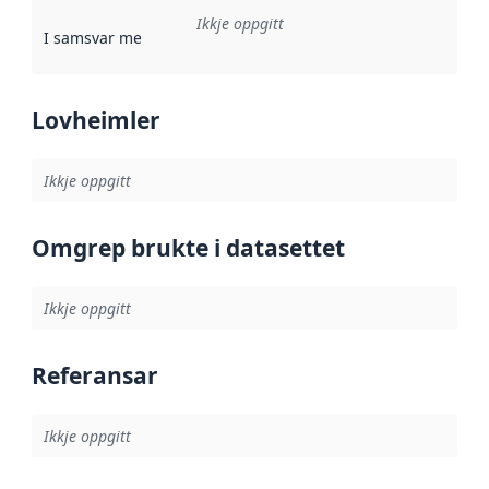
Ikkje oppgitt
I samsvar med
:
Referanse til ei implementeringsregel eller an
Lovheimler
Ikkje oppgitt
Omgrep brukte i datasettet
Ikkje oppgitt
Referansar
Ikkje oppgitt