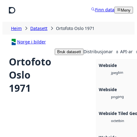
Hopp til hovudinnhald
Finn data
Meny
Heim
Datasett
Ortofoto Oslo 1971
Norge i bilder
Distribusjonar
API-ar
Bruk datasett
8
Ortofoto
Webside
Oslo
bin
jpeg
1971
Webside
png
png
Webside Tiled Ge
bin
octet