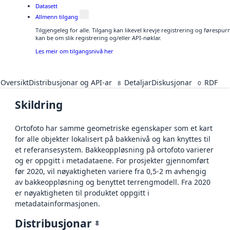
Datasett
Allmenn tilgang
Tilgjengeleg for alle. Tilgang kan likevel krevje registrering og førespu
kan be om slik registrering og/eller API-nøklar.
Les meir om tilgangsnivå her
Oversikt
Distribusjonar og API-ar
Detaljar
Diskusjonar
RDF
8
0
Skildring
Ortofoto har samme geometriske egenskaper som et kart
for alle objekter lokalisert på bakkenivå og kan knyttes til
et referansesystem. Bakkeoppløsning på ortofoto varierer
og er oppgitt i metadataene. For prosjekter gjennomført
før 2020, vil nøyaktigheten variere fra 0,5-2 m avhengig
av bakkeoppløsning og benyttet terrengmodell. Fra 2020
er nøyaktigheten til produktet oppgitt i
metadatainformasjonen.
Distribusjonar
8