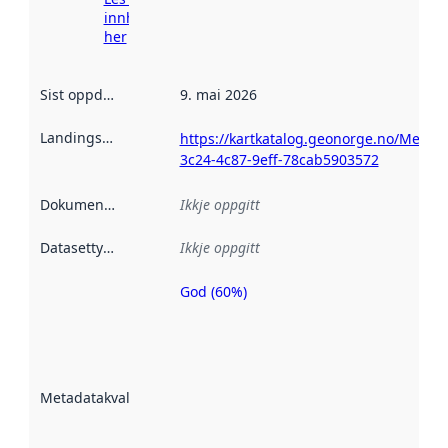
innhenting
her
Sist oppdatert
:
9. mai 2026
Landingsside
:
https://kartkatalog.geonorge.no/Metad
3c24-4c87-9eff-78cab5903572
Dokumentasjon
:
Ikkje oppgitt
Datasettype
:
Ikkje oppgitt
God (60%)
Metadatakvalitet
er ein indikator
på kor godt
datasettene er
beskrive ved
Metadatakvalitet
:
hjelp av
metadata.