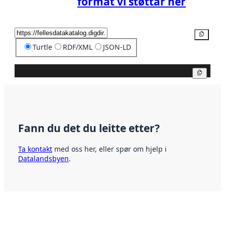
format vi støttar her
Kopier
Turtle
RDF/XML
JSON-LD
Kopier
Fann du det du leitte etter?
Ta kontakt
med oss her, eller spør om hjelp i
Datalandsbyen
.