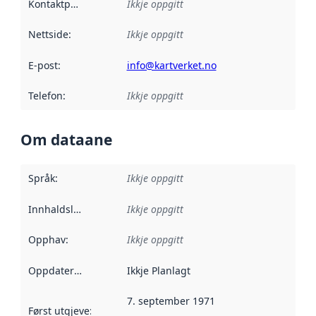
Kontaktpunkt
:
Ikkje oppgitt
Nettside
:
Ikkje oppgitt
E-post
:
info@kartverket.no
Telefon
:
Ikkje oppgitt
Om dataane
Språk
:
Ikkje oppgitt
Innhaldsleverandørar
Ikkje oppgitt
:
Opphav
:
Ikkje oppgitt
Oppdateringsfrekvens
Ikkje Planlagt
:
7. september 1971
Først utgjeve
:
Denne datoen seier når dataa i dette datasettet 