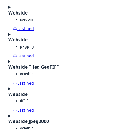
Webside
jpeg
bin
Last ned
Webside
png
png
Last ned
Webside Tiled GeoTIFF
octet
bin
Last ned
Webside
tiff
tif
Last ned
Webside Jpeg2000
octet
bin