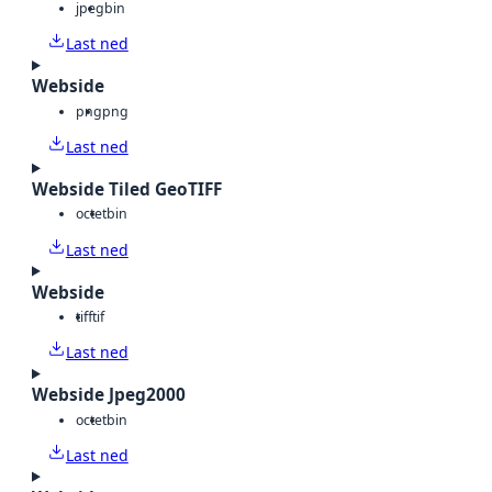
jpeg
bin
Last ned
Webside
png
png
Last ned
Webside Tiled GeoTIFF
octet
bin
Last ned
Webside
tiff
tif
Last ned
Webside Jpeg2000
octet
bin
Last ned