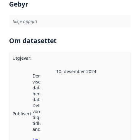
Gebyr
Ikkje oppgitt
Om datasettet
Utgjevar
:
10. desember 2024
Denne datoen
viser når
datasettet vart
henta inn av
data.norge.no.
Det kan ha
vore
Publisert
:
tilgjengeleg
tidlegare
andre stader.
Les meir om