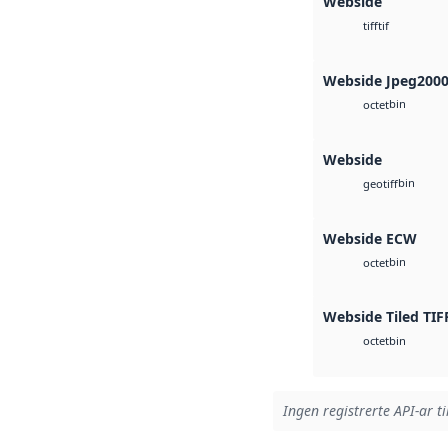
Webside
tif
tiff
Webside Jpeg200
bin
octet
Webside
bin
geotiff
Webside ECW
bin
octet
Webside Tiled TIF
bin
octet
Ingen registrerte API-ar ti