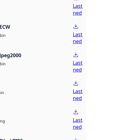
Last
ned
 ECW
Last
bin
ned
Jpeg2000
Last
bin
ned
Last
bin
ned
Last
ng
ned