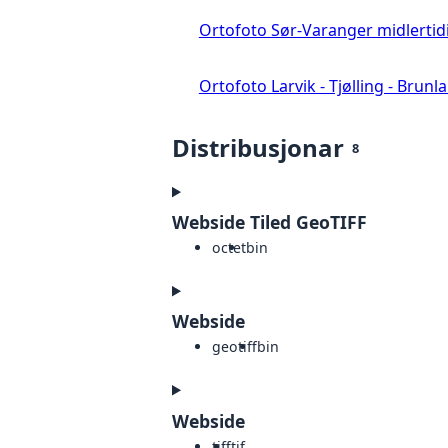
Ortofoto Sør-Varanger midlertid
Ortofoto Larvik - Tjølling - Brunl
Distribusjonar
8
Webside Tiled GeoTIFF
octet
bin
Webside
geotiff
bin
Webside
tiff
tif