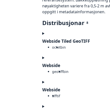
nøyaktigheten variere fra 0,5-2 m a
oppgitt i metadatainformasjonen.
Distribusjonar
8
Webside Tiled GeoTIFF
octet
bin
Webside
geotiff
bin
Webside
tiff
tif