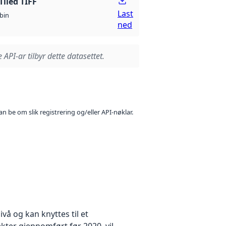
Tiled TIFF
Last
bin
ned
 API-ar tilbyr dette datasettet.
n be om slik registrering og/eller API-nøklar.
å og kan knyttes til et
kter gjennomført før 2020, vil