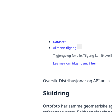
Datasett
Allmenn tilgang
Tilgjengeleg for alle. Tilgang kan likeve
Les meir om tilgangsnivå her
Oversikt
Distribusjonar og API-ar
8
Skildring
Ortofoto har samme geometriske egen
referansesystem. Bakkeoppløsning på