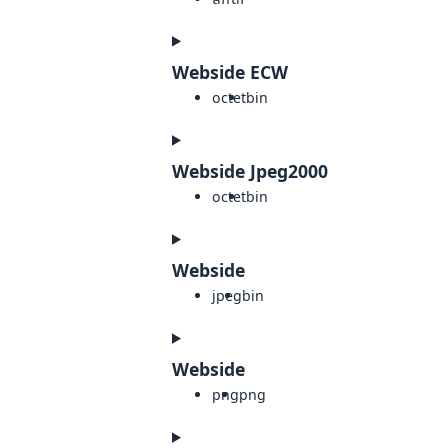
Webside ECW
octet
bin
Webside Jpeg2000
octet
bin
Webside
jpeg
bin
Webside
png
png