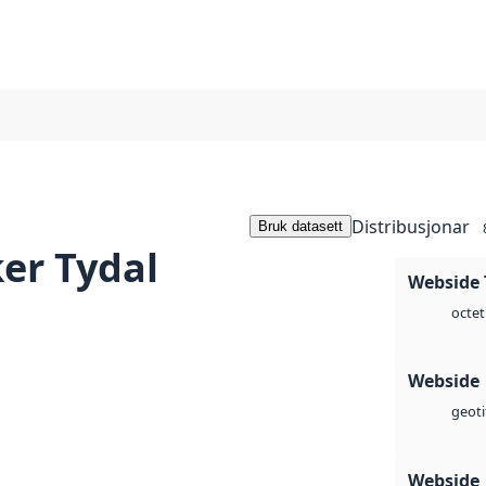
Distribusjonar
Bruk datasett
er Tydal
Webside 
octet
Webside
geoti
Webside