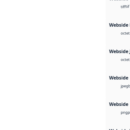
tif
tiff
Webside
octet
Webside 
octet
Webside
jpeg
Webside
p
png