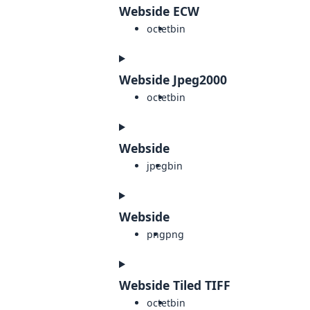
Webside ECW
octet
bin
Webside Jpeg2000
octet
bin
Webside
jpeg
bin
Webside
png
png
Webside Tiled TIFF
octet
bin