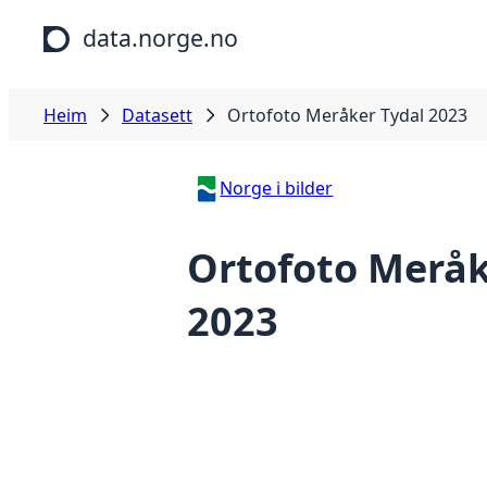
Hopp til hovudinnhald
data.norge.no
Heim
Datasett
Ortofoto Meråker Tydal 2023
Norge i bilder
Ortofoto Meråk
2023