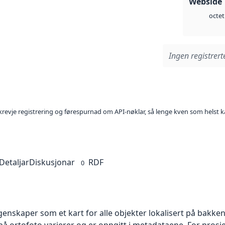
Webside 
octet
Ingen registrerte
l krevje registrering og førespurnad om API-nøklar, så lenge kven som helst ka
Detaljar
Diskusjonar
RDF
0
skaper som et kart for alle objekter lokalisert på bakkeniv
 ortofoto varierer og er oppgitt i metadataene. For prosje