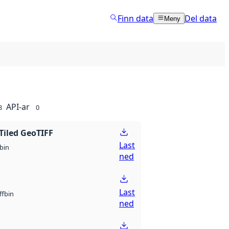
Finn data
Del data
Meny
API-ar
8
0
Tiled GeoTIFF
Last
bin
ned
Last
bin
ff
ned