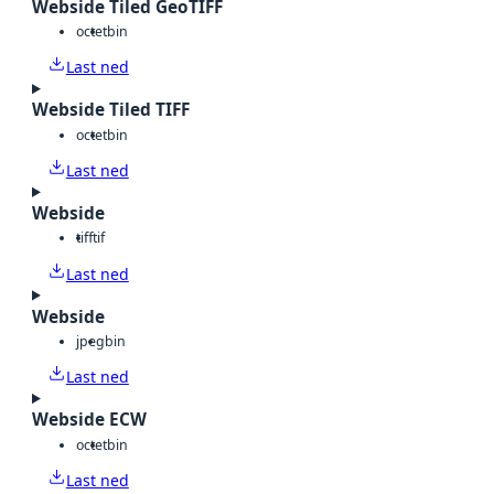
Webside Tiled GeoTIFF
octet
bin
Last ned
Webside Tiled TIFF
octet
bin
Last ned
Webside
tiff
tif
Last ned
Webside
jpeg
bin
Last ned
Webside ECW
octet
bin
Last ned