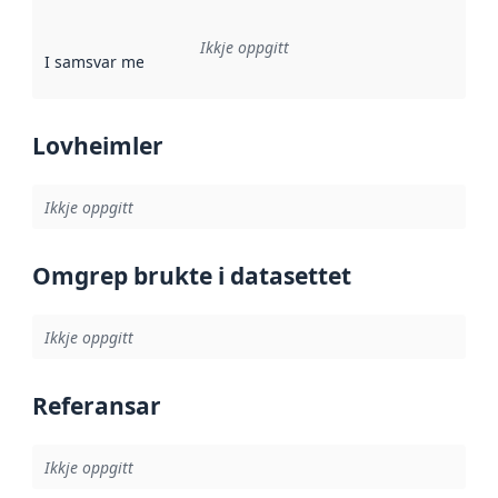
Ikkje oppgitt
I samsvar med
:
Referanse til ei implementeringsregel eller an
Lovheimler
Ikkje oppgitt
Omgrep brukte i datasettet
Ikkje oppgitt
Referansar
Ikkje oppgitt