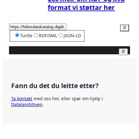
format vi støttar her
Kopier
Turtle
RDF/XML
JSON-LD
Kopier
Fann du det du leitte etter?
Ta kontakt
med oss her, eller spør om hjelp i
Datalandsbyen
.