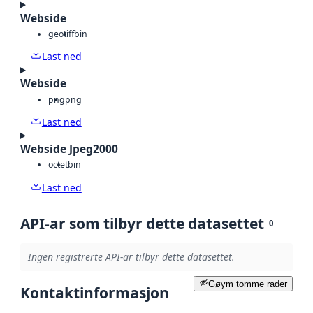
Webside
geotiff
bin
Last ned
Webside
png
png
Last ned
Webside Jpeg2000
octet
bin
Last ned
API-ar som tilbyr dette datasettet
0
Ingen registrerte API-ar tilbyr dette datasettet.
Gøym tomme rader
Kontaktinformasjon