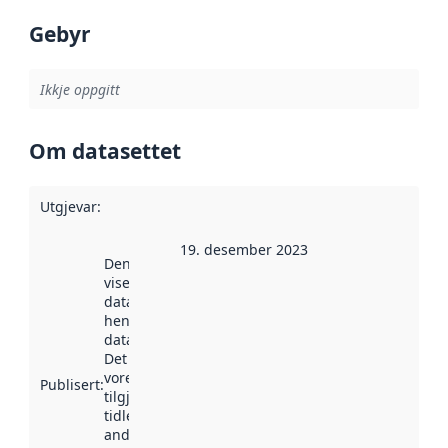
Gebyr
Ikkje oppgitt
Om datasettet
Utgjevar
:
19. desember 2023
Denne datoen
viser når
datasettet vart
henta inn av
data.norge.no.
Det kan ha
vore
Publisert
:
tilgjengeleg
tidlegare
andre stader.