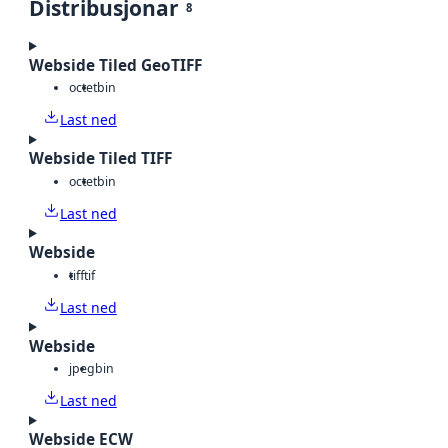
Distribusjonar
8
Webside Tiled GeoTIFF
octet
bin
Last ned
Webside Tiled TIFF
octet
bin
Last ned
Webside
tiff
tif
Last ned
Webside
jpeg
bin
Last ned
Webside ECW