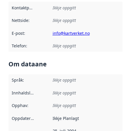
Kontaktpunkt
:
Ikkje oppgitt
Nettside
:
Ikkje oppgitt
E-post
:
info@kartverket.no
Telefon
:
Ikkje oppgitt
Om dataane
Språk
:
Ikkje oppgitt
Innhaldsleverandørar
Ikkje oppgitt
:
Opphav
:
Ikkje oppgitt
Oppdateringsfrekvens
Ikkje Planlagt
:
25. juli 2004