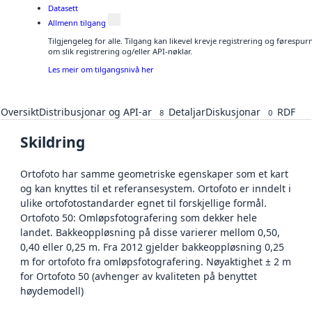
Datasett
Allmenn tilgang
Tilgjengeleg for alle. Tilgang kan likevel krevje registrering og føresp
om slik registrering og/eller API-nøklar.
Les meir om tilgangsnivå her
Oversikt
Distribusjonar og API-ar
Detaljar
Diskusjonar
RDF
8
0
Skildring
Ortofoto har samme geometriske egenskaper som et kart
og kan knyttes til et referansesystem. Ortofoto er inndelt i
ulike ortofotostandarder egnet til forskjellige formål.
Ortofoto 50: Omløpsfotografering som dekker hele
landet. Bakkeoppløsning på disse varierer mellom 0,50,
0,40 eller 0,25 m. Fra 2012 gjelder bakkeoppløsning 0,25
m for ortofoto fra omløpsfotografering. Nøyaktighet ± 2 m
for Ortofoto 50 (avhenger av kvaliteten på benyttet
høydemodell)