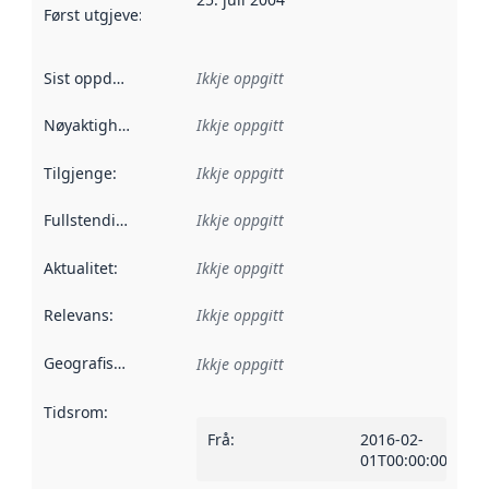
Først utgjeve
:
Denne datoen seier når dataa i dette datasettet 
Sist oppdatert
:
Ikkje oppgitt
Nøyaktigheit
:
Ikkje oppgitt
Tilgjenge
:
Ikkje oppgitt
Fullstendigheit
:
Ikkje oppgitt
Aktualitet
:
Ikkje oppgitt
Relevans
:
Ikkje oppgitt
Geografisk område
:
Ikkje oppgitt
Tidsrom
:
Frå
:
2016-02-
01T00:00:00Z