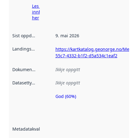
Les meir om
innhenting
her
Sist oppdatert
:
9. mai 2026
Landingsside
:
https://kartkatalog.geonorge.no/Metad
55c7-4332-b1f2-d5a534c1eaf2
Dokumentasjon
:
Ikkje oppgitt
Datasettype
:
Ikkje oppgitt
God (60%)
Metadatakvalitet
er ein indikator
på kor godt
datasettene er
beskrive ved
Metadatakvalitet
:
hjelp av
metadata.