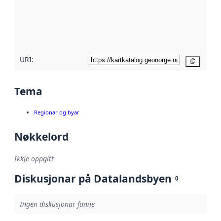
Les meir om
metadatakvalitet
her
URI:
Kopier
Tema
Regionar og byar
Nøkkelord
Ikkje oppgitt
Diskusjonar på Datalandsbyen
0
Ingen diskusjonar funne