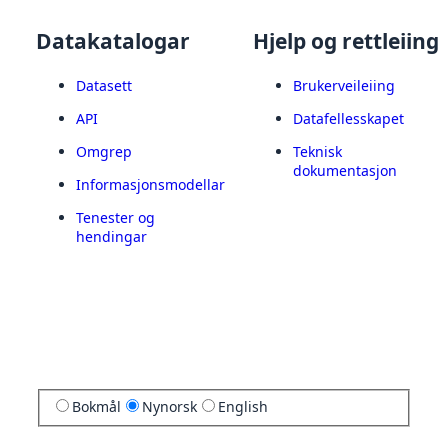
Datakatalogar
Hjelp og rettleiing
Datasett
Brukerveileiing
API
Datafellesskapet
Omgrep
Teknisk
dokumentasjon
Informasjonsmodellar
Tenester og
hendingar
Bokmål
Nynorsk
English