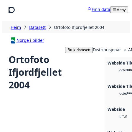
Hopp til hovudinnhald
Finn data
Meny
Heim
Datasett
Ortofoto Ifjordfjellet 2004
Norge i bilder
Distribusjonar
A
Bruk datasett
8
Ortofoto
Webside Til
Ifjordfjellet
bin
octet
2004
Webside Til
bin
octet
Webside
tif
tiff