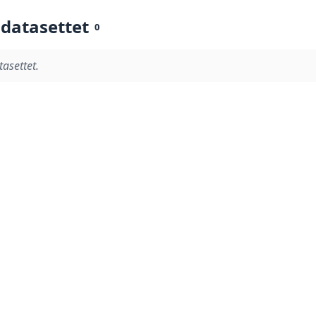
 datasettet
0
tasettet.