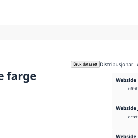
Distribusjonar
Bruk datasett
e farge
Webside
tif
tiff
Webside 
octet
Webside