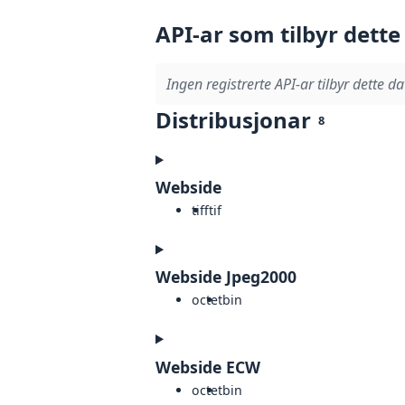
API-ar som tilbyr dette
Ingen registrerte API-ar tilbyr dette da
Distribusjonar
8
Webside
tiff
tif
Webside Jpeg2000
octet
bin
Webside ECW
octet
bin