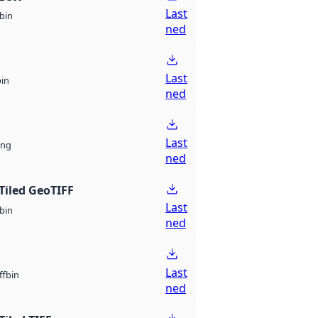
Last
bin
ned
Last
bin
ned
Last
ng
ned
Tiled GeoTIFF
Last
bin
ned
Last
bin
ff
ned