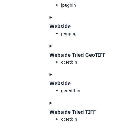
jpeg
bin
Webside
png
png
Webside Tiled GeoTIFF
octet
bin
Webside
geotiff
bin
Webside Tiled TIFF
octet
bin