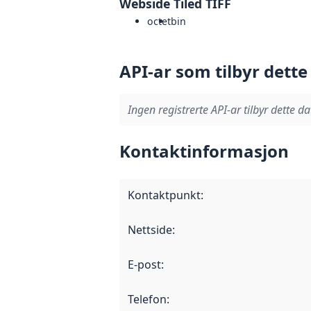
Webside Tiled TIFF
octet
bin
API-ar som tilbyr dette
Ingen registrerte API-ar tilbyr dette da
Kontaktinformasjon
Kontaktpunkt
:
Nettside
:
E-post
:
Telefon
: