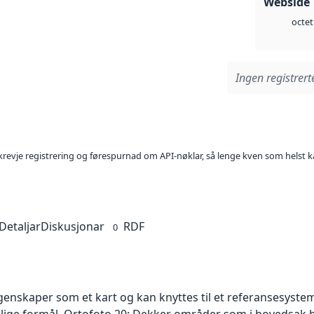
Webside 
octet
Ingen registrerte
l krevje registrering og førespurnad om API-nøklar, så lenge kven som helst ka
Detaljar
Diskusjonar
RDF
0
skaper som et kart og kan knyttes til et referansesystem. 
ellige formål. Ortofoto 20: Dekker områder som i hovedsak b