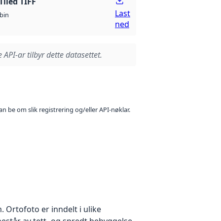
Tiled TIFF
Last
bin
ned
 API-ar tilbyr dette datasettet.
n be om slik registrering og/eller API-nøklar.
Ortofoto er inndelt i ulike
estår av tett- og spredt bebyggelse