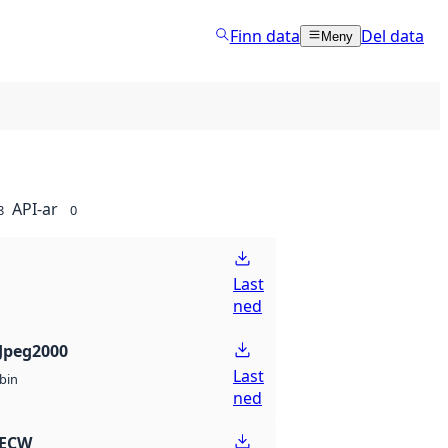
Finn data
Del data
Meny
API-ar
8
0
Last
ned
Jpeg2000
Last
bin
ned
 ECW