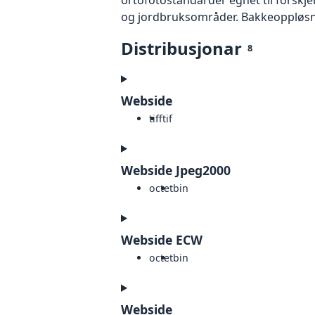
og jordbruksområder. Bakkeoppløsnin
Distribusjonar
8
Webside
tiff
tif
Webside Jpeg2000
octet
bin
Webside ECW
octet
bin
Webside