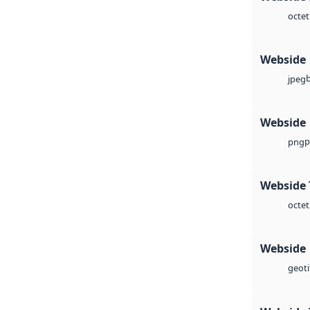
octet
Webside
jpeg
Webside
p
png
Webside 
octet
Webside
geoti