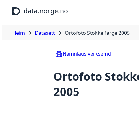
Hopp til hovudinnhald
data.norge.no
Heim
Datasett
Ortofoto Stokke farge 2005
Namnlaus verksemd
Ortofoto Stokk
2005