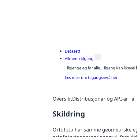
Datasett
Allmenn tilgang
Tilgjengeleg for alle. Tilgang kan likeve
Les meir om tilgangsnivå her
Oversikt
Distribusjonar og API-ar
8
Skildring
Ortofoto har samme geometriske egen
ortofotostandarder egnet til forskj