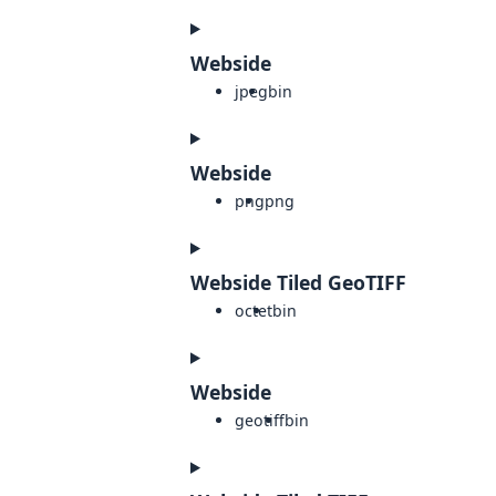
Webside
jpeg
bin
Webside
png
png
Webside Tiled GeoTIFF
octet
bin
Webside
geotiff
bin