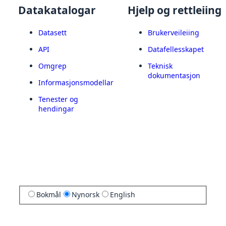
Datakatalogar
Hjelp og rettleiing
Datasett
Brukerveileiing
API
Datafellesskapet
Omgrep
Teknisk
dokumentasjon
Informasjonsmodellar
Tenester og
hendingar
Bokmål
Nynorsk
English