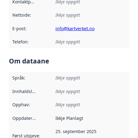
Kontaktpunkt
:
Ikkje oppgitt
Nettside
:
Ikkje oppgitt
E-post
:
info@kartverket.no
Telefon
:
Ikkje oppgitt
Om dataane
Språk
:
Ikkje oppgitt
Innhaldsleverandørar
Ikkje oppgitt
:
Opphav
:
Ikkje oppgitt
Oppdateringsfrekvens
Ikkje Planlagt
:
25. september 2025
Først utgjeve
:
Denne datoen seier når dataa i dette datasettet 