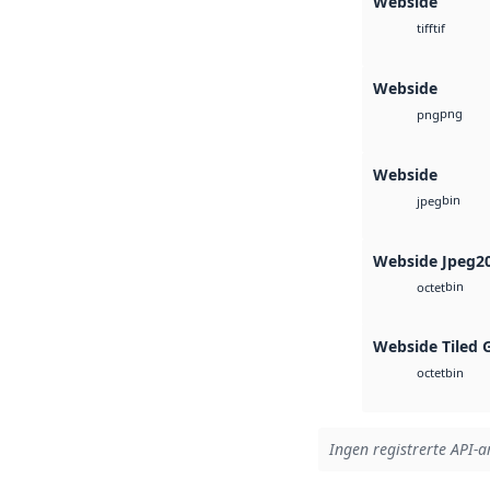
Webside
tif
tiff
Webside
png
png
Webside
bin
jpeg
Webside Jpeg2
bin
octet
Webside Tiled 
bin
octet
Ingen registrerte API-ar