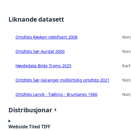
Liknande datasett
Ortofoto Røyken rektifisert 2008
Norg
Ortofoto Sør-Aurdal 2000
Norg
Høydedata Bilde Troms 2025
Kart
Ortofoto Sør-Varanger midlertidig ortofoto 2021
Norg
Ortofoto Larvik - Tjølling - Brunlanes 1966
Norg
Distribusjonar
8
Webside Tiled TIFF