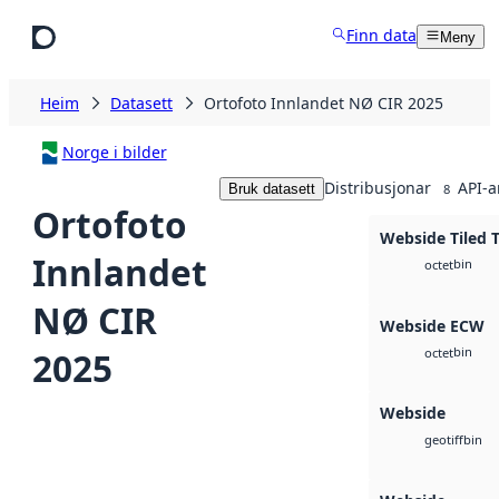
Hopp til hovudinnhald
Finn data
Meny
Heim
Datasett
Ortofoto Innlandet NØ CIR 2025
Norge i bilder
Distribusjonar
API-a
Bruk datasett
8
Ortofoto
Webside Tiled 
Innlandet
bin
octet
NØ CIR
Webside ECW
bin
2025
octet
Webside
bin
geotiff