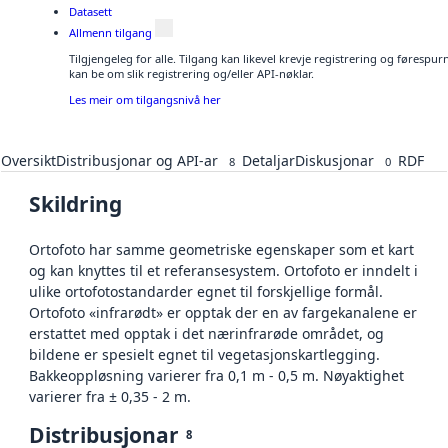
Datasett
Allmenn tilgang
Tilgjengeleg for alle. Tilgang kan likevel krevje registrering og førespu
kan be om slik registrering og/eller API-nøklar.
Les meir om tilgangsnivå her
Oversikt
Distribusjonar og API-ar
Detaljar
Diskusjonar
RDF
8
0
Skildring
Ortofoto har samme geometriske egenskaper som et kart
og kan knyttes til et referansesystem. Ortofoto er inndelt i
ulike ortofotostandarder egnet til forskjellige formål.
Ortofoto «infrarødt» er opptak der en av fargekanalene er
erstattet med opptak i det nærinfrarøde området, og
bildene er spesielt egnet til vegetasjonskartlegging.
Bakkeoppløsning varierer fra 0,1 m - 0,5 m. Nøyaktighet
varierer fra ± 0,35 - 2 m.
Distribusjonar
8