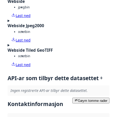
Webside
jpeg
bin
Last ned
Webside Jpeg2000
octet
bin
Last ned
Webside Tiled GeoTIFF
octet
bin
Last ned
API-ar som tilbyr dette datasettet
0
Ingen registrerte API-ar tilbyr dette datasettet.
Gøym tomme rader
Kontaktinformasjon