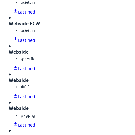
octet
bin
Last ned
Webside ECW
octet
bin
Last ned
Webside
geotiff
bin
Last ned
Webside
tiff
tif
Last ned
Webside
png
png
Last ned