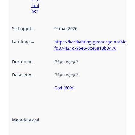
innhenting
her
Sist oppdatert
:
9. mai 2026
Landingsside
:
https://kartkatalog.geonorge.no/Metad
fd37-421d-95e6-0ce6a10b3476
Dokumentasjon
:
Ikkje oppgitt
Datasettype
:
Ikkje oppgitt
God (60%)
Metadatakvalitet
er ein indikator
på kor godt
datasettene er
beskrive ved
Metadatakvalitet
:
hjelp av
metadata.