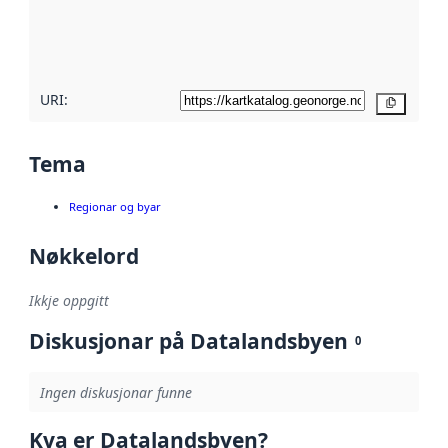
Les meir om
metadatakvalitet
her
URI:
Kopier
Tema
Regionar og byar
Nøkkelord
Ikkje oppgitt
Diskusjonar på Datalandsbyen
0
Ingen diskusjonar funne
Kva er Datalandsbyen?