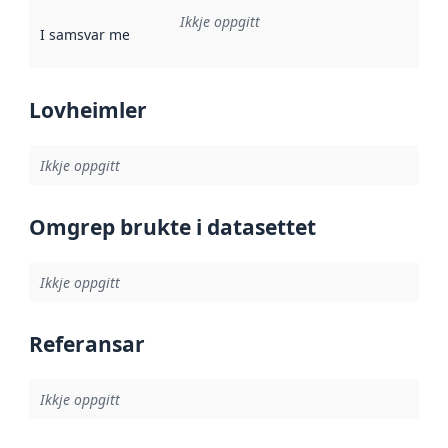
Ikkje oppgitt
I samsvar med
:
Referanse til ei implementeringsregel eller an
Lovheimler
Ikkje oppgitt
Omgrep brukte i datasettet
Ikkje oppgitt
Referansar
Ikkje oppgitt