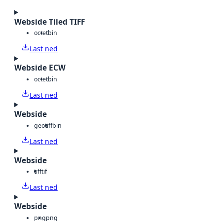
Webside Tiled TIFF
octet
bin
Last ned
Webside ECW
octet
bin
Last ned
Webside
geotiff
bin
Last ned
Webside
tiff
tif
Last ned
Webside
png
png