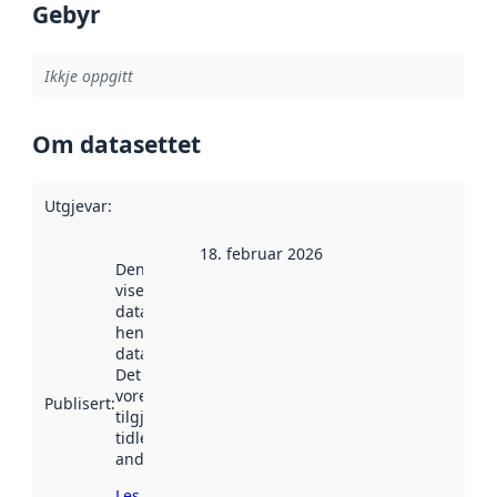
Gebyr
Ikkje oppgitt
Om datasettet
Utgjevar
:
18. februar 2026
Denne datoen
viser når
datasettet vart
henta inn av
data.norge.no.
Det kan ha
vore
Publisert
:
tilgjengeleg
tidlegare
andre stader.
Les meir om