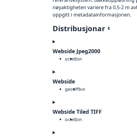
nøyaktigheten variere fra 0,5-2 m a
oppgitt i metadatainformasjonen.
Distribusjonar
8
Webside Jpeg2000
octet
bin
Webside
geotiff
bin
Webside Tiled TIFF
octet
bin