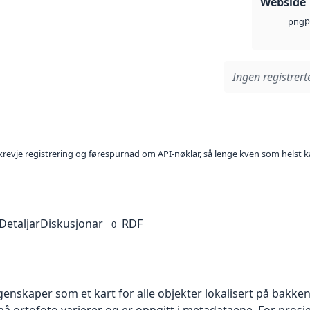
Webside
p
png
Ingen registrerte
l krevje registrering og førespurnad om API-nøklar, så lenge kven som helst ka
Detaljar
Diskusjonar
RDF
0
skaper som et kart for alle objekter lokalisert på bakkeniv
 ortofoto varierer og er oppgitt i metadataene. For prosje