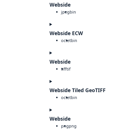
Webside
jpeg
bin
Webside ECW
octet
bin
Webside
tiff
tif
Webside Tiled GeoTIFF
octet
bin
Webside
png
png