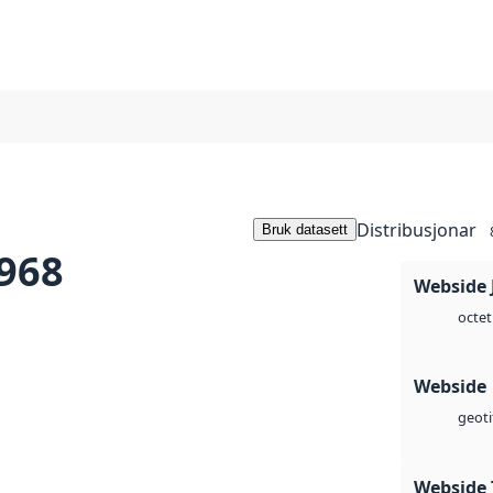
Distribusjonar
Bruk datasett
1968
Webside 
octet
Webside
geoti
Webside 