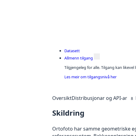
Datasett
Allmenn tilgang
Tilgjengeleg for alle. Tilgang kan likeve
Les meir om tilgangsnivå her
Oversikt
Distribusjonar og API-ar
8
Skildring
Ortofoto har samme geometriske egen
referansesystem. Bakkeoppløsning på