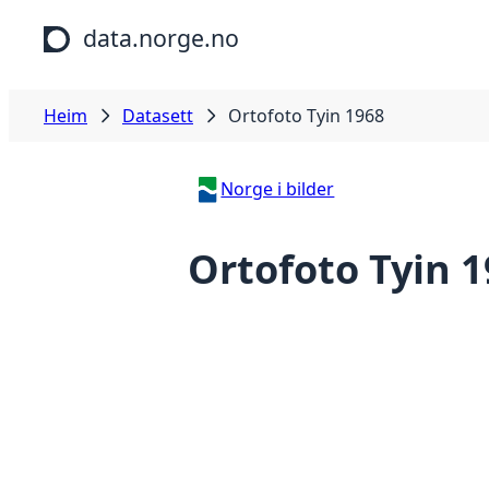
Hopp til hovudinnhald
data.norge.no
Heim
Datasett
Ortofoto Tyin 1968
Norge i bilder
Ortofoto Tyin 