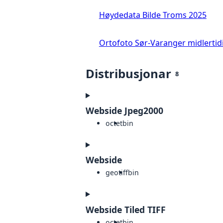
Høydedata Bilde Troms 2025
Ortofoto Sør-Varanger midlertid
Distribusjonar
8
Webside Jpeg2000
octet
bin
Webside
geotiff
bin
Webside Tiled TIFF
octet
bin