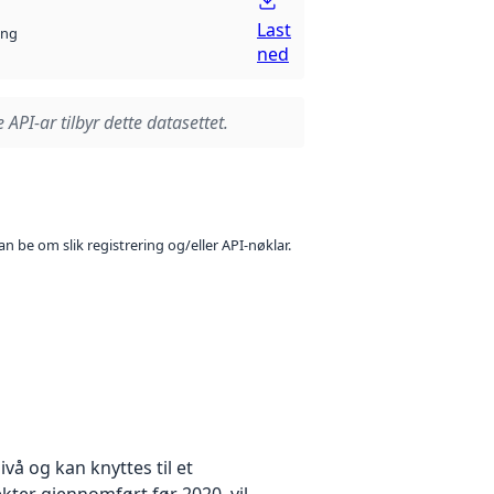
Last
ng
ned
 API-ar tilbyr dette datasettet.
n be om slik registrering og/eller API-nøklar.
å og kan knyttes til et
kter gjennomført før 2020, vil