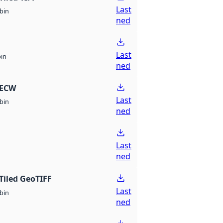
Last
bin
ned
Last
bin
ned
 ECW
Last
bin
ned
Last
ned
Tiled GeoTIFF
Last
bin
ned