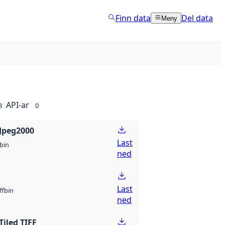
Finn data
Del data
Meny
API-ar
8
0
Jpeg2000
Last
bin
ned
Last
bin
ff
ned
Tiled TIFF