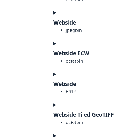
Webside
jpeg
bin
Webside ECW
octet
bin
Webside
tiff
tif
Webside Tiled GeoTIFF
octet
bin