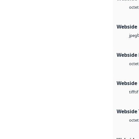
octet
Webside
jpeg
Webside
octet
Webside
tif
tiff
Webside 
octet