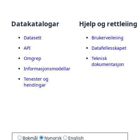
Datakatalogar
Hjelp og rettleiing
Datasett
Brukerveileiing
API
Datafellesskapet
Omgrep
Teknisk
dokumentasjon
Informasjonsmodellar
Tenester og
hendingar
Bokmål
Nynorsk
English