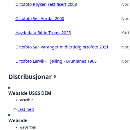
Ortofoto Røyken rektifisert 2008
Norg
Ortofoto Sør-Aurdal 2000
Norg
Høydedata Bilde Troms 2025
Kart
Ortofoto Sør-Varanger midlertidig ortofoto 2021
Norg
Ortofoto Larvik - Tjølling - Brunlanes 1966
Norg
Distribusjonar
5
Webside USGS DEM
octet
bin
Last ned
Webside
geotiff
bin