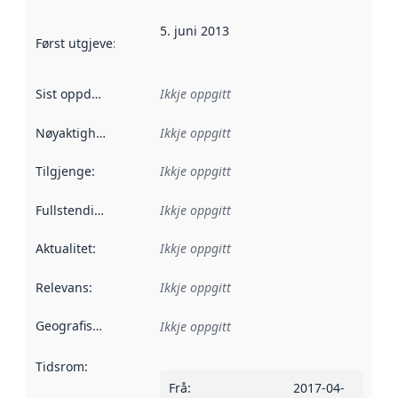
5. juni 2013
Først utgjeve
:
Denne datoen seier når dataa i dette datasettet 
Sist oppdatert
:
Ikkje oppgitt
Nøyaktigheit
:
Ikkje oppgitt
Tilgjenge
:
Ikkje oppgitt
Fullstendigheit
:
Ikkje oppgitt
Aktualitet
:
Ikkje oppgitt
Relevans
:
Ikkje oppgitt
Geografisk område
:
Ikkje oppgitt
Tidsrom
:
Frå
:
2017-04-