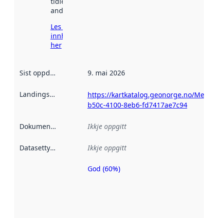
tidlegare
andre stader.
Les meir om
innhenting
her
Sist oppdatert
:
9. mai 2026
Landingsside
:
https://kartkatalog.geonorge.no/Metad
b50c-4100-8eb6-fd7417ae7c94
Dokumentasjon
:
Ikkje oppgitt
Datasettype
:
Ikkje oppgitt
God (60%)
Metadatakvalitet
er ein indikator
på kor godt
datasettene er
beskrive ved