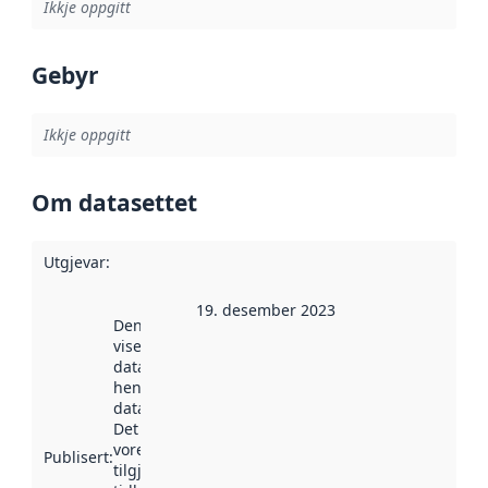
Ikkje oppgitt
Gebyr
Ikkje oppgitt
Om datasettet
Utgjevar
:
19. desember 2023
Denne datoen
viser når
datasettet vart
henta inn av
data.norge.no.
Det kan ha
vore
Publisert
:
tilgjengeleg