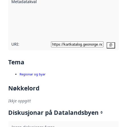
Metadatakvalitet
:
hjelp av
metadata.
Les meir om
metadatakvalitet
her
URI:
Kopier
Tema
Regionar og byar
Nøkkelord
Ikkje oppgitt
Diskusjonar på Datalandsbyen
0