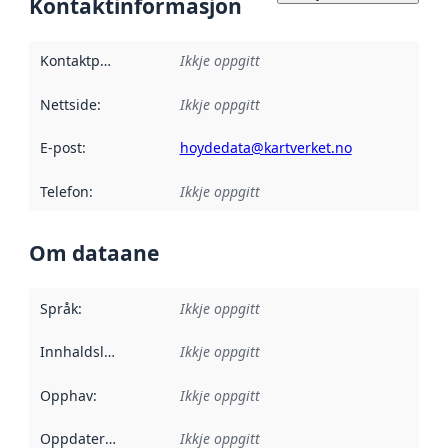
Kontaktinformasjon
Kontaktpunkt
:
Ikkje oppgitt
Nettside
:
Ikkje oppgitt
E-post
:
hoydedata@kartverket.no
Telefon
:
Ikkje oppgitt
Om dataane
Språk
:
Ikkje oppgitt
Innhaldsleverandørar
Ikkje oppgitt
:
Opphav
:
Ikkje oppgitt
Oppdateringsfrekvens
Ikkje oppgitt
: