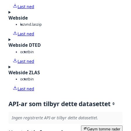
Last ned
Webside
laz
vnd.laszip
Last ned
Webside DTED
octet
bin
Last ned
Webside ZLAS
octet
bin
Last ned
API-ar som tilbyr dette datasettet
0
Ingen registrerte API-ar tilbyr dette datasettet.
Gøym tomme rader