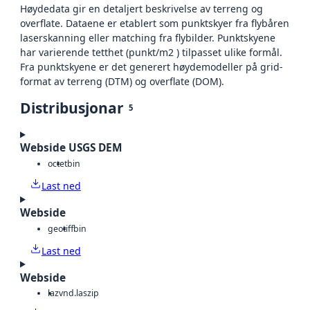
Høydedata gir en detaljert beskrivelse av terreng og
overflate. Dataene er etablert som punktskyer fra flybåren
laserskanning eller matching fra flybilder. Punktskyene
har varierende tetthet (punkt/m2 ) tilpasset ulike formål.
Fra punktskyene er det generert høydemodeller på grid-
format av terreng (DTM) og overflate (DOM).
Distribusjonar
5
Webside USGS DEM
octet
bin
Last ned
Webside
geotiff
bin
Last ned
Webside
laz
vnd.laszip