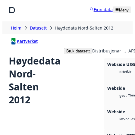
Hopp til hovudinnhald
Finn data
Meny
Heim
Datasett
Høydedata Nord-Salten 2012
Kartverket
Distribusjonar
API
Bruk datasett
5
Høydedata
Webside US
Nord-
bin
octet
Salten
Webside
bin
2012
geotiff
Webside
vnd.las
laz