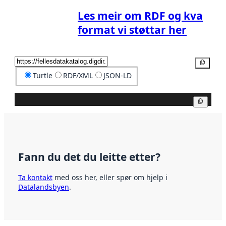
Les meir om RDF og kva
format vi støttar her
Kopier
Turtle
RDF/XML
JSON-LD
Kopier
Fann du det du leitte etter?
Ta kontakt
med oss her, eller spør om hjelp i
Datalandsbyen
.