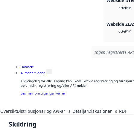
Webside DTE
bin
octet
Webside ZLA
bin
octet
Ingen registrerte API
Datasett
Allmenn tilgang
Tilgjengeleg for alle. Tilgang kan likevel krevje registrering og førespu
be om slik registrering og/eller API-nøklar.
Les meir om tilgangsnivå her
Oversikt
Distribusjonar og API-ar
Detaljar
Diskusjonar
RDF
5
0
Skildring