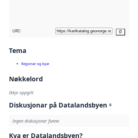
Les meir om
metadatakvalitet
her
URI:
Kopier
Tema
Regionar og byar
Nøkkelord
Ikkje oppgitt
Diskusjonar på Datalandsbyen
0
Ingen diskusjonar funne
Kva er Datalandsbyen?