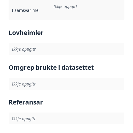
Ikkje oppgitt
I samsvar med
:
Referanse til ei implementeringsregel eller an
Lovheimler
Ikkje oppgitt
Omgrep brukte i datasettet
Ikkje oppgitt
Referansar
Ikkje oppgitt