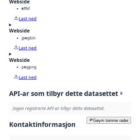
Webside
tiff
tif
Last ned
Webside
jpeg
bin
Last ned
Webside
png
png
Last ned
API-ar som tilbyr dette datasettet
0
Ingen registrerte API-ar tilbyr dette datasettet.
Gøym tomme rader
Kontaktinformasjon