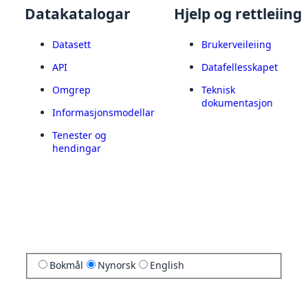
Datakatalogar
Hjelp og rettleiing
Datasett
Brukerveileiing
API
Datafellesskapet
Omgrep
Teknisk
dokumentasjon
Informasjonsmodellar
Tenester og
hendingar
Bokmål
Nynorsk
English