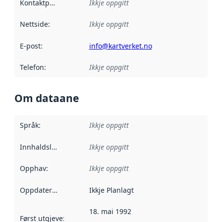
Kontaktpunkt
:
Ikkje oppgitt
Nettside
:
Ikkje oppgitt
E-post
:
info@kartverket.no
Telefon
:
Ikkje oppgitt
Om dataane
Språk
:
Ikkje oppgitt
Innhaldsleverandørar
Ikkje oppgitt
:
Opphav
:
Ikkje oppgitt
Oppdateringsfrekvens
Ikkje Planlagt
:
18. mai 1992
Først utgjeve
:
Denne datoen seier når dataa i dette datasettet 