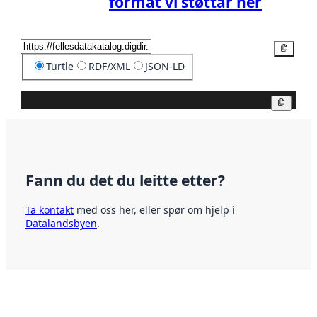
format vi støttar her
Kopier
Turtle
RDF/XML
JSON-LD
Kopier
Fann du det du leitte etter?
Ta kontakt
med oss her, eller spør om hjelp i
Datalandsbyen
.