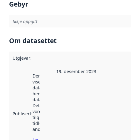
Gebyr
Ikkje oppgitt
Om datasettet
Utgjevar
:
19. desember 2023
Denne datoen
viser når
datasettet vart
henta inn av
data.norge.no.
Det kan ha
vore
Publisert
:
tilgjengeleg
tidlegare
andre stader.
Les meir om