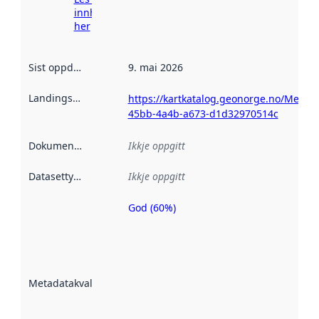
innhenting
her
Sist oppdatert
:
9. mai 2026
Landingsside
:
https://kartkatalog.geonorge.no/Metad
45bb-4a4b-a673-d1d32970514c
Dokumentasjon
:
Ikkje oppgitt
Datasettype
:
Ikkje oppgitt
God (60%)
Metadatakvalitet
er ein indikator
på kor godt
datasettene er
beskrive ved
Metadatakvalitet
:
hjelp av
metadata.