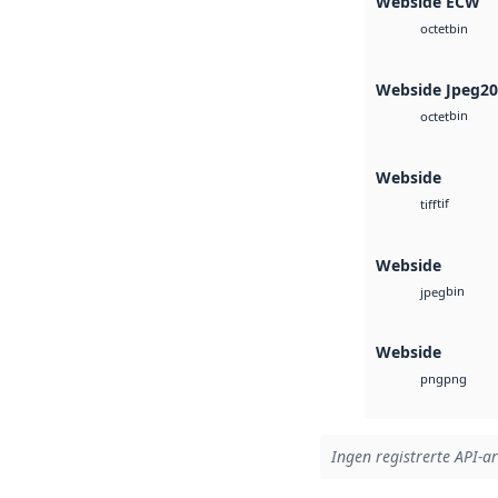
Webside ECW
bin
octet
Webside Jpeg2
bin
octet
Webside
tif
tiff
Webside
bin
jpeg
Webside
png
png
Ingen registrerte API-ar