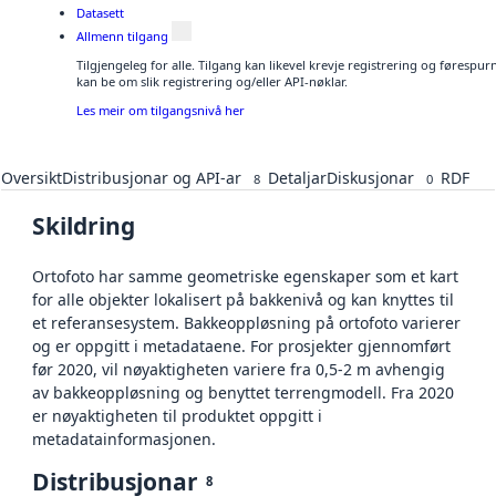
Datasett
Allmenn tilgang
Tilgjengeleg for alle. Tilgang kan likevel krevje registrering og førespu
kan be om slik registrering og/eller API-nøklar.
Les meir om tilgangsnivå her
Oversikt
Distribusjonar og API-ar
Detaljar
Diskusjonar
RDF
8
0
Skildring
Ortofoto har samme geometriske egenskaper som et kart
for alle objekter lokalisert på bakkenivå og kan knyttes til
et referansesystem. Bakkeoppløsning på ortofoto varierer
og er oppgitt i metadataene. For prosjekter gjennomført
før 2020, vil nøyaktigheten variere fra 0,5-2 m avhengig
av bakkeoppløsning og benyttet terrengmodell. Fra 2020
er nøyaktigheten til produktet oppgitt i
metadatainformasjonen.
Distribusjonar
8