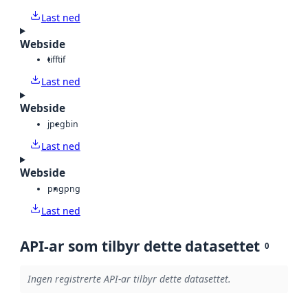
Last ned
Webside
tiff
tif
Last ned
Webside
jpeg
bin
Last ned
Webside
png
png
Last ned
API-ar som tilbyr dette datasettet
0
Ingen registrerte API-ar tilbyr dette datasettet.