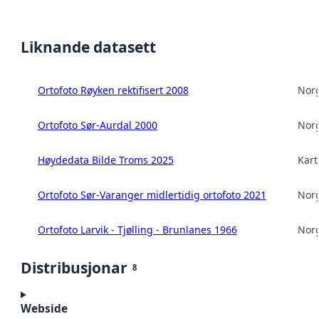
Liknande datasett
Ortofoto Røyken rektifisert 2008
Norg
Ortofoto Sør-Aurdal 2000
Norg
Høydedata Bilde Troms 2025
Kart
Ortofoto Sør-Varanger midlertidig ortofoto 2021
Norg
Ortofoto Larvik - Tjølling - Brunlanes 1966
Norg
Distribusjonar
8
Webside