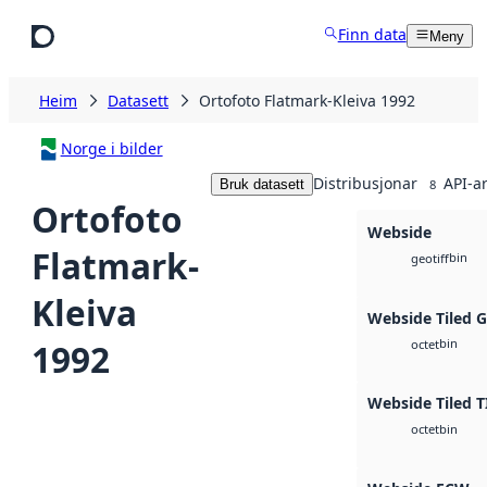
Hopp til hovudinnhald
Finn data
Meny
Heim
Datasett
Ortofoto Flatmark-Kleiva 1992
Norge i bilder
Distribusjonar
API-a
Bruk datasett
8
Ortofoto
Webside
Flatmark-
bin
geotiff
Kleiva
Webside Tiled 
bin
1992
octet
Webside Tiled T
bin
octet