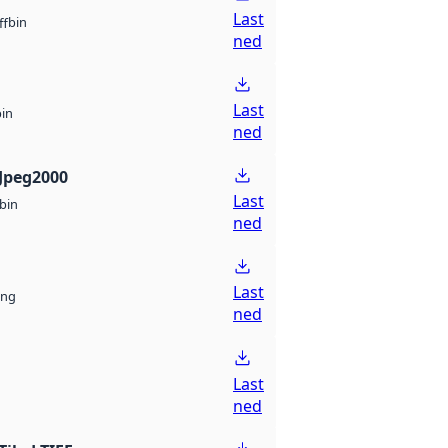
Last
bin
ff
ned
Last
bin
ned
Jpeg2000
Last
bin
ned
Last
ng
ned
Last
ned