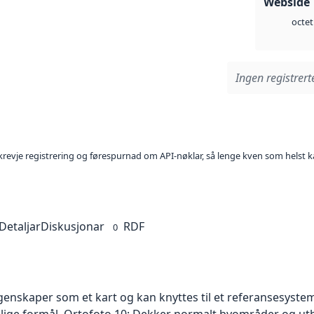
Webside 
octet
Ingen registrerte
l krevje registrering og førespurnad om API-nøklar, så lenge kven som helst ka
Detaljar
Diskusjonar
RDF
0
skaper som et kart og kan knyttes til et referansesystem. 
ellige formål. Ortofoto 10: Dekker normalt byområder og 