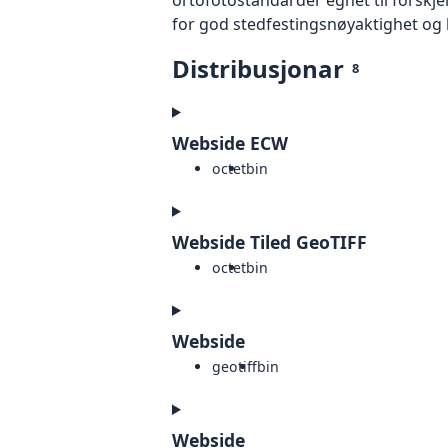
for god stedfestingsnøyaktighet og 
Distribusjonar
8
Webside ECW
octet
bin
Webside Tiled GeoTIFF
octet
bin
Webside
geotiff
bin
Webside