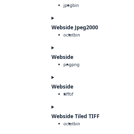
jpeg
bin
Webside Jpeg2000
octet
bin
Webside
png
png
Webside
tiff
tif
Webside Tiled TIFF
octet
bin