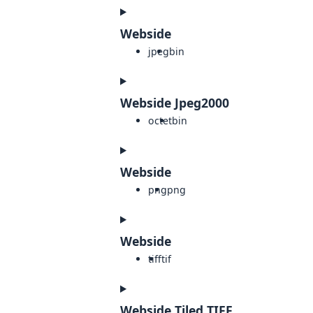
Webside
jpeg
bin
Webside Jpeg2000
octet
bin
Webside
png
png
Webside
tiff
tif
Webside Tiled TIFF