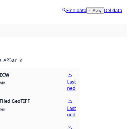
Finn data
Del data
Meny
API-ar
8
0
 ECW
Last
bin
ned
Tiled GeoTIFF
Last
bin
ned