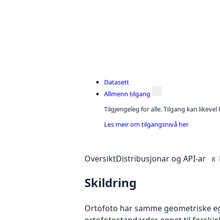
Datasett
Allmenn tilgang
Tilgjengeleg for alle. Tilgang kan likeve
Les meir om tilgangsnivå her
Oversikt
Distribusjonar og API-ar
8
Skildring
Ortofoto har samme geometriske egen
ortofotostandarder egnet til forskj