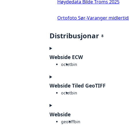
Høydedata Bilde Troms 2025
Ortofoto Sør-Varanger midlertid
Distribusjonar
8
Webside ECW
octet
bin
Webside Tiled GeoTIFF
octet
bin
Webside
geotiff
bin