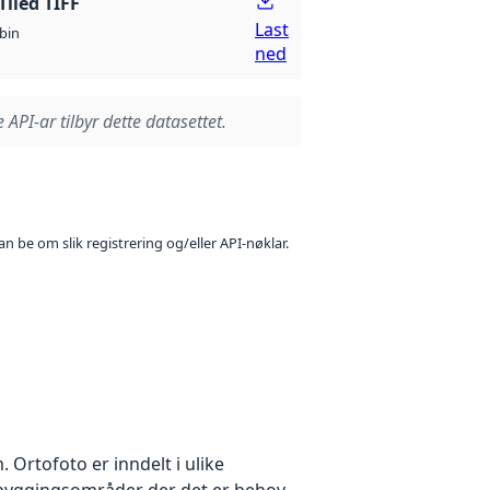
Tiled TIFF
Last
bin
ned
 API-ar tilbyr dette datasettet.
n be om slik registrering og/eller API-nøklar.
Ortofoto er inndelt i ulike
utbyggingsområder der det er behov