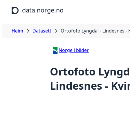
Hopp til hovudinnhald
data.norge.no
Heim
Datasett
Ortofoto Lyngdal - Lindesnes - 
Norge i bilder
Ortofoto Lyngda
Lindesnes - Kvi