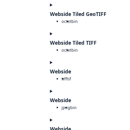
Webside Tiled GeoTIFF
octet
bin
Webside Tiled TIFF
octet
bin
Webside
tiff
tif
Webside
jpeg
bin
Webside