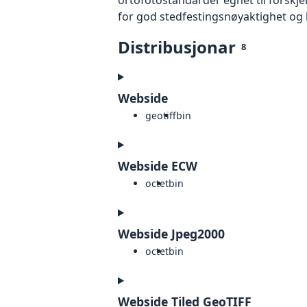
for god stedfestingsnøyaktighet og 
Distribusjonar
8
Webside
geotiff
bin
Webside ECW
octet
bin
Webside Jpeg2000
octet
bin
Webside Tiled GeoTIFF