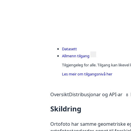
Datasett
Allmenn tilgang
Tilgjengeleg for alle. Tilgang kan likeve
Les meir om tilgangsnivå her
Oversikt
Distribusjonar og API-ar
8
Skildring
Ortofoto har samme geometriske egen
ortofotostandarder egnet til forskj