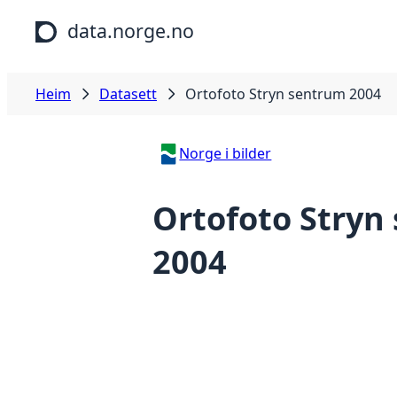
Hopp til hovudinnhald
data.norge.no
Heim
Datasett
Ortofoto Stryn sentrum 2004
Norge i bilder
Ortofoto Stryn
2004