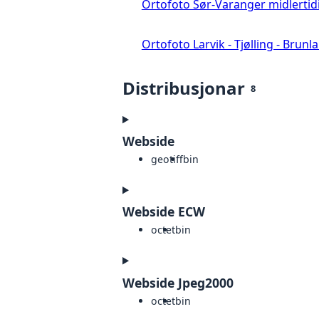
Ortofoto Sør-Varanger midlertid
Ortofoto Larvik - Tjølling - Brunl
Distribusjonar
8
Webside
geotiff
bin
Webside ECW
octet
bin
Webside Jpeg2000
octet
bin