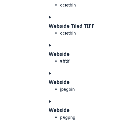
octet
bin
Webside Tiled TIFF
octet
bin
Webside
tiff
tif
Webside
jpeg
bin
Webside
png
png