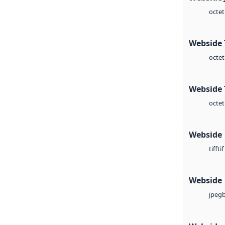
octet
Webside 
octet
Webside 
octet
Webside
tif
tiff
Webside
jpeg