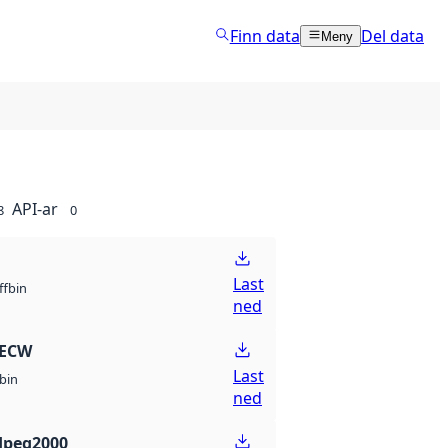
Finn data
Del data
Meny
API-ar
8
0
Last
bin
ff
ned
 ECW
Last
bin
ned
Jpeg2000