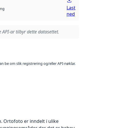
Last
ng
ned
 API-ar tilbyr dette datasettet.
n be om slik registrering og/eller API-nøklar.
Ortofoto er inndelt i ulike
utbyggingsområder der det er behov