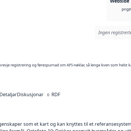
Webside
p
png
Ingen registrerte
l krevje registrering og førespurnad om API-nøklar, så lenge kven som helst ka
Detaljar
Diskusjonar
RDF
0
skaper som et kart og kan knyttes til et referansesystem. 
ellige formål. Ortofoto 10: Dekker normalt byområder og 