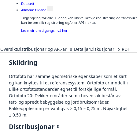
Datasett
Allmenn tilgang
Tilgjengeleg for alle. Tilgang kan likevel krevje registrering og førespu
kan be om slik registrering og/eller API-nøklar.
Les meir om tilgangsnivå her
Oversikt
Distribusjonar og API-ar
Detaljar
Diskusjonar
RDF
8
0
Skildring
Ortofoto har samme geometriske egenskaper som et kart
og kan knyttes til et referansesystem. Ortofoto er inndelt i
ulike ortofotostandarder egnet til forskjellige formål.
Ortofoto 20: Dekker områder som i hovedsak består av
tett- og spredt bebyggelse og jordbruksområder.
Bakkeoppløsning er vanligvis > 0,15 – 0,25 m. Nøyaktighet
± 0.50 m.
Distribusjonar
8