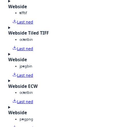
Webside
tiff
tif
Last ned
Webside Tiled TIFF
octet
bin
Last ned
Webside
jpeg
bin
Last ned
Webside ECW
octet
bin
Last ned
Webside
png
png