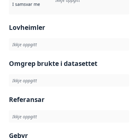
Ikkje oppgitt
I samsvar med
:
Referanse til ei implementeringsregel eller an
Lovheimler
Ikkje oppgitt
Omgrep brukte i datasettet
Ikkje oppgitt
Referansar
Ikkje oppgitt
Gebyr