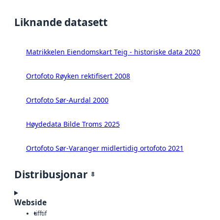
Liknande datasett
Matrikkelen Eiendomskart Teig - historiske data 2020
Ortofoto Røyken rektifisert 2008
Ortofoto Sør-Aurdal 2000
Høydedata Bilde Troms 2025
Ortofoto Sør-Varanger midlertidig ortofoto 2021
Distribusjonar
8
Webside
tiff
tif