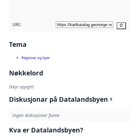
metadatakvalitet
her
URI:
Kopier
Tema
Regionar og byar
Nøkkelord
Ikkje oppgitt
Diskusjonar på Datalandsbyen
0
Ingen diskusjonar funne
Kva er Datalandsbyen?