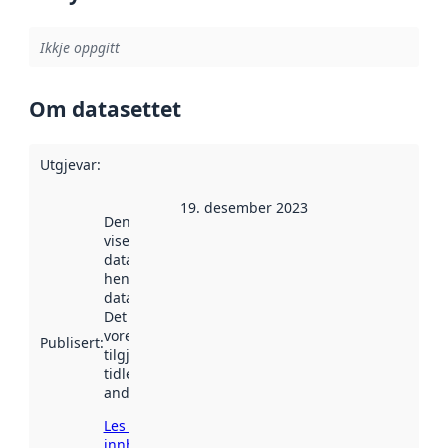
Ikkje oppgitt
Om datasettet
Utgjevar
:
19. desember 2023
Denne datoen
viser når
datasettet vart
henta inn av
data.norge.no.
Det kan ha
vore
Publisert
:
tilgjengeleg
tidlegare
andre stader.
Les meir om
innhenting