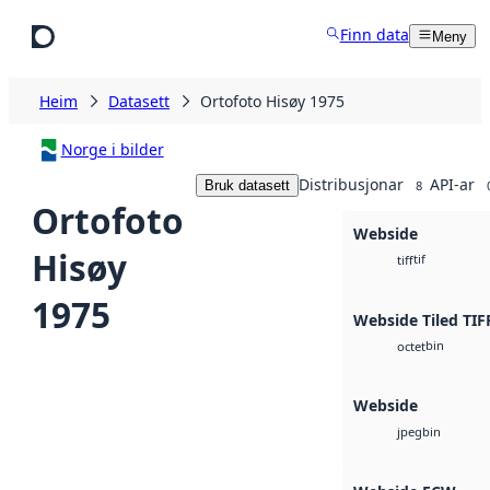
Hopp til hovudinnhald
Finn data
Meny
Heim
Datasett
Ortofoto Hisøy 1975
Norge i bilder
Distribusjonar
API-ar
Bruk datasett
8
Ortofoto
Webside
Hisøy
tif
tiff
1975
Webside Tiled TIF
bin
octet
Webside
bin
jpeg