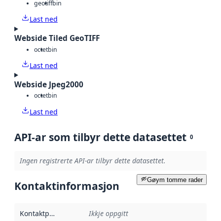
geotiff
bin
Last ned
Webside Tiled GeoTIFF
octet
bin
Last ned
Webside Jpeg2000
octet
bin
Last ned
API-ar som tilbyr dette datasettet
0
Ingen registrerte API-ar tilbyr dette datasettet.
Gøym tomme rader
Kontaktinformasjon
Kontaktpunkt
:
Ikkje oppgitt