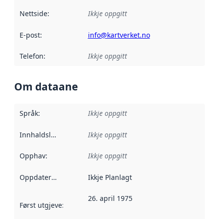
Nettside
:
Ikkje oppgitt
E-post
:
info@kartverket.no
Telefon
:
Ikkje oppgitt
Om dataane
Språk
:
Ikkje oppgitt
Innhaldsleverandørar
Ikkje oppgitt
:
Opphav
:
Ikkje oppgitt
Oppdateringsfrekvens
Ikkje Planlagt
:
26. april 1975
Først utgjeve
:
Denne datoen seier når dataa i dette datasettet 