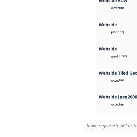
Webside ECW
bin
octet
Webside
png
png
Webside
bin
geotiff
Webside Tiled Ge
bin
octet
Webside Jpeg200
bin
octet
Ingen registrerte API-ar ti