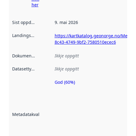
her
Sist oppdatert
:
9. mai 2026
Landingsside
:
https://kartkatalog.geonorge.no/Metad
8c43-4749-9bf2-7580510ecec6
Dokumentasjon
:
Ikkje oppgitt
Datasettype
:
Ikkje oppgitt
God (60%)
Metadatakvalitet
er ein indikator
på kor godt
datasettene er
beskrive ved
Metadatakvalitet
:
hjelp av
metadata.
Les meir om