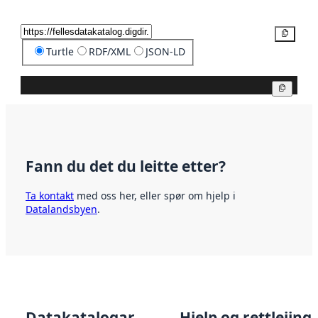
Kopier
Turtle
RDF/XML
JSON-LD
Kopier
Fann du det du leitte etter?
Ta kontakt
med oss her, eller spør om hjelp i
Datalandsbyen
.
Datakatalogar
Hjelp og rettleiing