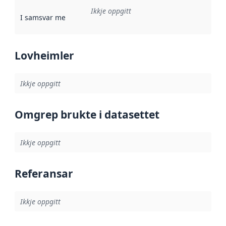
Ikkje oppgitt
I samsvar med
:
Referanse til ei implementeringsregel eller an
Lovheimler
Ikkje oppgitt
Omgrep brukte i datasettet
Ikkje oppgitt
Referansar
Ikkje oppgitt