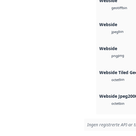
Webside
bin
geotiff
Webside
bin
jpeg
Webside
png
png
Webside Tiled Ge
bin
octet
Webside Jpeg200
bin
octet
Ingen registrerte API-ar t