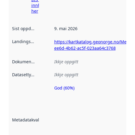
innhenting
her
Sist oppdatert
:
9. mai 2026
Landingsside
:
https://kartkatalog.geonorge.no/Metad
ee6d-4b62-ac5f-023aa64c3768
Dokumentasjon
:
Ikkje oppgitt
Datasettype
:
Ikkje oppgitt
God (60%)
Metadatakvalitet
er ein indikator
på kor godt
datasettene er
beskrive ved
Metadatakvalitet
:
hjelp av
metadata.