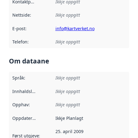
Kontaktpunkt
:
Ikkje oppgitt
Nettside
:
Ikkje oppgitt
E-post
:
info@kartverket.no
Telefon
:
Ikkje oppgitt
Om dataane
Språk
:
Ikkje oppgitt
Innhaldsleverandørar
Ikkje oppgitt
:
Opphav
:
Ikkje oppgitt
Oppdateringsfrekvens
Ikkje Planlagt
:
25. april 2009
Først utgjeve
:
Denne datoen seier når dataa i dette datasettet 