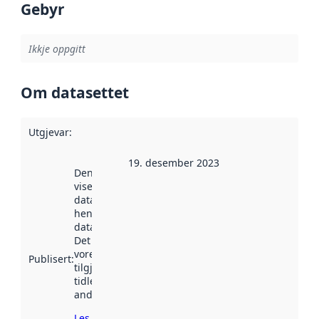
Gebyr
Ikkje oppgitt
Om datasettet
Utgjevar
:
19. desember 2023
Denne datoen
viser når
datasettet vart
henta inn av
data.norge.no.
Det kan ha
vore
Publisert
:
tilgjengeleg
tidlegare
andre stader.
Les meir om