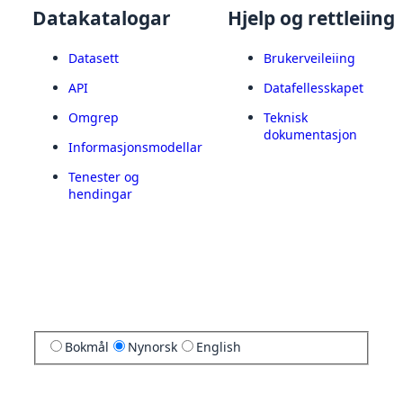
Datakatalogar
Hjelp og rettleiing
Datasett
Brukerveileiing
API
Datafellesskapet
Omgrep
Teknisk
dokumentasjon
Informasjonsmodellar
Tenester og
hendingar
Bokmål
Nynorsk
English