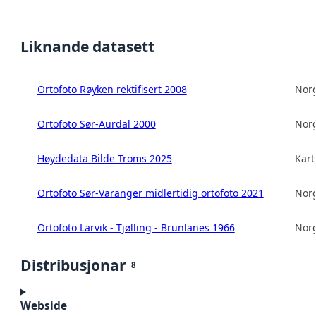
Liknande datasett
Ortofoto Røyken rektifisert 2008
Norg
Ortofoto Sør-Aurdal 2000
Norg
Høydedata Bilde Troms 2025
Kart
Ortofoto Sør-Varanger midlertidig ortofoto 2021
Norg
Ortofoto Larvik - Tjølling - Brunlanes 1966
Norg
Distribusjonar
8
Webside