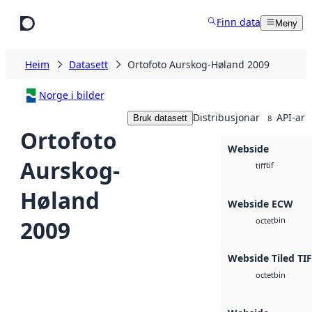
Hopp til hovudinnhald
Finn data
Meny
Heim
Datasett
Ortofoto Aurskog-Høland 2009
Norge i bilder
Distribusjonar
API-ar
Bruk datasett
8
Ortofoto
Webside
Aurskog-
tif
tiff
Høland
Webside ECW
bin
2009
octet
Webside Tiled TI
bin
octet