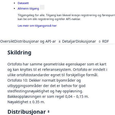
Datasett
Allmenn tilgang
Tilgjengeleg for alle. Tilgang kan likevel krevje registrering og førespu
kan be om slik registrering og/eller API-nøklar.
Les meir om tilgangsnivå her
Oversikt
Distribusjonar og API-ar
Detaljar
Diskusjonar
RDF
8
0
Skildring
Ortofoto har samme geometriske egenskaper som et kart
og kan knyttes til et referansesystem. Ortofoto er inndelt i
ulike ortofotostandarder egnet til forskjellige formål.
Ortofoto 10: Dekker normalt byområder og
utbyggingsområder der det er behov for god
stedfestingsnøyaktighet og høy oppløsning.
Bakkeoppløsningen er som regel 0,04 – 0,15 m.
Nøyaktighet ± 0.35 m.
Distribusjonar
8