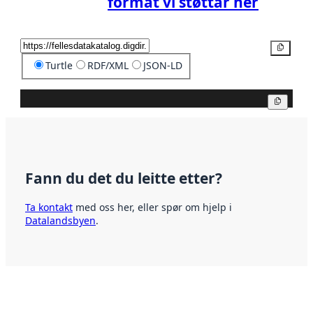
format vi støttar her
Kopier
Turtle
RDF/XML
JSON-LD
Kopier
Fann du det du leitte etter?
Ta kontakt
med oss her, eller spør om hjelp i
Datalandsbyen
.