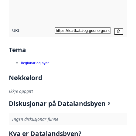
Les meir om
metadatakvalitet
her
URI:
Kopier
Tema
Regionar og byar
Nøkkelord
Ikkje oppgitt
Diskusjonar på Datalandsbyen
0
Ingen diskusjonar funne
Kva er Datalandsbyen?