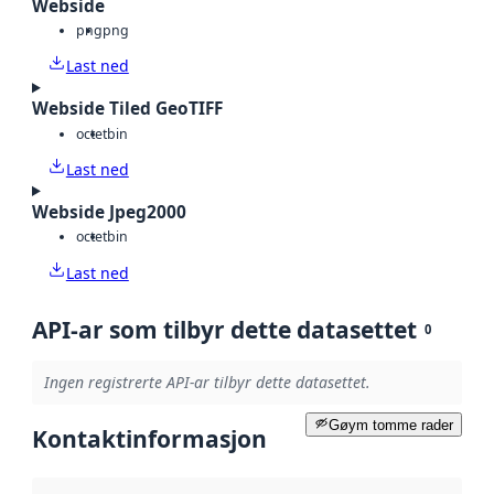
Webside
png
png
Last ned
Webside Tiled GeoTIFF
octet
bin
Last ned
Webside Jpeg2000
octet
bin
Last ned
API-ar som tilbyr dette datasettet
0
Ingen registrerte API-ar tilbyr dette datasettet.
Gøym tomme rader
Kontaktinformasjon