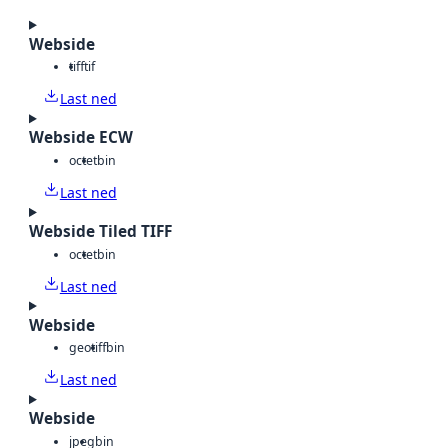
Webside
tiff
tif
Last ned
Webside ECW
octet
bin
Last ned
Webside Tiled TIFF
octet
bin
Last ned
Webside
geotiff
bin
Last ned
Webside
jpeg
bin