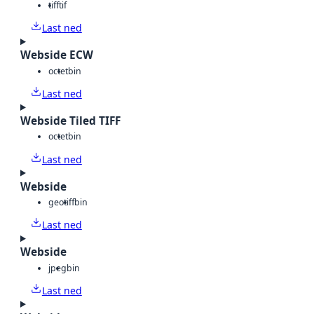
tiff
tif
Last ned
Webside ECW
octet
bin
Last ned
Webside Tiled TIFF
octet
bin
Last ned
Webside
geotiff
bin
Last ned
Webside
jpeg
bin
Last ned