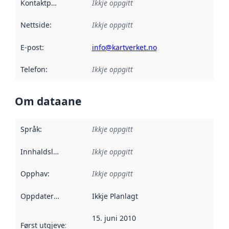
Kontaktpunkt
:
Ikkje oppgitt
Nettside
:
Ikkje oppgitt
E-post
:
info@kartverket.no
Telefon
:
Ikkje oppgitt
Om dataane
Språk
:
Ikkje oppgitt
Innhaldsleverandørar
Ikkje oppgitt
:
Opphav
:
Ikkje oppgitt
Oppdateringsfrekvens
Ikkje Planlagt
:
15. juni 2010
Først utgjeve
:
Denne datoen seier når dataa i dette datasettet 