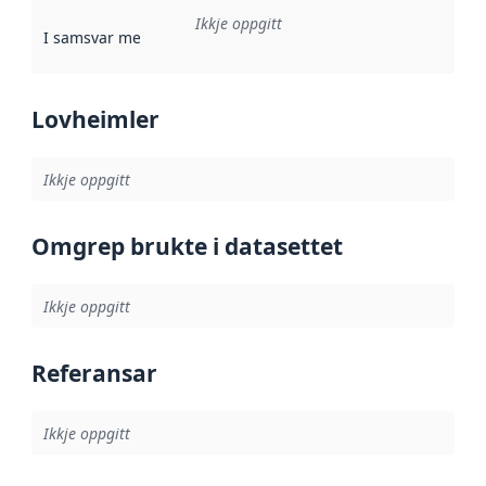
Ikkje oppgitt
I samsvar med
:
Referanse til ei implementeringsregel eller an
Lovheimler
Ikkje oppgitt
Omgrep brukte i datasettet
Ikkje oppgitt
Referansar
Ikkje oppgitt