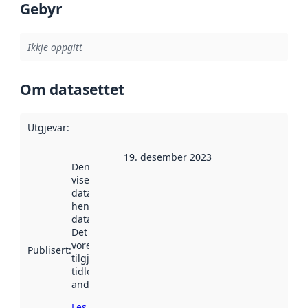
Gebyr
Ikkje oppgitt
Om datasettet
Utgjevar
:
19. desember 2023
Denne datoen
viser når
datasettet vart
henta inn av
data.norge.no.
Det kan ha
vore
Publisert
:
tilgjengeleg
tidlegare
andre stader.
Les meir om