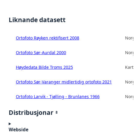
Liknande datasett
Ortofoto Røyken rektifisert 2008
Norg
Ortofoto Sør-Aurdal 2000
Norg
Høydedata Bilde Troms 2025
Kart
Ortofoto Sør-Varanger midlertidig ortofoto 2021
Norg
Ortofoto Larvik - Tjølling - Brunlanes 1966
Norg
Distribusjonar
8
Webside