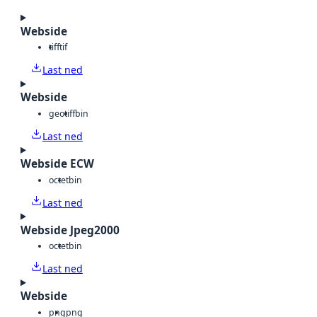
Webside
tiff
tif
Last ned
Webside
geotiff
bin
Last ned
Webside ECW
octet
bin
Last ned
Webside Jpeg2000
octet
bin
Last ned
Webside
png
png