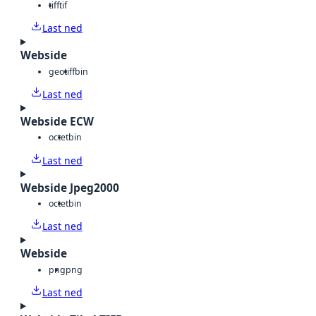
tiff
tif
Last ned
Webside
geotiff
bin
Last ned
Webside ECW
octet
bin
Last ned
Webside Jpeg2000
octet
bin
Last ned
Webside
png
png
Last ned