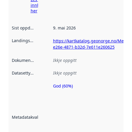
innhenting
her
Sist oppdatert
:
9. mai 2026
Landingsside
:
https://kartkatalog.geonorge.no/Metad
e26e-4871-b32d-7e611e260625
Dokumentasjon
:
Ikkje oppgitt
Datasettype
:
Ikkje oppgitt
God (60%)
Metadatakvalitet
er ein indikator
på kor godt
datasettene er
beskrive ved
Metadatakvalitet
:
hjelp av
metadata.