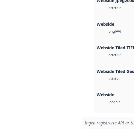
Webside Jpeg200
bin
octet
Webside
png
png
Webside Tiled TIF
bin
octet
Webside Tiled Ge
bin
octet
Webside
bin
jpeg
Ingen registrerte API-ar ti