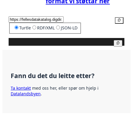
format vi støttar her
Kopier
Turtle
RDF/XML
JSON-LD
Kopier
Fann du det du leitte etter?
Ta kontakt
med oss her, eller spør om hjelp i
Datalandsbyen
.