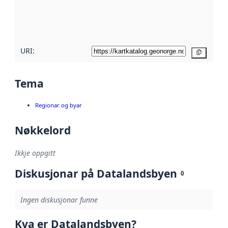
Les meir om
metadatakvalitet
her
URI:
Kopier
Tema
Regionar og byar
Nøkkelord
Ikkje oppgitt
Diskusjonar på Datalandsbyen
0
Ingen diskusjonar funne
Kva er Datalandsbyen?