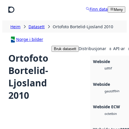
Hopp til hovudinnhald
Finn data
Meny
Heim
Datasett
Ortofoto Bortelid-Ljosland 2010
Norge i bilder
Distribusjonar
API-ar
Bruk datasett
8
Ortofoto
Webside
Bortelid-
tif
tiff
Ljosland
Webside
bin
2010
geotiff
Webside ECW
bin
octet