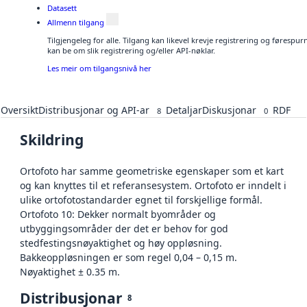
Datasett
Allmenn tilgang
Tilgjengeleg for alle. Tilgang kan likevel krevje registrering og førespu
kan be om slik registrering og/eller API-nøklar.
Les meir om tilgangsnivå her
Oversikt
Distribusjonar og API-ar
Detaljar
Diskusjonar
RDF
8
0
Skildring
Ortofoto har samme geometriske egenskaper som et kart
og kan knyttes til et referansesystem. Ortofoto er inndelt i
ulike ortofotostandarder egnet til forskjellige formål.
Ortofoto 10: Dekker normalt byområder og
utbyggingsområder der det er behov for god
stedfestingsnøyaktighet og høy oppløsning.
Bakkeoppløsningen er som regel 0,04 – 0,15 m.
Nøyaktighet ± 0.35 m.
Distribusjonar
8