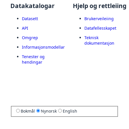
Datakatalogar
Hjelp og rettleiing
Datasett
Brukerveileiing
API
Datafellesskapet
Omgrep
Teknisk
dokumentasjon
Informasjonsmodellar
Tenester og
hendingar
Bokmål
Nynorsk
English