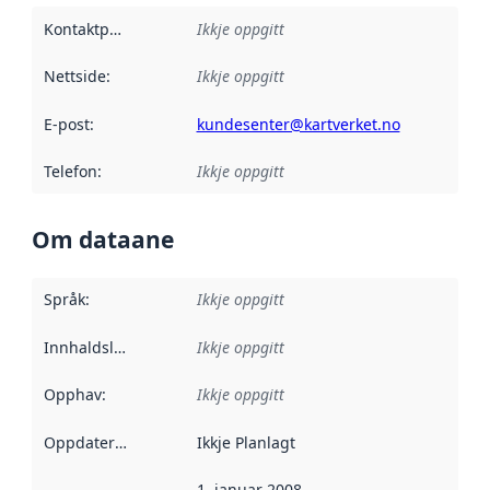
Kontaktpunkt
:
Ikkje oppgitt
Nettside
:
Ikkje oppgitt
E-post
:
kundesenter@kartverket.no
Telefon
:
Ikkje oppgitt
Om dataane
Språk
:
Ikkje oppgitt
Innhaldsleverandørar
Ikkje oppgitt
:
Opphav
:
Ikkje oppgitt
Oppdateringsfrekvens
Ikkje Planlagt
:
1. januar 2008