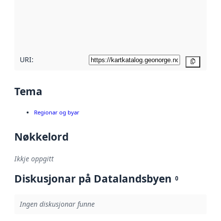
Les meir om
metadatakvalitet
her
URI:
Kopier
Tema
Regionar og byar
Nøkkelord
Ikkje oppgitt
Diskusjonar på Datalandsbyen
0
Ingen diskusjonar funne