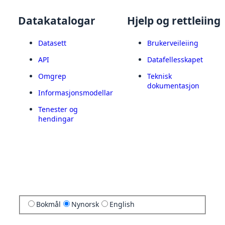
Datakatalogar
Hjelp og rettleiing
Datasett
Brukerveileiing
API
Datafellesskapet
Omgrep
Teknisk
dokumentasjon
Informasjonsmodellar
Tenester og
hendingar
Bokmål
Nynorsk
English