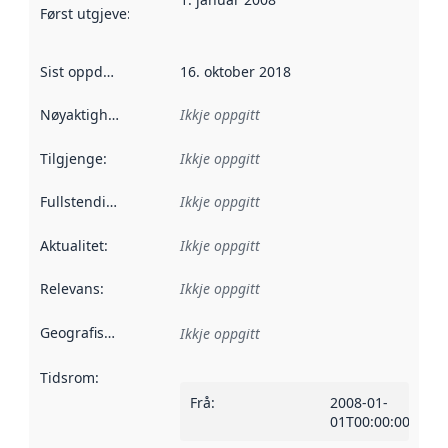
Først utgjeve
:
Denne datoen seier når dataa i dette datasettet 
Sist oppdatert
:
16. oktober 2018
Nøyaktigheit
:
Ikkje oppgitt
Tilgjenge
:
Ikkje oppgitt
Fullstendigheit
:
Ikkje oppgitt
Aktualitet
:
Ikkje oppgitt
Relevans
:
Ikkje oppgitt
Geografisk område
:
Ikkje oppgitt
Tidsrom
:
Frå
:
2008-01-
01T00:00:00Z