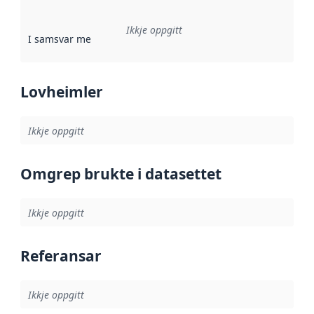
Ikkje oppgitt
I samsvar med
:
Referanse til ei implementeringsregel eller an
Lovheimler
Ikkje oppgitt
Omgrep brukte i datasettet
Ikkje oppgitt
Referansar
Ikkje oppgitt