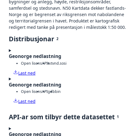
bygninger og anlegg, høyde, restriksjonsområder,
samferdsel og stedsnavn. N50 Kartdata dekker fastlands-
Norge og er begrenset av riksgrensen mot nabolandene
og territorialgrensen i havet. Produktet er kartografisk
redigert med tanke på presentasjon i målestokk 1:50 000.
Distribusjonar
2
Geonorge nedlastning
Open lisens
API
txt
vnd.sosi
Last ned
Geonorge nedlastning
Open lisens
API
gdb
bin
Last ned
API-ar som tilbyr dette datasettet
1
Geonorge nedlastning