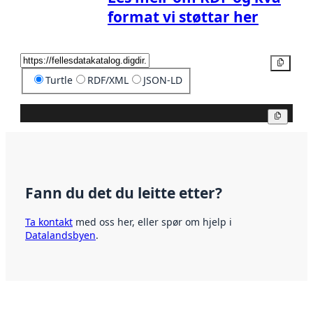
format vi støttar her
Kopier
Turtle
RDF/XML
JSON-LD
Kopier
Fann du det du leitte etter?
Ta kontakt
med oss her, eller spør om hjelp i
Datalandsbyen
.