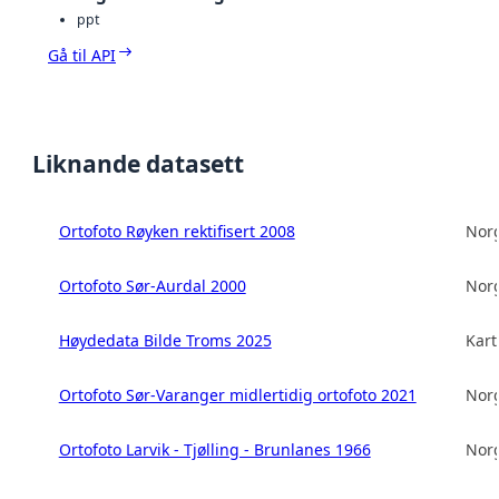
ppt
Gå til API
Liknande datasett
Ortofoto Røyken rektifisert 2008
Norg
Ortofoto Sør-Aurdal 2000
Norg
Høydedata Bilde Troms 2025
Kart
Ortofoto Sør-Varanger midlertidig ortofoto 2021
Norg
Ortofoto Larvik - Tjølling - Brunlanes 1966
Norg