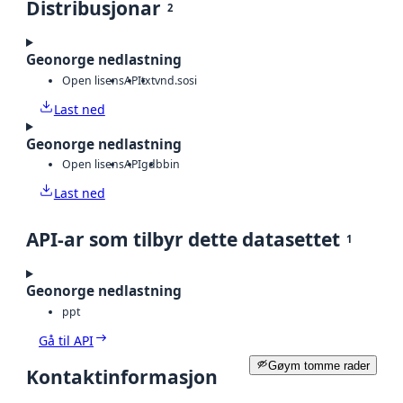
Distribusjonar
2
Geonorge nedlastning
Open lisens
API
txt
vnd.sosi
Last ned
Geonorge nedlastning
Open lisens
API
gdb
bin
Last ned
API-ar som tilbyr dette datasettet
1
Geonorge nedlastning
ppt
Gå til API
Gøym tomme rader
Kontaktinformasjon