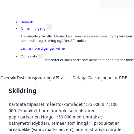
Datasett
Allmenn tilgang
Tilgjengeleg for alle. Tilgang kan likevel krevje registrering og førespu
be om slik registrering og/eller API-nøklar.
Les meir om tilgangsnivå her
Opne data
Datasettet er klassifisert som allmenn tilgang og har mins
Oversikt
Distribusjonar og API-ar
Detaljar
Diskusjonar
RDF
3
0
Skildring
Kartdata tilpasset målestokkområdet 1:25 000 til 1:100
000. Produktet har et innhold som tilsvarer
papirkartserien Norge 1:50 000 med unntak av
bathymetri (dybder). Temaer som inngår i produktet er
arealdekke (vann, markslag, etc), administrative områder,