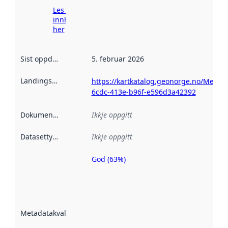
Les meir om
innhenting
her
Sist oppdatert
:
5. februar 2026
Landingsside
:
https://kartkatalog.geonorge.no/Metad
6cdc-413e-b96f-e596d3a42392
Dokumentasjon
:
Ikkje oppgitt
Datasettype
:
Ikkje oppgitt
God (63%)
Metadatakvalitet
er ein indikator
på kor godt
datasettene er
beskrive ved
Metadatakvalitet
:
hjelp av
metadata.