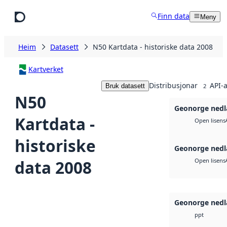
Hopp til hovudinnhald
Finn data
Meny
Heim
Datasett
N50 Kartdata - historiske data 2008
Kartverket
Distribusjonar
API-a
Bruk datasett
2
N50
Geonorge nedl
Kartdata -
Open lisens
historiske
Geonorge nedl
data 2008
Open lisens
Geonorge nedl
ppt