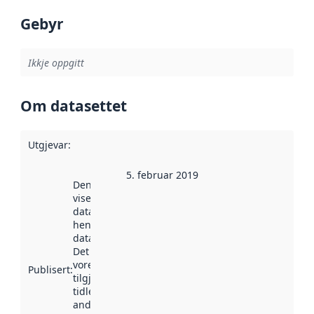
Gebyr
Ikkje oppgitt
Om datasettet
Utgjevar
:
5. februar 2019
Denne datoen
viser når
datasettet vart
henta inn av
data.norge.no.
Det kan ha
vore
Publisert
:
tilgjengeleg
tidlegare
andre stader.