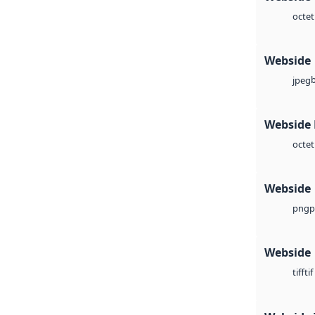
octet
Webside
jpeg
Webside
octet
Webside
p
png
Webside
tif
tiff