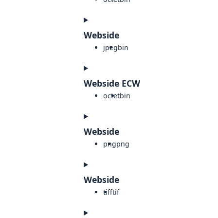
Webside
jpeg
bin
Webside ECW
octet
bin
Webside
png
png
Webside
tiff
tif