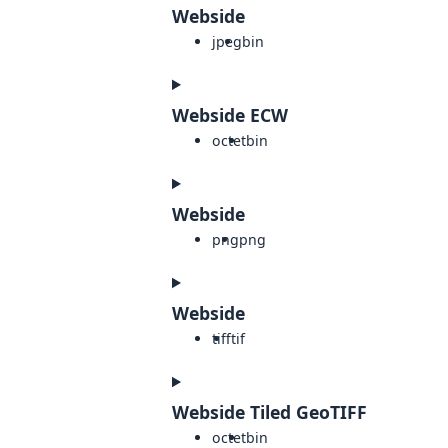
Webside
jpeg
bin
Webside ECW
octet
bin
Webside
png
png
Webside
tiff
tif
Webside Tiled GeoTIFF
octet
bin