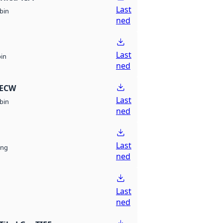
Last
bin
ned
Last
bin
ned
 ECW
Last
bin
ned
Last
ng
ned
Last
ned