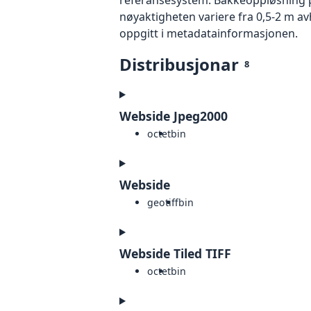
nøyaktigheten variere fra 0,5-2 m a
oppgitt i metadatainformasjonen.
Distribusjonar
8
Webside Jpeg2000
octet
bin
Webside
geotiff
bin
Webside Tiled TIFF
octet
bin