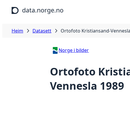
Hopp til hovudinnhald
data.norge.no
Heim
Datasett
Ortofoto Kristiansand-Vennesl
Norge i bilder
Ortofoto Krist
Vennesla 1989