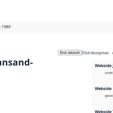
a 1989
Distribusjonar
Bruk datasett
iansand-
Webside 
octet
Webside
geoti
Webside 