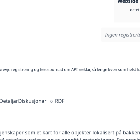
Webside 
octet
Ingen registrerte
l krevje registrering og førespurnad om API-nøklar, så lenge kven som helst ka
Detaljar
Diskusjonar
RDF
0
skaper som et kart for alle objekter lokalisert på bakkeniv
 ortofoto varierer og er oppgitt i metadataene. For prosje