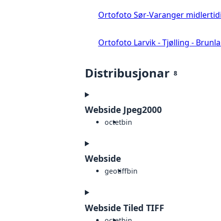
Ortofoto Sør-Varanger midlertid
Ortofoto Larvik - Tjølling - Brunl
Distribusjonar
8
Webside Jpeg2000
octet
bin
Webside
geotiff
bin
Webside Tiled TIFF
octet
bin