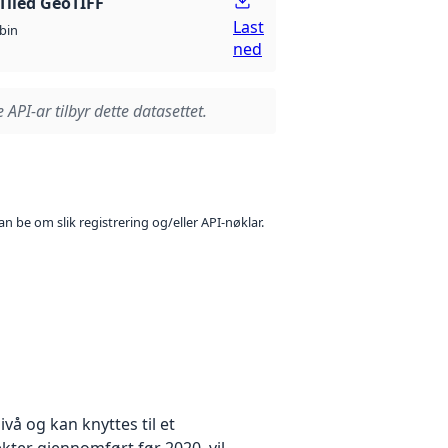
Tiled GeoTIFF
Last
bin
ned
 API-ar tilbyr dette datasettet.
n be om slik registrering og/eller API-nøklar.
å og kan knyttes til et
kter gjennomført før 2020, vil