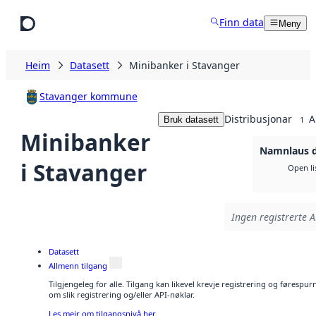
Hopp til hovudinnhald
Finn data
Meny
Heim
Datasett
Minibanker i Stavanger
Stavanger kommune
Distribusjonar
A
Bruk datasett
1
Minibanker
Namnlaus d
i Stavanger
Open li
Ingen registrerte A
Datasett
Allmenn tilgang
Tilgjengeleg for alle. Tilgang kan likevel krevje registrering og føresp
om slik registrering og/eller API-nøklar.
Les meir om tilgangsnivå her