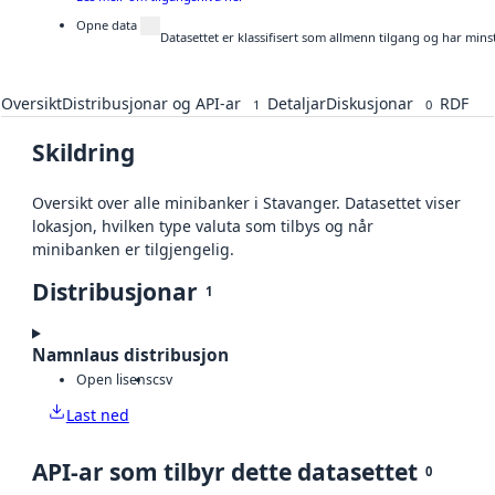
Opne data
Datasettet er klassifisert som allmenn tilgang og har mins
Oversikt
Distribusjonar og API-ar
Detaljar
Diskusjonar
RDF
1
0
Skildring
Oversikt over alle minibanker i Stavanger. Datasettet viser
lokasjon, hvilken type valuta som tilbys og når
minibanken er tilgjengelig.
Distribusjonar
1
Namnlaus distribusjon
Open lisens
csv
Last ned
API-ar som tilbyr dette datasettet
0