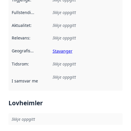
Fullstendigheit
:
Ikkje oppgitt
Aktualitet
:
Ikkje oppgitt
Relevans
:
Ikkje oppgitt
Geografisk område
:
Stavanger
Tidsrom
:
Ikkje oppgitt
Ikkje oppgitt
I samsvar med
:
Referanse til ei implementeringsregel eller an
Lovheimler
Ikkje oppgitt