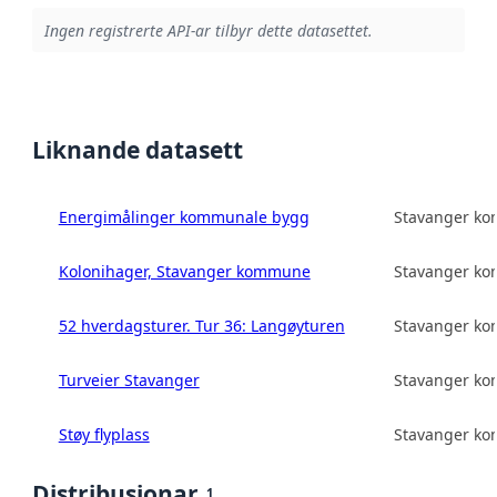
Ingen registrerte API-ar tilbyr dette datasettet.
Liknande datasett
Energimålinger kommunale bygg
Stavanger k
Kolonihager, Stavanger kommune
Stavanger k
52 hverdagsturer. Tur 36: Langøyturen
Stavanger k
Turveier Stavanger
Stavanger k
Støy flyplass
Stavanger k
Distribusjonar
1