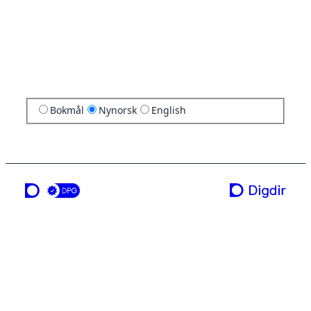
Bokmål
Nynorsk
English
ei teneste frå