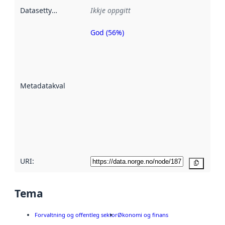
Datasettype
:
Ikkje oppgitt
God (56%)
Metadatakvalitet
er ein indikator
på kor godt
datasettene er
beskrive ved
Metadatakvalitet
:
hjelp av
metadata.
Les meir om
metadatakvalitet
her
URI:
Kopier
Tema
Forvaltning og offentleg sektor
Økonomi og finans