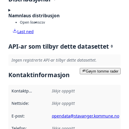
Namnlaus distribusjon
Open lisens
csv
Last ned
API-ar som tilbyr dette datasettet
0
Ingen registrerte API-ar tilbyr dette datasettet.
Gøym tomme rader
Kontaktinformasjon
Kontaktpunkt
:
Ikkje oppgitt
Nettside
:
Ikkje oppgitt
E-post
:
opendata@stavanger.kommune.no
Telefon
:
Ikkje oppgitt