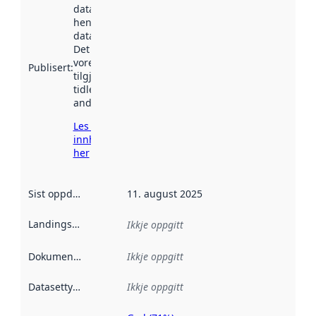
datasettet vart
henta inn av
data.norge.no.
Det kan ha
vore
Publisert
:
tilgjengeleg
tidlegare
andre stader.
Les meir om
innhenting
her
Sist oppdatert
:
11. august 2025
Landingsside
:
Ikkje oppgitt
Dokumentasjon
:
Ikkje oppgitt
Datasettype
:
Ikkje oppgitt