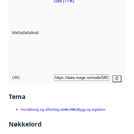
God (71%)
Metadatakvalitet
er ein indikator
på kor godt
datasettene er
beskrive ved
Metadatakvalitet
:
hjelp av
metadata.
Les meir om
metadatakvalitet
her
URI:
Kopier
Tema
Forvaltning og offentleg sektor
REGI
Bygg og eigedom
Nøkkelord