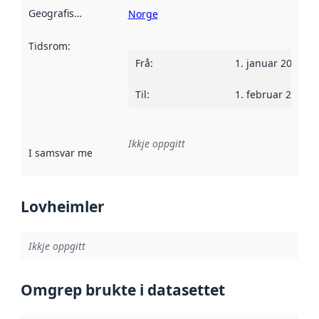
Geografisk område
:
Norge
Tidsrom
:
Frå
:
1. januar 2002
Til
:
1. februar 2012
Ikkje oppgitt
I samsvar med
:
Referanse til ei implementeringsregel eller an
Lovheimler
Ikkje oppgitt
Omgrep brukte i datasettet