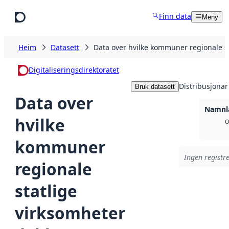
Hopp til hovudinnhald
Finn data
Meny
Heim
Datasett
Data over hvilke kommuner regionale s
Digitaliseringsdirektoratet
Distribusjonar
Bruk datasett
Data over
Namnla
hvilke
O
kommuner
Ingen registre
regionale
statlige
virksomheter