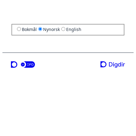
Bokmål
Nynorsk
English
ei teneste frå