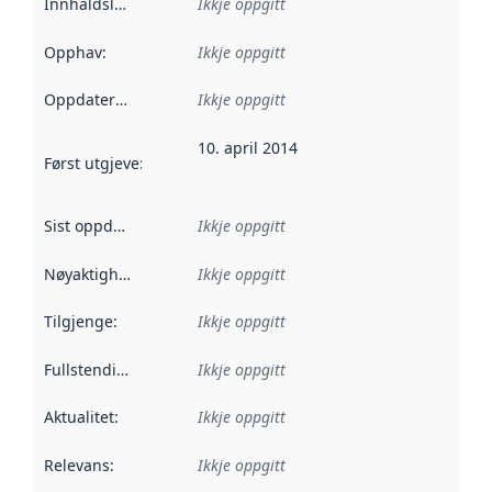
Innhaldsleverandørar
Ikkje oppgitt
:
Opphav
:
Ikkje oppgitt
Oppdateringsfrekvens
Ikkje oppgitt
:
10. april 2014
Først utgjeve
:
Denne datoen seier når dataa i dette datasettet 
Sist oppdatert
:
Ikkje oppgitt
Nøyaktigheit
:
Ikkje oppgitt
Tilgjenge
:
Ikkje oppgitt
Fullstendigheit
:
Ikkje oppgitt
Aktualitet
:
Ikkje oppgitt
Relevans
:
Ikkje oppgitt