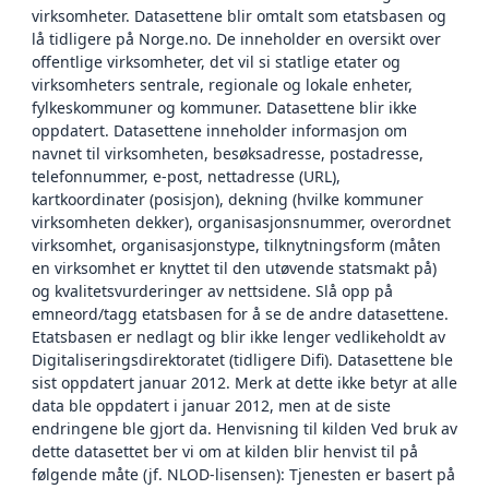
virksomheter. Datasettene blir omtalt som etatsbasen og
lå tidligere på Norge.no. De inneholder en oversikt over
offentlige virksomheter, det vil si statlige etater og
virksomheters sentrale, regionale og lokale enheter,
fylkeskommuner og kommuner. Datasettene blir ikke
oppdatert. Datasettene inneholder informasjon om
navnet til virksomheten, besøksadresse, postadresse,
telefonnummer, e-post, nettadresse (URL),
kartkoordinater (posisjon), dekning (hvilke kommuner
virksomheten dekker), organisasjonsnummer, overordnet
virksomhet, organisasjonstype, tilknytningsform (måten
en virksomhet er knyttet til den utøvende statsmakt på)
og kvalitetsvurderinger av nettsidene. Slå opp på
emneord/tagg etatsbasen for å se de andre datasettene.
Etatsbasen er nedlagt og blir ikke lenger vedlikeholdt av
Digitaliseringsdirektoratet (tidligere Difi). Datasettene ble
sist oppdatert januar 2012. Merk at dette ikke betyr at alle
data ble oppdatert i januar 2012, men at de siste
endringene ble gjort da. Henvisning til kilden Ved bruk av
dette datasettet ber vi om at kilden blir henvist til på
følgende måte (jf. NLOD-lisensen): Tjenesten er basert på