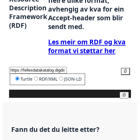
fleire ulike format,
Description
avhengig av kva for ein
Framework
Accept-header som blir
(RDF)
sendt med.
Les meir om RDF og kva
format vi støttar her
Kopier
Turtle
RDF/XML
JSON-LD
Kopier
Fann du det du leitte etter?