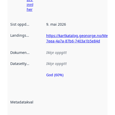
innhenting
her
Sist oppdatert
:
9. mai 2026
Landingsside
:
https://kartkatalog.geonorge.no/Metad
7eea-4a7a-87b6-7403a1b5e84d
Dokumentasjon
:
Ikkje oppgitt
Datasettype
:
Ikkje oppgitt
God (60%)
Metadatakvalitet
er ein indikator
på kor godt
datasettene er
beskrive ved
Metadatakvalitet
:
hjelp av
metadata.