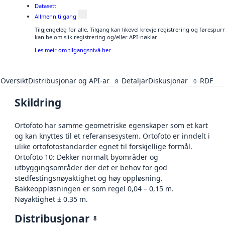
Datasett
Allmenn tilgang
Tilgjengeleg for alle. Tilgang kan likevel krevje registrering og førespu
kan be om slik registrering og/eller API-nøklar.
Les meir om tilgangsnivå her
Oversikt
Distribusjonar og API-ar
Detaljar
Diskusjonar
RDF
8
0
Skildring
Ortofoto har samme geometriske egenskaper som et kart
og kan knyttes til et referansesystem. Ortofoto er inndelt i
ulike ortofotostandarder egnet til forskjellige formål.
Ortofoto 10: Dekker normalt byområder og
utbyggingsområder der det er behov for god
stedfestingsnøyaktighet og høy oppløsning.
Bakkeoppløsningen er som regel 0,04 – 0,15 m.
Nøyaktighet ± 0.35 m.
Distribusjonar
8