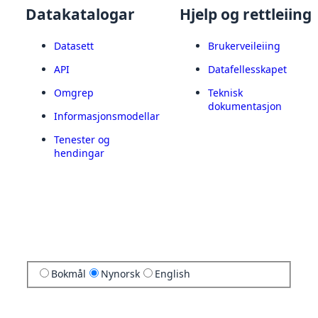
Datakatalogar
Hjelp og rettleiing
Datasett
Brukerveileiing
API
Datafellesskapet
Omgrep
Teknisk
dokumentasjon
Informasjonsmodellar
Tenester og
hendingar
Bokmål
Nynorsk
English