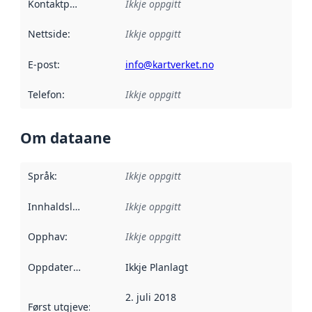
Kontaktpunkt
:
Ikkje oppgitt
Nettside
:
Ikkje oppgitt
E-post
:
info@kartverket.no
Telefon
:
Ikkje oppgitt
Om dataane
Språk
:
Ikkje oppgitt
Innhaldsleverandørar
Ikkje oppgitt
:
Opphav
:
Ikkje oppgitt
Oppdateringsfrekvens
Ikkje Planlagt
:
2. juli 2018
Først utgjeve
:
Denne datoen seier når dataa i dette datasettet 