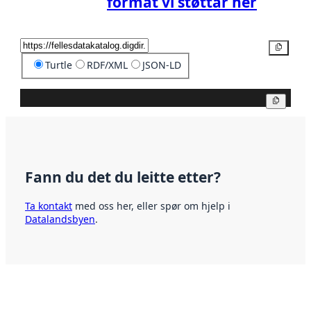
format vi støttar her
Kopier
Turtle
RDF/XML
JSON-LD
Kopier
Fann du det du leitte etter?
Ta kontakt
med oss her, eller spør om hjelp i
Datalandsbyen
.