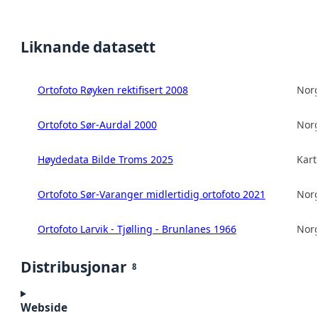
Liknande datasett
Ortofoto Røyken rektifisert 2008
Norg
Ortofoto Sør-Aurdal 2000
Norg
Høydedata Bilde Troms 2025
Kart
Ortofoto Sør-Varanger midlertidig ortofoto 2021
Norg
Ortofoto Larvik - Tjølling - Brunlanes 1966
Norg
Distribusjonar
8
Webside