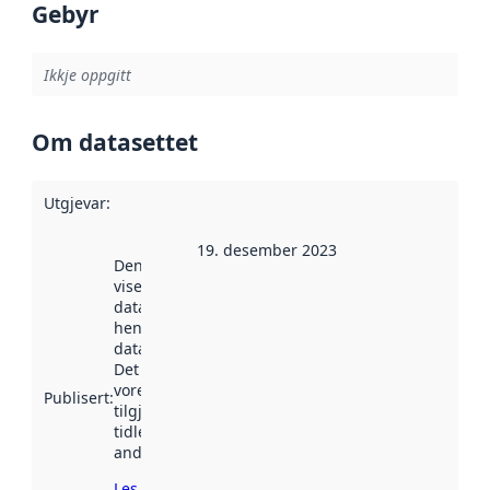
Gebyr
Ikkje oppgitt
Om datasettet
Utgjevar
:
19. desember 2023
Denne datoen
viser når
datasettet vart
henta inn av
data.norge.no.
Det kan ha
vore
Publisert
:
tilgjengeleg
tidlegare
andre stader.
Les meir om