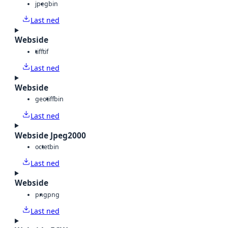
jpeg
bin
Last ned
Webside
tiff
tif
Last ned
Webside
geotiff
bin
Last ned
Webside Jpeg2000
octet
bin
Last ned
Webside
png
png
Last ned