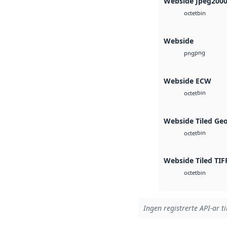
Webside Jpeg200
bin
octet
Webside
png
png
Webside ECW
bin
octet
Webside Tiled Ge
bin
octet
Webside Tiled TIF
bin
octet
Ingen registrerte API-ar ti