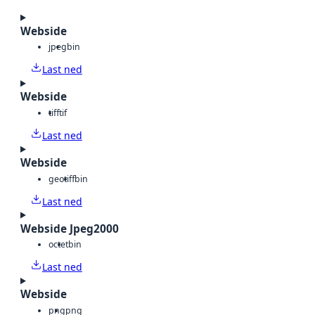
Webside
jpeg
bin
Last ned
Webside
tiff
tif
Last ned
Webside
geotiff
bin
Last ned
Webside Jpeg2000
octet
bin
Last ned
Webside
png
png