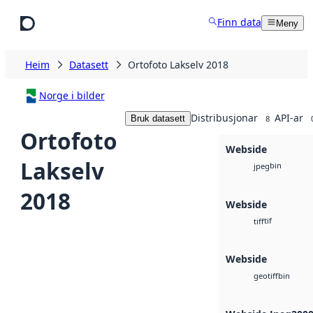
Hopp til hovudinnhald
Finn data
Meny
Heim
Datasett
Ortofoto Lakselv 2018
Norge i bilder
Distribusjonar
API-ar
Bruk datasett
8
Ortofoto
Webside
Lakselv
bin
jpeg
2018
Webside
tif
tiff
Webside
bin
geotiff