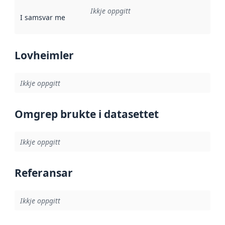
Ikkje oppgitt
I samsvar med
:
Referanse til ei implementeringsregel eller an
Lovheimler
Ikkje oppgitt
Omgrep brukte i datasettet
Ikkje oppgitt
Referansar
Ikkje oppgitt