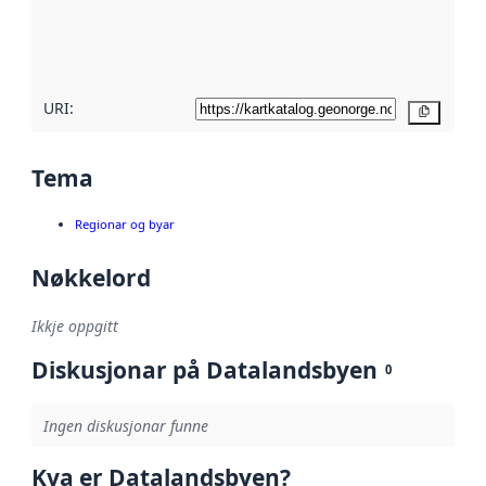
Les meir om
metadatakvalitet
her
URI:
Kopier
Tema
Regionar og byar
Nøkkelord
Ikkje oppgitt
Diskusjonar på Datalandsbyen
0
Ingen diskusjonar funne
Kva er Datalandsbyen?