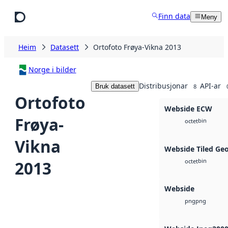
Hopp til hovudinnhald
Finn data
Meny
Heim
Datasett
Ortofoto Frøya-Vikna 2013
Norge i bilder
Distribusjonar
API-ar
Bruk datasett
8
Ortofoto
Webside ECW
Frøya-
bin
octet
Vikna
Webside Tiled Ge
bin
2013
octet
Webside
png
png