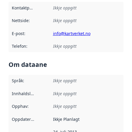
Kontaktpunkt
:
Ikkje oppgitt
Nettside
:
Ikkje oppgitt
E-post
:
info@kartverket.no
Telefon
:
Ikkje oppgitt
Om dataane
Språk
:
Ikkje oppgitt
Innhaldsleverandørar
Ikkje oppgitt
:
Opphav
:
Ikkje oppgitt
Oppdateringsfrekvens
Ikkje Planlagt
:
24. juli 2013