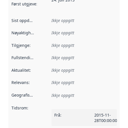
Først utgjeve
:
Denne datoen seier når dataa i dette datasettet 
Sist oppdatert
:
Ikkje oppgitt
Nøyaktigheit
:
Ikkje oppgitt
Tilgjenge
:
Ikkje oppgitt
Fullstendigheit
:
Ikkje oppgitt
Aktualitet
:
Ikkje oppgitt
Relevans
:
Ikkje oppgitt
Geografisk område
:
Ikkje oppgitt
Tidsrom
:
Frå
:
2015-11-
28T00:00:00Z