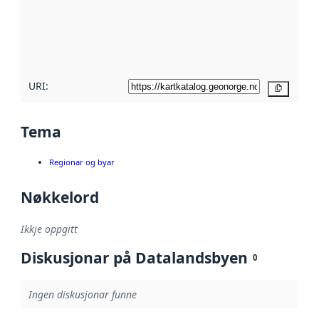
Les meir om
metadatakvalitet
her
URI:
Kopier
Tema
Regionar og byar
Nøkkelord
Ikkje oppgitt
Diskusjonar på Datalandsbyen
0
Ingen diskusjonar funne