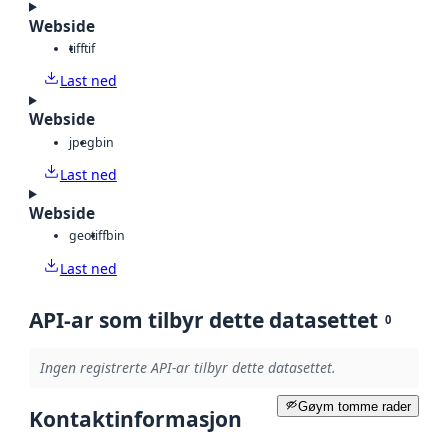
Webside
tiff
tif
Last ned
Webside
jpeg
bin
Last ned
Webside
geotiff
bin
Last ned
API-ar som tilbyr dette datasettet
0
Ingen registrerte API-ar tilbyr dette datasettet.
Gøym tomme rader
Kontaktinformasjon