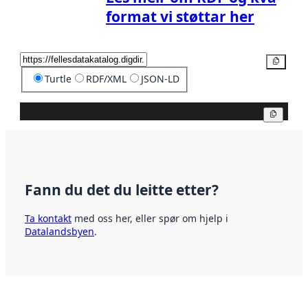
format vi støttar her
Kopier
Turtle
RDF/XML
JSON-LD
Kopier
Fann du det du leitte etter?
Ta kontakt
med oss her, eller spør om hjelp i
Datalandsbyen
.