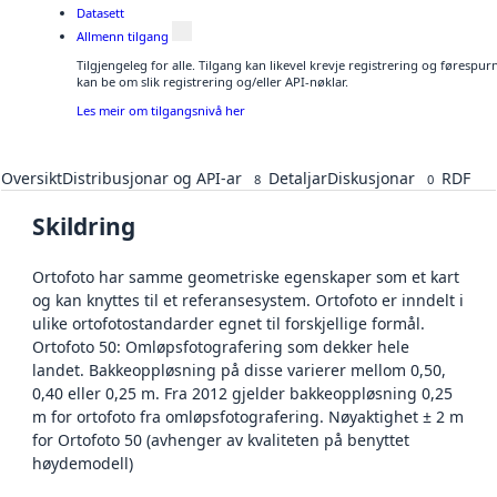
Datasett
Allmenn tilgang
Tilgjengeleg for alle. Tilgang kan likevel krevje registrering og førespu
kan be om slik registrering og/eller API-nøklar.
Les meir om tilgangsnivå her
Oversikt
Distribusjonar og API-ar
Detaljar
Diskusjonar
RDF
8
0
Skildring
Ortofoto har samme geometriske egenskaper som et kart
og kan knyttes til et referansesystem. Ortofoto er inndelt i
ulike ortofotostandarder egnet til forskjellige formål.
Ortofoto 50: Omløpsfotografering som dekker hele
landet. Bakkeoppløsning på disse varierer mellom 0,50,
0,40 eller 0,25 m. Fra 2012 gjelder bakkeoppløsning 0,25
m for ortofoto fra omløpsfotografering. Nøyaktighet ± 2 m
for Ortofoto 50 (avhenger av kvaliteten på benyttet
høydemodell)