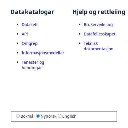
Datakatalogar
Hjelp og rettleiing
Datasett
Brukerveileiing
API
Datafellesskapet
Omgrep
Teknisk
dokumentasjon
Informasjonsmodellar
Tenester og
hendingar
Bokmål
Nynorsk
English