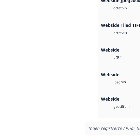
Webside Jpeg200
bin
octet
Webside Tiled TIF
bin
octet
Webside
tif
tiff
Webside
bin
jpeg
Webside
bin
geotiff
Ingen registrerte API-ar ti