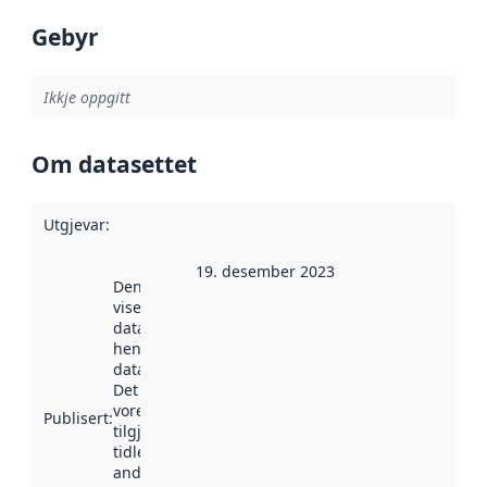
Gebyr
Ikkje oppgitt
Om datasettet
Utgjevar
:
19. desember 2023
Denne datoen
viser når
datasettet vart
henta inn av
data.norge.no.
Det kan ha
vore
Publisert
:
tilgjengeleg
tidlegare
andre stader.