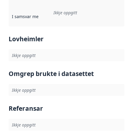
Ikkje oppgitt
I samsvar med
:
Referanse til ei implementeringsregel eller an
Lovheimler
Ikkje oppgitt
Omgrep brukte i datasettet
Ikkje oppgitt
Referansar
Ikkje oppgitt