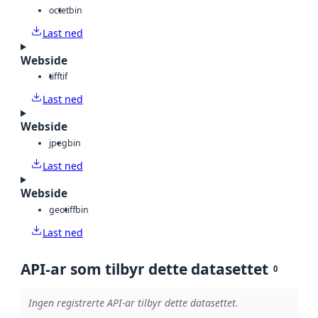
octet
bin
Last ned
Webside
tiff
tif
Last ned
Webside
jpeg
bin
Last ned
Webside
geotiff
bin
Last ned
API-ar som tilbyr dette datasettet
0
Ingen registrerte API-ar tilbyr dette datasettet.