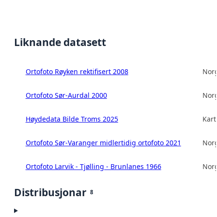
Liknande datasett
Ortofoto Røyken rektifisert 2008
Norg
Ortofoto Sør-Aurdal 2000
Norg
Høydedata Bilde Troms 2025
Kart
Ortofoto Sør-Varanger midlertidig ortofoto 2021
Norg
Ortofoto Larvik - Tjølling - Brunlanes 1966
Norg
Distribusjonar
8