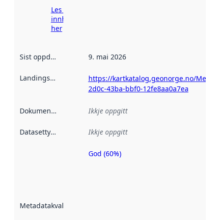
Les meir om
innhenting
her
Sist oppdatert
:
9. mai 2026
Landingsside
:
https://kartkatalog.geonorge.no/Metada
2d0c-43ba-bbf0-12fe8aa0a7ea
Dokumentasjon
:
Ikkje oppgitt
Datasettype
:
Ikkje oppgitt
God (60%)
Metadatakvalitet
er ein indikator
på kor godt
datasettene er
beskrive ved
Metadatakvalitet
:
hjelp av
metadata.