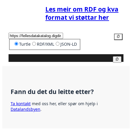
Les meir om RDF og kva
format vi støttar her
Kopier
Turtle
RDF/XML
JSON-LD
Kopier
Fann du det du leitte etter?
Ta kontakt
med oss her, eller spør om hjelp i
Datalandsbyen
.