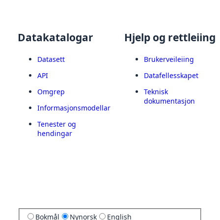
Datakatalogar
Hjelp og rettleiing
Datasett
Brukerveileiing
API
Datafellesskapet
Omgrep
Teknisk
dokumentasjon
Informasjonsmodellar
Tenester og
hendingar
Bokmål
Nynorsk
English