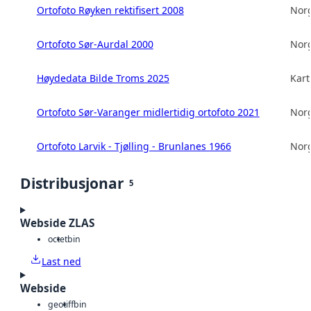
Ortofoto Røyken rektifisert 2008
Norg
Ortofoto Sør-Aurdal 2000
Norg
Høydedata Bilde Troms 2025
Kart
Ortofoto Sør-Varanger midlertidig ortofoto 2021
Norg
Ortofoto Larvik - Tjølling - Brunlanes 1966
Norg
Distribusjonar
5
Webside ZLAS
octet
bin
Last ned
Webside
geotiff
bin