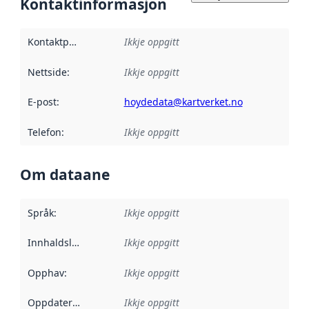
Kontaktinformasjon
Kontaktpunkt
:
Ikkje oppgitt
Nettside
:
Ikkje oppgitt
E-post
:
hoydedata@kartverket.no
Telefon
:
Ikkje oppgitt
Om dataane
Språk
:
Ikkje oppgitt
Innhaldsleverandørar
Ikkje oppgitt
:
Opphav
:
Ikkje oppgitt
Oppdateringsfrekvens
Ikkje oppgitt
: