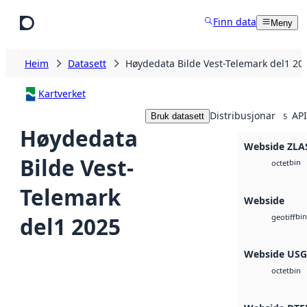
Hopp til hovudinnhald
Finn data
Meny
Heim
Datasett
Høydedata Bilde Vest-Telemark del1 20
Kartverket
Distribusjonar
API
Bruk datasett
5
Høydedata
Webside ZLA
Bilde Vest-
bin
octet
Telemark
Webside
bin
del1 2025
geotiff
Webside US
bin
octet