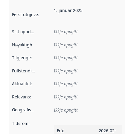
1. januar 2025
Først utgjeve
:
Denne datoen seier når dataa i dette datasettet 
Sist oppdatert
:
Ikkje oppgitt
Nøyaktigheit
:
Ikkje oppgitt
Tilgjenge
:
Ikkje oppgitt
Fullstendigheit
:
Ikkje oppgitt
Aktualitet
:
Ikkje oppgitt
Relevans
:
Ikkje oppgitt
Geografisk område
:
Ikkje oppgitt
Tidsrom
:
Frå
:
2026-02-