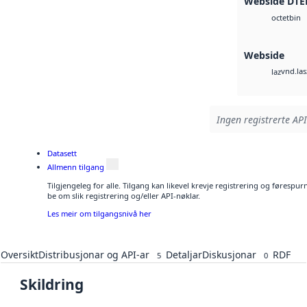
Webside DTE
bin
octet
Webside
vnd.las
laz
Ingen registrerte API
Datasett
Allmenn tilgang
Tilgjengeleg for alle. Tilgang kan likevel krevje registrering og førespu
be om slik registrering og/eller API-nøklar.
Les meir om tilgangsnivå her
Oversikt
Distribusjonar og API-ar
Detaljar
Diskusjonar
RDF
5
0
Skildring