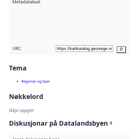
Metadatakvalitet
:
hjelp av
metadata.
Les meir om
metadatakvalitet
her
URI:
Kopier
Tema
Regionar og byar
Nøkkelord
Ikkje oppgitt
Diskusjonar på Datalandsbyen
0