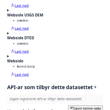
Last ned
Webside USGS DEM
octet
bin
Last ned
Webside DTED
octet
bin
Last ned
Webside
laz
vnd.laszip
Last ned
API-ar som tilbyr dette datasettet
0
Ingen registrerte API-ar tilbyr dette datasettet.
Gøym tomme rader