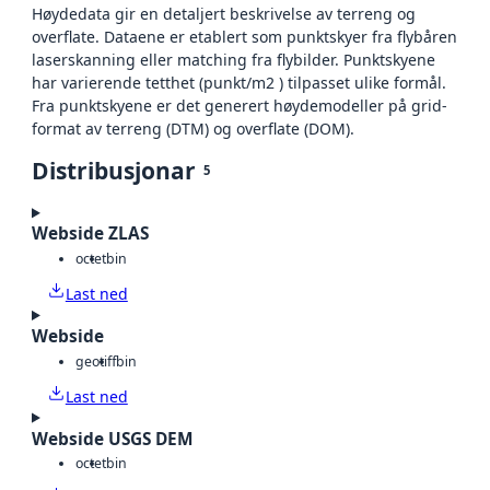
Høydedata gir en detaljert beskrivelse av terreng og
overflate. Dataene er etablert som punktskyer fra flybåren
laserskanning eller matching fra flybilder. Punktskyene
har varierende tetthet (punkt/m2 ) tilpasset ulike formål.
Fra punktskyene er det generert høydemodeller på grid-
format av terreng (DTM) og overflate (DOM).
Distribusjonar
5
Webside ZLAS
octet
bin
Last ned
Webside
geotiff
bin
Last ned
Webside USGS DEM
octet
bin