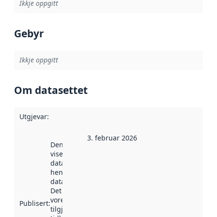
Ikkje oppgitt
Gebyr
Ikkje oppgitt
Om datasettet
Utgjevar
:
3. februar 2026
Denne datoen
viser når
datasettet vart
henta inn av
data.norge.no.
Det kan ha
vore
Publisert
:
tilgjengeleg