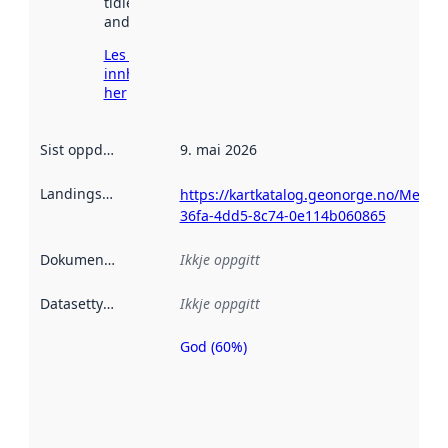
tidlegare
andre stader.
Les meir om
innhenting
her
Sist oppdatert
:
9. mai 2026
Landingsside
:
https://kartkatalog.geonorge.no/Metad
36fa-4dd5-8c74-0e114b060865
Dokumentasjon
:
Ikkje oppgitt
Datasettype
:
Ikkje oppgitt
God (60%)
Metadatakvalitet
er ein indikator
på kor godt
datasettene er
beskrive ved