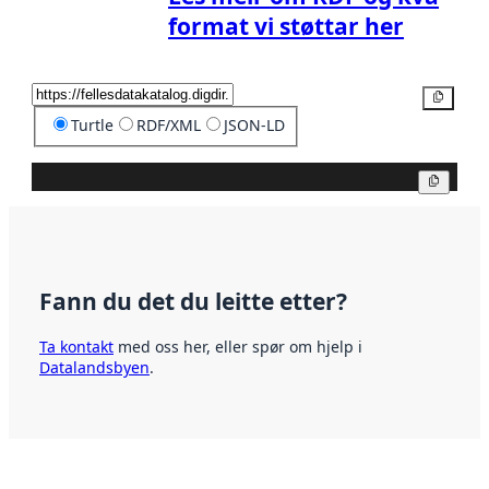
format vi støttar her
Kopier
Turtle
RDF/XML
JSON-LD
Kopier
Fann du det du leitte etter?
Ta kontakt
med oss her, eller spør om hjelp i
Datalandsbyen
.