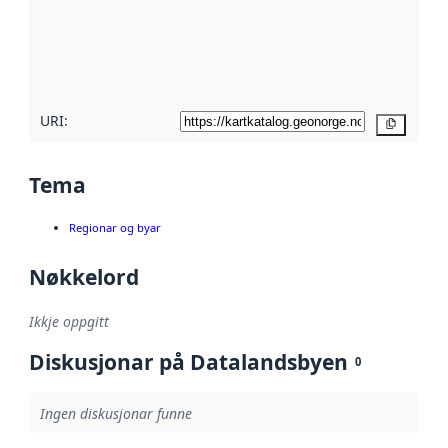
Les meir om
metadatakvalitet
her
URI:
Kopier
Tema
Regionar og byar
Nøkkelord
Ikkje oppgitt
Diskusjonar på Datalandsbyen
0
Ingen diskusjonar funne