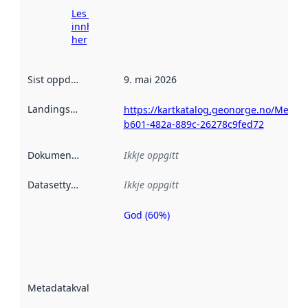
Les meir om
innhenting
her
Sist oppdatert
:
9. mai 2026
Landingsside
:
https://kartkatalog.geonorge.no/Metad
b601-482a-889c-26278c9fed72
Dokumentasjon
:
Ikkje oppgitt
Datasettype
:
Ikkje oppgitt
God (60%)
Metadatakvalitet
er ein indikator
på kor godt
datasettene er
beskrive ved
Metadatakvalitet
:
hjelp av
metadata.