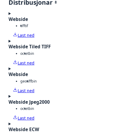
Distribusjonar
8
Webside
tiff
tif
Last ned
Webside Tiled TIFF
octet
bin
Last ned
Webside
geotiff
bin
Last ned
Webside Jpeg2000
octet
bin
Last ned
Webside ECW