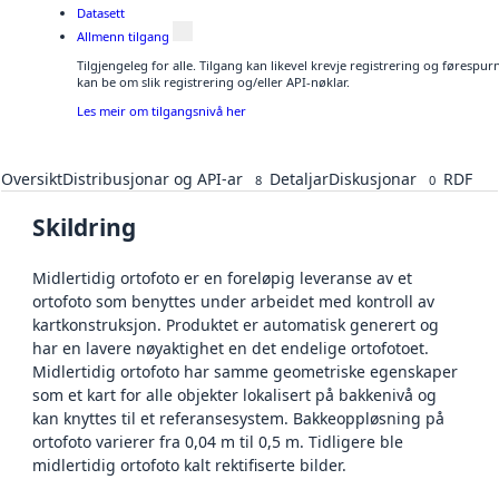
Datasett
Allmenn tilgang
Tilgjengeleg for alle. Tilgang kan likevel krevje registrering og førespu
kan be om slik registrering og/eller API-nøklar.
Les meir om tilgangsnivå her
Oversikt
Distribusjonar og API-ar
Detaljar
Diskusjonar
RDF
8
0
Skildring
Midlertidig ortofoto er en foreløpig leveranse av et
ortofoto som benyttes under arbeidet med kontroll av
kartkonstruksjon. Produktet er automatisk generert og
har en lavere nøyaktighet en det endelige ortofotoet.
Midlertidig ortofoto har samme geometriske egenskaper
som et kart for alle objekter lokalisert på bakkenivå og
kan knyttes til et referansesystem. Bakkeoppløsning på
ortofoto varierer fra 0,04 m til 0,5 m. Tidligere ble
midlertidig ortofoto kalt rektifiserte bilder.