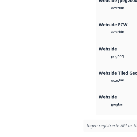
Webside Jpeg200
bin
octet
Webside ECW
bin
octet
Webside
png
png
Webside Tiled Ge
bin
octet
Webside
bin
jpeg
Ingen registrerte API-ar ti