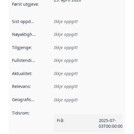
Først utgjeve
:
Denne datoen seier når dataa i dette datasettet 
Sist oppdatert
:
Ikkje oppgitt
Nøyaktigheit
:
Ikkje oppgitt
Tilgjenge
:
Ikkje oppgitt
Fullstendigheit
:
Ikkje oppgitt
Aktualitet
:
Ikkje oppgitt
Relevans
:
Ikkje oppgitt
Geografisk område
:
Ikkje oppgitt
Tidsrom
:
Frå
:
2025-07-
03T00:00:00Z