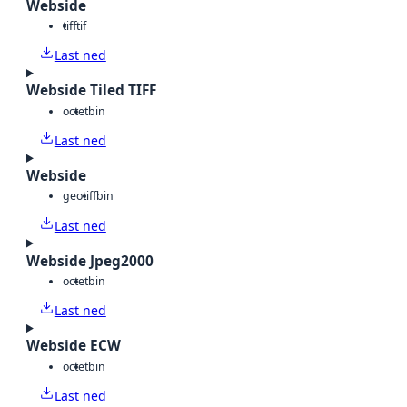
Webside
tiff
tif
Last ned
Webside Tiled TIFF
octet
bin
Last ned
Webside
geotiff
bin
Last ned
Webside Jpeg2000
octet
bin
Last ned
Webside ECW
octet
bin
Last ned