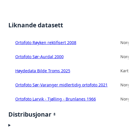
Liknande datasett
Ortofoto Røyken rektifisert 2008
Norg
Ortofoto Sør-Aurdal 2000
Norg
Høydedata Bilde Troms 2025
Kart
Ortofoto Sør-Varanger midlertidig ortofoto 2021
Norg
Ortofoto Larvik - Tjølling - Brunlanes 1966
Norg
Distribusjonar
8