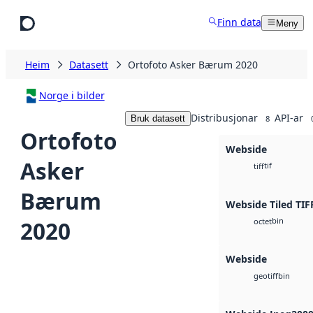
Hopp til hovudinnhald
Finn data
Meny
Heim
Datasett
Ortofoto Asker Bærum 2020
Norge i bilder
Distribusjonar
API-ar
Bruk datasett
8
Ortofoto
Webside
Asker
tif
tiff
Bærum
Webside Tiled TIF
bin
2020
octet
Webside
bin
geotiff