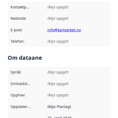
Kontaktpunkt
:
Ikkje oppgitt
Nettside
:
Ikkje oppgitt
E-post
:
info@kartverket.no
Telefon
:
Ikkje oppgitt
Om dataane
Språk
:
Ikkje oppgitt
Innhaldsleverandørar
Ikkje oppgitt
:
Opphav
:
Ikkje oppgitt
Oppdateringsfrekvens
Ikkje Planlagt
:
23. april 2020