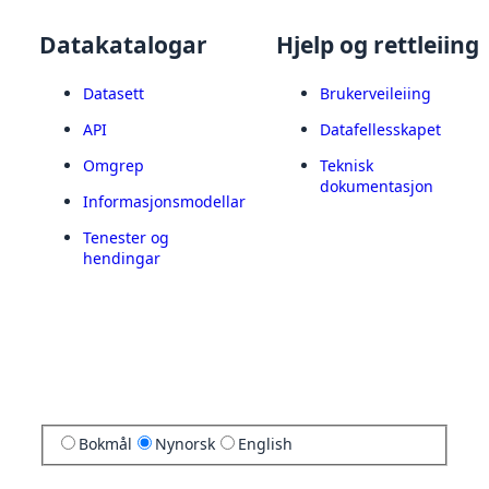
Datakatalogar
Hjelp og rettleiing
Datasett
Brukerveileiing
API
Datafellesskapet
Omgrep
Teknisk
dokumentasjon
Informasjonsmodellar
Tenester og
hendingar
Bokmål
Nynorsk
English