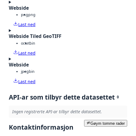
Webside
png
png
Last ned
Webside Tiled GeoTIFF
octet
bin
Last ned
Webside
jpeg
bin
Last ned
API-ar som tilbyr dette datasettet
0
Ingen registrerte API-ar tilbyr dette datasettet.
Gøym tomme rader
Kontaktinformasjon