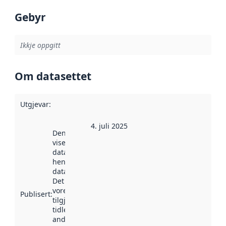
Gebyr
Ikkje oppgitt
Om datasettet
Utgjevar
:
4. juli 2025
Denne datoen
viser når
datasettet vart
henta inn av
data.norge.no.
Det kan ha
vore
Publisert
:
tilgjengeleg
tidlegare
andre stader.