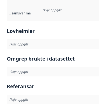
Ikkje oppgitt
I samsvar med
:
Referanse til ei implementeringsregel eller an
Lovheimler
Ikkje oppgitt
Omgrep brukte i datasettet
Ikkje oppgitt
Referansar
Ikkje oppgitt