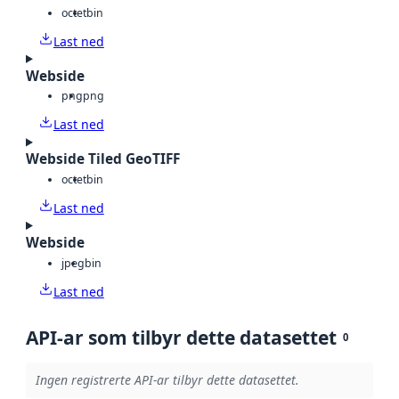
octet
bin
Last ned
Webside
png
png
Last ned
Webside Tiled GeoTIFF
octet
bin
Last ned
Webside
jpeg
bin
Last ned
API-ar som tilbyr dette datasettet
0
Ingen registrerte API-ar tilbyr dette datasettet.