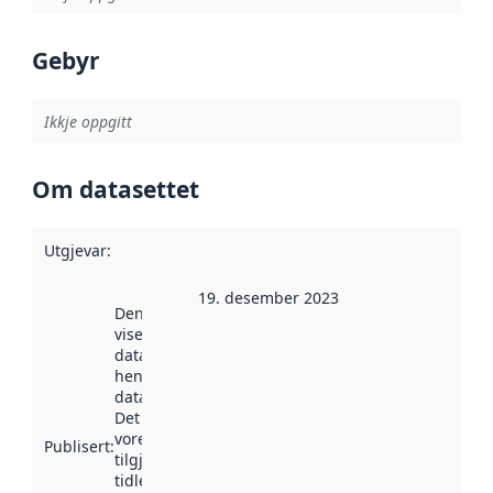
Gebyr
Ikkje oppgitt
Om datasettet
Utgjevar
:
19. desember 2023
Denne datoen
viser når
datasettet vart
henta inn av
data.norge.no.
Det kan ha
vore
Publisert
:
tilgjengeleg
tidlegare