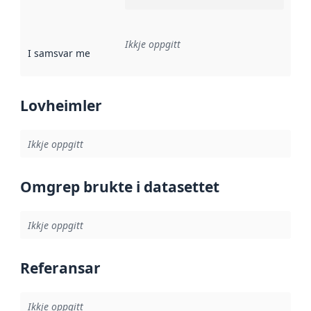
Ikkje oppgitt
I samsvar med
:
Referanse til ei implementeringsregel eller an
Lovheimler
Ikkje oppgitt
Omgrep brukte i datasettet
Ikkje oppgitt
Referansar
Ikkje oppgitt