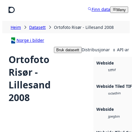
Hopp til hovudinnhald
Finn data
Meny
Heim
Datasett
Ortofoto Risør - Lillesand 2008
Norge i bilder
Distribusjonar
API-ar
Bruk datasett
8
Ortofoto
Webside
Risør -
tif
tiff
Lillesand
Webside Tiled TI
bin
2008
octet
Webside
bin
jpeg