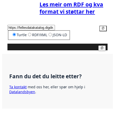
Les meir om RDF og kva
format vi støttar her
Kopier
Turtle
RDF/XML
JSON-LD
Kopier
Fann du det du leitte etter?
Ta kontakt
med oss her, eller spør om hjelp i
Datalandsbyen
.