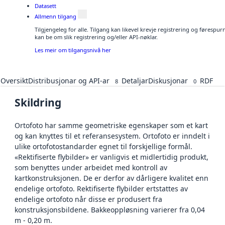
Datasett
Allmenn tilgang
Tilgjengeleg for alle. Tilgang kan likevel krevje registrering og førespu
kan be om slik registrering og/eller API-nøklar.
Les meir om tilgangsnivå her
Oversikt
Distribusjonar og API-ar
Detaljar
Diskusjonar
RDF
8
0
Skildring
Ortofoto har samme geometriske egenskaper som et kart
og kan knyttes til et referansesystem. Ortofoto er inndelt i
ulike ortofotostandarder egnet til forskjellige formål.
«Rektifiserte flybilder» er vanligvis et midlertidig produkt,
som benyttes under arbeidet med kontroll av
kartkonstruksjonen. De er derfor av dårligere kvalitet enn
endelige ortofoto. Rektifiserte flybilder ertstattes av
endelige ortofoto når disse er produsert fra
konstruksjonsbildene. Bakkeoppløsning varierer fra 0,04
m - 0,20 m.