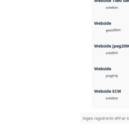
Webside Tiled Ge
bin
octet
Webside
bin
geotiff
Webside Jpeg200
bin
octet
Webside
png
png
Webside ECW
bin
octet
Ingen registrerte API-ar t