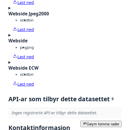
Last ned
Webside Jpeg2000
octet
bin
Last ned
Webside
png
png
Last ned
Webside ECW
octet
bin
Last ned
API-ar som tilbyr dette datasettet
0
Ingen registrerte API-ar tilbyr dette datasettet.
Gøym tomme rader
Kontaktinformasjon