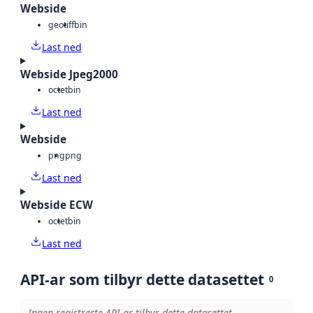
Webside
geotiff
bin
Last ned
Webside Jpeg2000
octet
bin
Last ned
Webside
png
png
Last ned
Webside ECW
octet
bin
Last ned
API-ar som tilbyr dette datasettet
0
Ingen registrerte API-ar tilbyr dette datasettet.