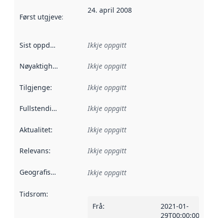
24. april 2008
Først utgjeve
:
Denne datoen seier når dataa i dette datasettet 
Sist oppdatert
:
Ikkje oppgitt
Nøyaktigheit
:
Ikkje oppgitt
Tilgjenge
:
Ikkje oppgitt
Fullstendigheit
:
Ikkje oppgitt
Aktualitet
:
Ikkje oppgitt
Relevans
:
Ikkje oppgitt
Geografisk område
:
Ikkje oppgitt
Tidsrom
:
Frå
:
2021-01-
29T00:00:00Z