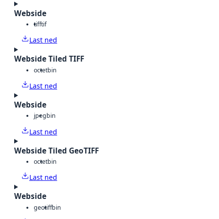
Webside
tiff
tif
Last ned
Webside Tiled TIFF
octet
bin
Last ned
Webside
jpeg
bin
Last ned
Webside Tiled GeoTIFF
octet
bin
Last ned
Webside
geotiff
bin