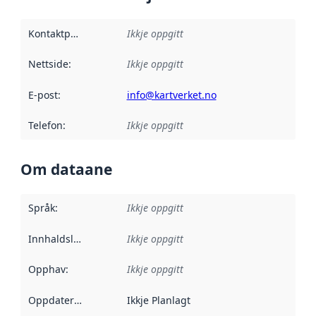
Kontaktpunkt
:
Ikkje oppgitt
Nettside
:
Ikkje oppgitt
E-post
:
info@kartverket.no
Telefon
:
Ikkje oppgitt
Om dataane
Språk
:
Ikkje oppgitt
Innhaldsleverandørar
Ikkje oppgitt
:
Opphav
:
Ikkje oppgitt
Oppdateringsfrekvens
Ikkje Planlagt
: