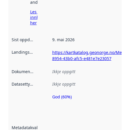
andre stader.
Les meir om
innhenting
her
Sist oppdatert
:
9. mai 2026
Landingsside
:
https://kartkatalog.geonorge.no/Metad
8954-43b0-afc5-e481e7e23057
Dokumentasjon
:
Ikkje oppgitt
Datasettype
:
Ikkje oppgitt
God (60%)
Metadatakvalitet
er ein indikator
på kor godt
datasettene er
beskrive ved
Metadatakvalitet
:
hjelp av