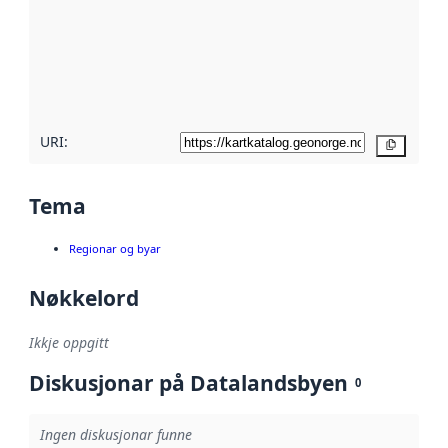
metadata.
Les meir om
metadatakvalitet
her
URI:
Kopier
Tema
Regionar og byar
Nøkkelord
Ikkje oppgitt
Diskusjonar på Datalandsbyen
0
Ingen diskusjonar funne