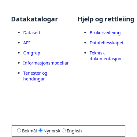
Datakatalogar
Hjelp og rettleiing
Datasett
Brukerveileiing
API
Datafellesskapet
Omgrep
Teknisk
dokumentasjon
Informasjonsmodellar
Tenester og
hendingar
Bokmål
Nynorsk
English