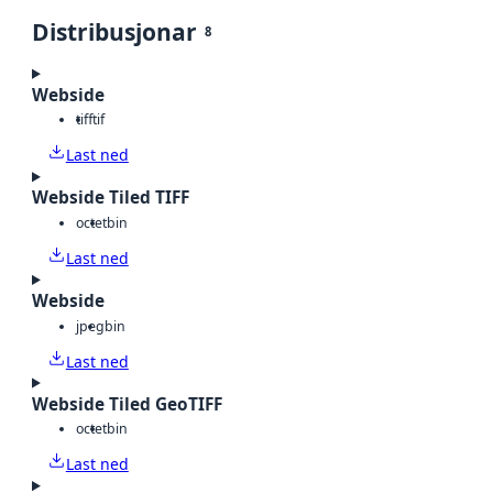
Distribusjonar
8
Webside
tiff
tif
Last ned
Webside Tiled TIFF
octet
bin
Last ned
Webside
jpeg
bin
Last ned
Webside Tiled GeoTIFF
octet
bin
Last ned