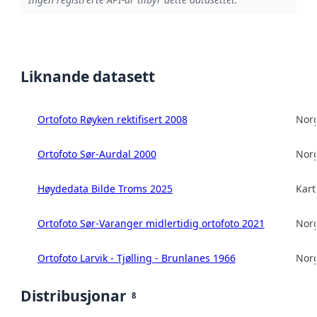
Liknande datasett
Ortofoto Røyken rektifisert 2008
Norg
Ortofoto Sør-Aurdal 2000
Norg
Høydedata Bilde Troms 2025
Kart
Ortofoto Sør-Varanger midlertidig ortofoto 2021
Norg
Ortofoto Larvik - Tjølling - Brunlanes 1966
Norg
Distribusjonar
8