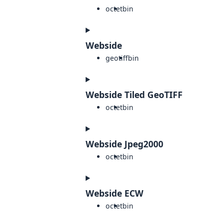
octet
bin
Webside
geotiff
bin
Webside Tiled GeoTIFF
octet
bin
Webside Jpeg2000
octet
bin
Webside ECW
octet
bin