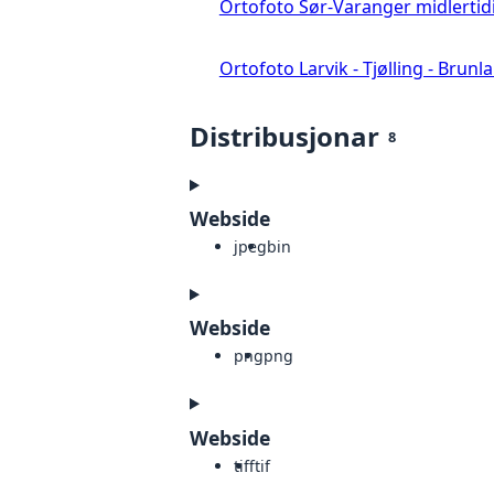
Ortofoto Sør-Varanger midlertid
Ortofoto Larvik - Tjølling - Brunl
Distribusjonar
8
Webside
jpeg
bin
Webside
png
png
Webside
tiff
tif