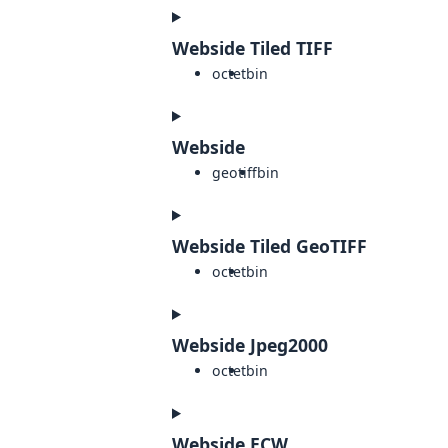
Webside Tiled TIFF
octet
bin
Webside
geotiff
bin
Webside Tiled GeoTIFF
octet
bin
Webside Jpeg2000
octet
bin
Webside ECW