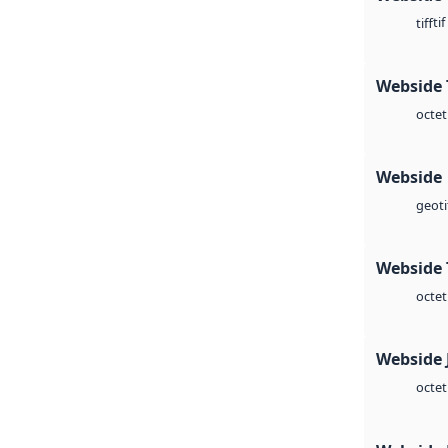
tif
tiff
Webside 
octet
Webside
geoti
Webside 
octet
Webside 
octet