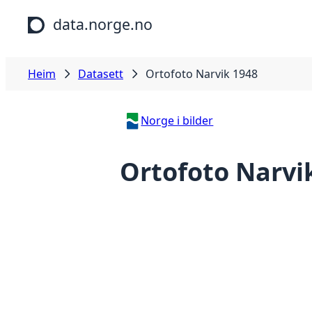
Hopp til hovudinnhald
data.norge.no
Heim
Datasett
Ortofoto Narvik 1948
Norge i bilder
Ortofoto Narvi