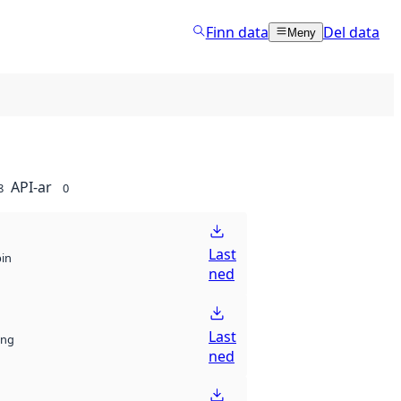
Finn data
Del data
Meny
API-ar
8
0
Last
bin
ned
Last
ng
ned