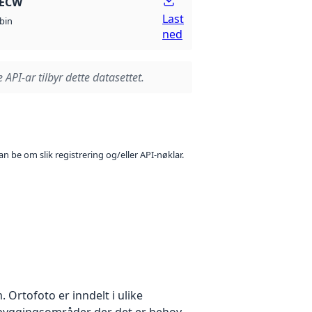
 ECW
Last
bin
ned
 API-ar tilbyr dette datasettet.
n be om slik registrering og/eller API-nøklar.
Ortofoto er inndelt i ulike
utbyggingsområder der det er behov