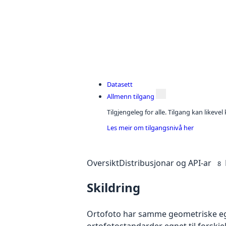
Datasett
Allmenn tilgang
Tilgjengeleg for alle. Tilgang kan likeve
Les meir om tilgangsnivå her
Oversikt
Distribusjonar og API-ar
8
Skildring
Ortofoto har samme geometriske egen
ortofotostandarder egnet til forskj