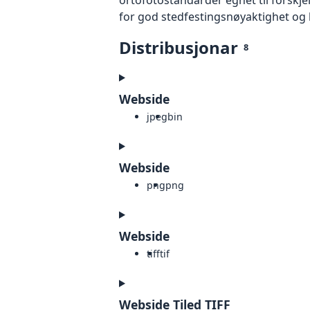
for god stedfestingsnøyaktighet og 
Distribusjonar
8
Webside
jpeg
bin
Webside
png
png
Webside
tiff
tif
Webside Tiled TIFF