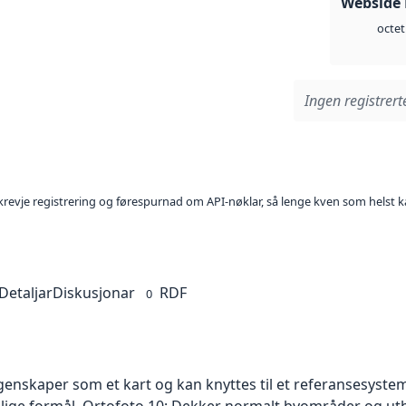
Webside
octet
Ingen registrerte
l krevje registrering og førespurnad om API-nøklar, så lenge kven som helst ka
Detaljar
Diskusjonar
RDF
0
skaper som et kart og kan knyttes til et referansesystem. 
ellige formål. Ortofoto 10: Dekker normalt byområder og 