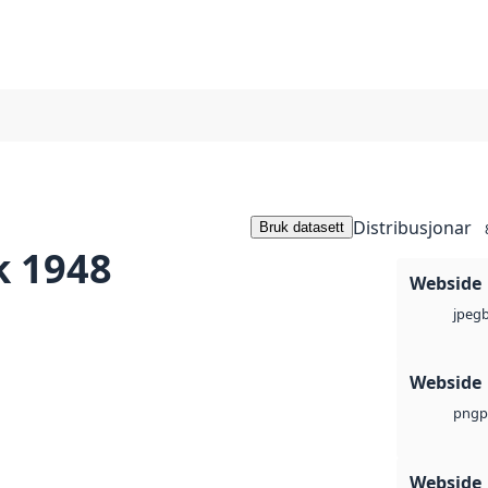
Distribusjonar
Bruk datasett
k 1948
Webside
jpeg
Webside
p
png
Webside