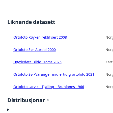
Liknande datasett
Ortofoto Røyken rektifisert 2008
Norg
Ortofoto Sør-Aurdal 2000
Norg
Høydedata Bilde Troms 2025
Kart
Ortofoto Sør-Varanger midlertidig ortofoto 2021
Norg
Ortofoto Larvik - Tjølling - Brunlanes 1966
Norg
Distribusjonar
8