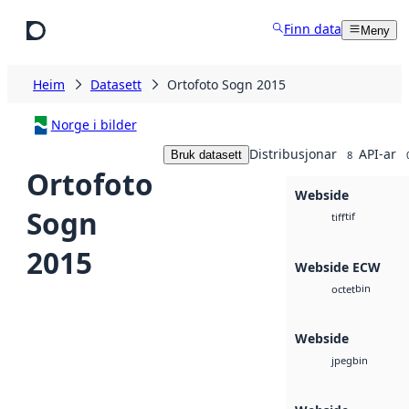
Hopp til hovudinnhald
Finn data
Meny
Heim
Datasett
Ortofoto Sogn 2015
Norge i bilder
Distribusjonar
API-ar
Bruk datasett
8
Ortofoto
Webside
Sogn
tif
tiff
2015
Webside ECW
bin
octet
Webside
bin
jpeg