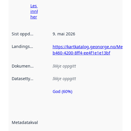
Les meir om
innhenting
her
Sist oppdatert
:
9. mai 2026
Landingsside
:
https://kartkatalog.geonorge.no/Metad
b460-4200-8ff4-ee4f1e1e13bf
Dokumentasjon
:
Ikkje oppgitt
Datasettype
:
Ikkje oppgitt
God (60%)
Metadatakvalitet
er ein indikator
på kor godt
datasettene er
beskrive ved
Metadatakvalitet
:
hjelp av
metadata.