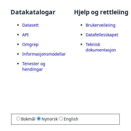
Datakatalogar
Hjelp og rettleiing
Datasett
Brukerveileiing
API
Datafellesskapet
Omgrep
Teknisk
dokumentasjon
Informasjonsmodellar
Tenester og
hendingar
Bokmål
Nynorsk
English