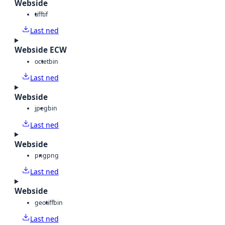
Webside
tiff
tif
Last ned
Webside ECW
octet
bin
Last ned
Webside
jpeg
bin
Last ned
Webside
png
png
Last ned
Webside
geotiff
bin
Last ned