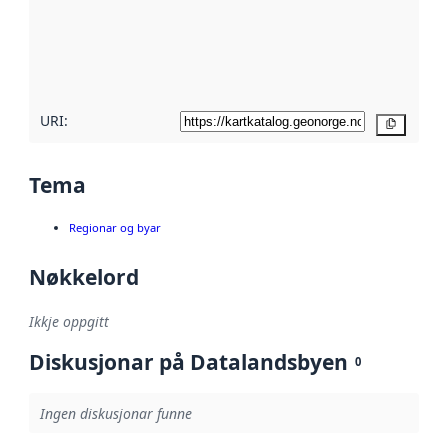
Les meir om
metadatakvalitet
her
URI:
Kopier
Tema
Regionar og byar
Nøkkelord
Ikkje oppgitt
Diskusjonar på Datalandsbyen
0
Ingen diskusjonar funne