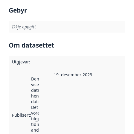
Gebyr
Ikkje oppgitt
Om datasettet
Utgjevar
:
19. desember 2023
Denne datoen
viser når
datasettet vart
henta inn av
data.norge.no.
Det kan ha
vore
Publisert
:
tilgjengeleg
tidlegare
andre stader.