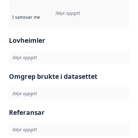
Ikkje oppgitt
I samsvar med
:
Referanse til ei implementeringsregel eller an
Lovheimler
Ikkje oppgitt
Omgrep brukte i datasettet
Ikkje oppgitt
Referansar
Ikkje oppgitt