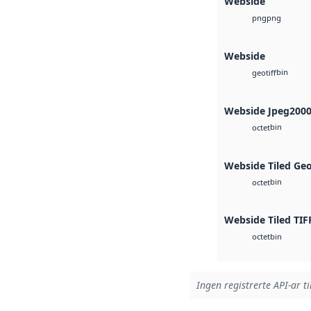
Webside
png
png
Webside
bin
geotiff
Webside Jpeg200
bin
octet
Webside Tiled Ge
bin
octet
Webside Tiled TIF
bin
octet
Ingen registrerte API-ar ti