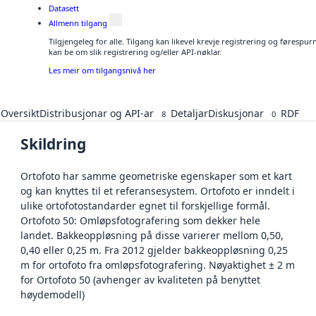
Datasett
Allmenn tilgang
Tilgjengeleg for alle. Tilgang kan likevel krevje registrering og førespu
kan be om slik registrering og/eller API-nøklar.
Les meir om tilgangsnivå her
Oversikt
Distribusjonar og API-ar
Detaljar
Diskusjonar
RDF
8
0
Skildring
Ortofoto har samme geometriske egenskaper som et kart
og kan knyttes til et referansesystem. Ortofoto er inndelt i
ulike ortofotostandarder egnet til forskjellige formål.
Ortofoto 50: Omløpsfotografering som dekker hele
landet. Bakkeoppløsning på disse varierer mellom 0,50,
0,40 eller 0,25 m. Fra 2012 gjelder bakkeoppløsning 0,25
m for ortofoto fra omløpsfotografering. Nøyaktighet ± 2 m
for Ortofoto 50 (avhenger av kvaliteten på benyttet
høydemodell)