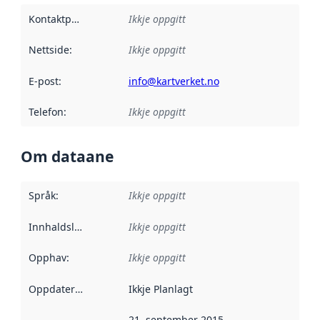
Kontaktpunkt
:
Ikkje oppgitt
Nettside
:
Ikkje oppgitt
E-post
:
info@kartverket.no
Telefon
:
Ikkje oppgitt
Om dataane
Språk
:
Ikkje oppgitt
Innhaldsleverandørar
Ikkje oppgitt
:
Opphav
:
Ikkje oppgitt
Oppdateringsfrekvens
Ikkje Planlagt
:
21. september 2015