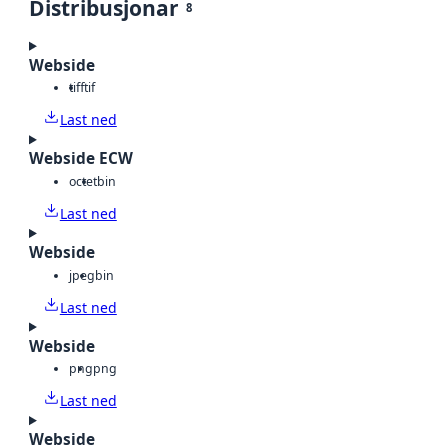
Distribusjonar
8
Webside
tiff
tif
Last ned
Webside ECW
octet
bin
Last ned
Webside
jpeg
bin
Last ned
Webside
png
png
Last ned
Webside