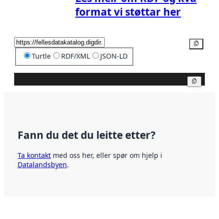
format vi støttar her
Kopier
Turtle
RDF/XML
JSON-LD
Kopier
Fann du det du leitte etter?
Ta kontakt
med oss her, eller spør om hjelp i
Datalandsbyen
.