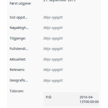
Først utgjeve
:
Denne datoen seier når dataa i dette datasettet 
Sist oppdatert
:
Ikkje oppgitt
Nøyaktigheit
:
Ikkje oppgitt
Tilgjenge
:
Ikkje oppgitt
Fullstendigheit
:
Ikkje oppgitt
Aktualitet
:
Ikkje oppgitt
Relevans
:
Ikkje oppgitt
Geografisk område
:
Ikkje oppgitt
Tidsrom
:
Frå
:
2016-04-
13T00:00:00Z