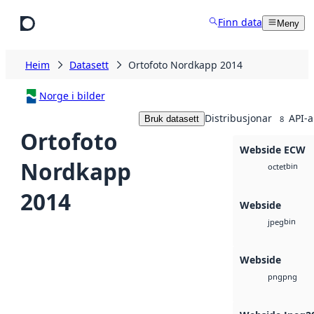
Hopp til hovudinnhald
Finn data
Meny
Heim
Datasett
Ortofoto Nordkapp 2014
Norge i bilder
Distribusjonar
API-a
Bruk datasett
8
Ortofoto
Webside ECW
Nordkapp
bin
octet
2014
Webside
bin
jpeg
Webside
png
png