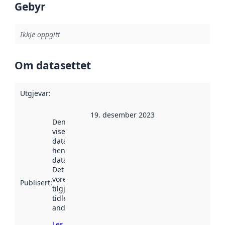
Gebyr
Ikkje oppgitt
Om datasettet
Utgjevar
:
19. desember 2023
Denne datoen
viser når
datasettet vart
henta inn av
data.norge.no.
Det kan ha
vore
Publisert
:
tilgjengeleg
tidlegare
andre stader.
Les meir om