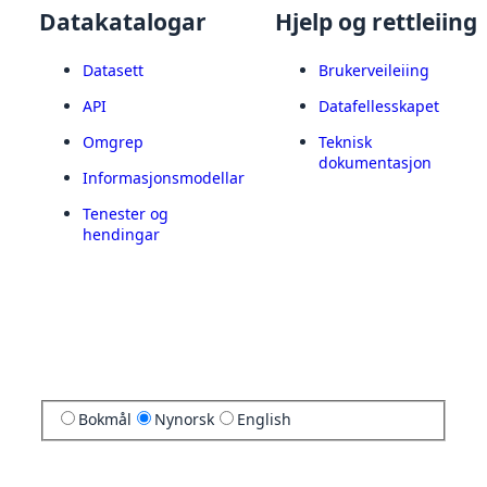
Datakatalogar
Hjelp og rettleiing
Datasett
Brukerveileiing
API
Datafellesskapet
Omgrep
Teknisk
dokumentasjon
Informasjonsmodellar
Tenester og
hendingar
Bokmål
Nynorsk
English