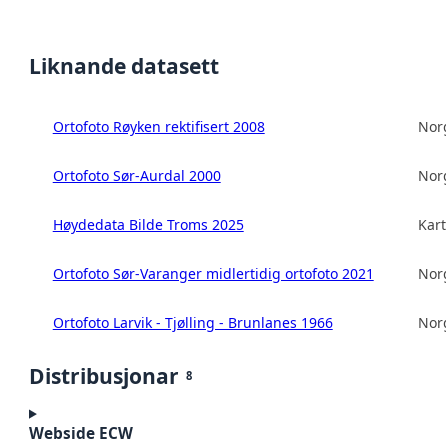
Liknande datasett
Ortofoto Røyken rektifisert 2008
Norg
Ortofoto Sør-Aurdal 2000
Norg
Høydedata Bilde Troms 2025
Kart
Ortofoto Sør-Varanger midlertidig ortofoto 2021
Norg
Ortofoto Larvik - Tjølling - Brunlanes 1966
Norg
Distribusjonar
8
Webside ECW