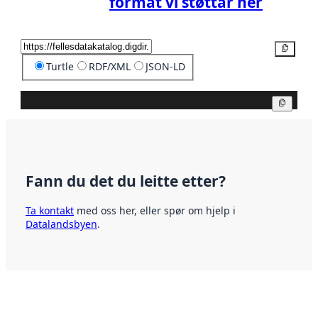
format vi støttar her
Kopier
Turtle
RDF/XML
JSON-LD
Kopier
Fann du det du leitte etter?
Ta kontakt
med oss her, eller spør om hjelp i
Datalandsbyen
.