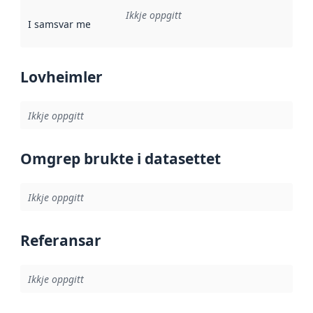
Ikkje oppgitt
I samsvar med
:
Referanse til ei implementeringsregel eller an
Lovheimler
Ikkje oppgitt
Omgrep brukte i datasettet
Ikkje oppgitt
Referansar
Ikkje oppgitt