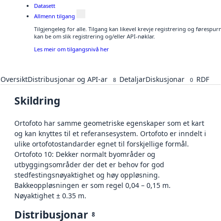
Datasett
Allmenn tilgang
Tilgjengeleg for alle. Tilgang kan likevel krevje registrering og førespu
kan be om slik registrering og/eller API-nøklar.
Les meir om tilgangsnivå her
Oversikt
Distribusjonar og API-ar
Detaljar
Diskusjonar
RDF
8
0
Skildring
Ortofoto har samme geometriske egenskaper som et kart
og kan knyttes til et referansesystem. Ortofoto er inndelt i
ulike ortofotostandarder egnet til forskjellige formål.
Ortofoto 10: Dekker normalt byområder og
utbyggingsområder der det er behov for god
stedfestingsnøyaktighet og høy oppløsning.
Bakkeoppløsningen er som regel 0,04 – 0,15 m.
Nøyaktighet ± 0.35 m.
Distribusjonar
8