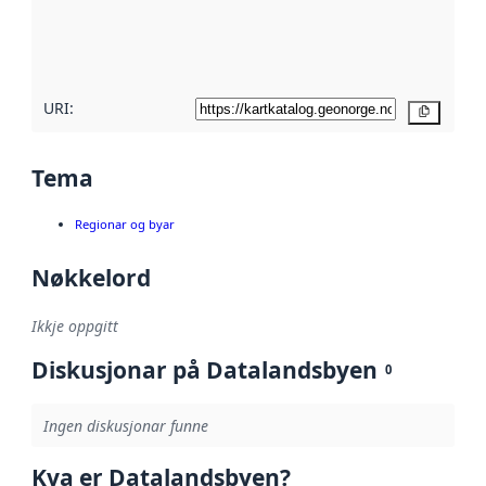
Les meir om
metadatakvalitet
her
URI:
Kopier
Tema
Regionar og byar
Nøkkelord
Ikkje oppgitt
Diskusjonar på Datalandsbyen
0
Ingen diskusjonar funne
Kva er Datalandsbyen?