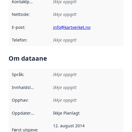
Kontaktpunkt
:
Ikkje oppgitt
Nettside
:
Ikkje oppgitt
E-post
:
info@kartverket.no
Telefon
:
Ikkje oppgitt
Om dataane
Språk
:
Ikkje oppgitt
Innhaldsleverandørar
Ikkje oppgitt
:
Opphav
:
Ikkje oppgitt
Oppdateringsfrekvens
Ikkje Planlagt
:
12. august 2014
Først utgjeve
:
Denne datoen seier når dataa i dette datasettet 