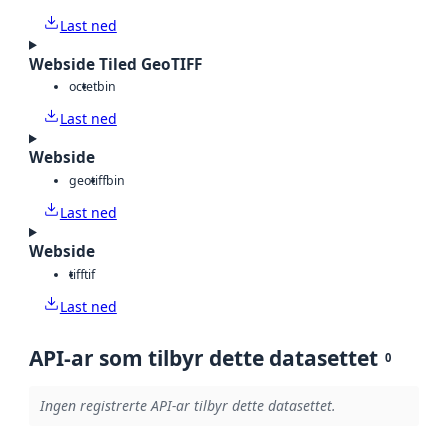
Last ned
Webside Tiled GeoTIFF
octet
bin
Last ned
Webside
geotiff
bin
Last ned
Webside
tiff
tif
Last ned
API-ar som tilbyr dette datasettet
0
Ingen registrerte API-ar tilbyr dette datasettet.