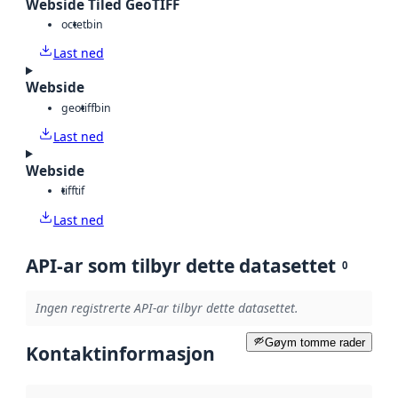
Webside Tiled GeoTIFF
octet
bin
Last ned
Webside
geotiff
bin
Last ned
Webside
tiff
tif
Last ned
API-ar som tilbyr dette datasettet
0
Ingen registrerte API-ar tilbyr dette datasettet.
Gøym tomme rader
Kontaktinformasjon