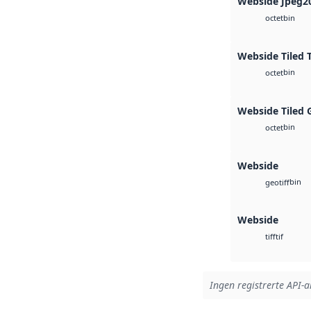
Webside Jpeg2
bin
octet
Webside Tiled 
bin
octet
Webside Tiled 
bin
octet
Webside
bin
geotiff
Webside
tif
tiff
Ingen registrerte API-ar