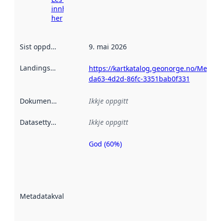
innhenting
her
Sist oppdatert
:
9. mai 2026
Landingsside
:
https://kartkatalog.geonorge.no/Metad
da63-4d2d-86fc-3351bab0f331
Dokumentasjon
:
Ikkje oppgitt
Datasettype
:
Ikkje oppgitt
God (60%)
Metadatakvalitet
er ein indikator
på kor godt
datasettene er
beskrive ved
Metadatakvalitet
:
hjelp av
metadata.