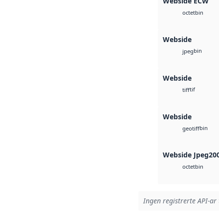
Webside ECW
bin
octet
Webside
bin
jpeg
Webside
tif
tiff
Webside
bin
geotiff
Webside Jpeg20
bin
octet
Ingen registrerte API-ar 