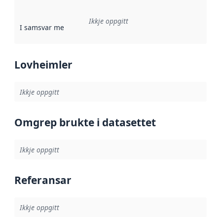
Ikkje oppgitt
I samsvar med
:
Referanse til ei implementeringsregel eller an
Lovheimler
Ikkje oppgitt
Omgrep brukte i datasettet
Ikkje oppgitt
Referansar
Ikkje oppgitt