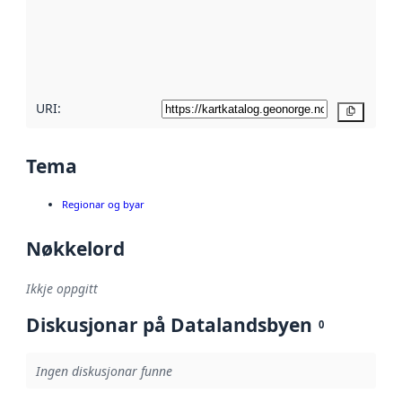
Les meir om
metadatakvalitet
her
URI:
Kopier
Tema
Regionar og byar
Nøkkelord
Ikkje oppgitt
Diskusjonar på Datalandsbyen
0
Ingen diskusjonar funne