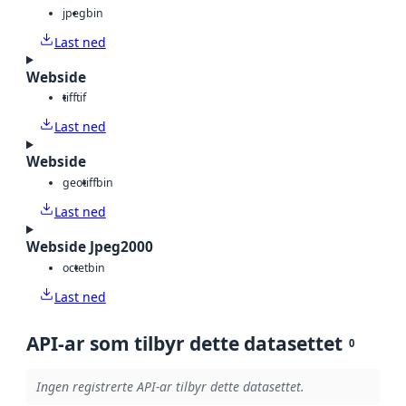
jpeg
bin
Last ned
Webside
tiff
tif
Last ned
Webside
geotiff
bin
Last ned
Webside Jpeg2000
octet
bin
Last ned
API-ar som tilbyr dette datasettet
0
Ingen registrerte API-ar tilbyr dette datasettet.