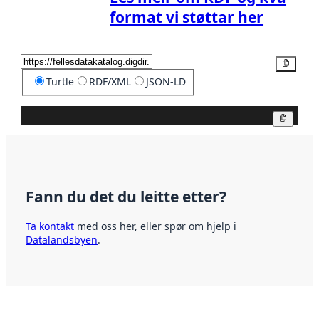
format vi støttar her
Kopier
Turtle
RDF/XML
JSON-LD
Kopier
Fann du det du leitte etter?
Ta kontakt
med oss her, eller spør om hjelp i
Datalandsbyen
.