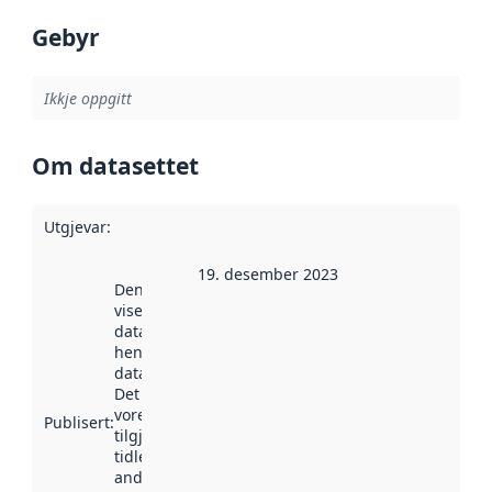
Gebyr
Ikkje oppgitt
Om datasettet
Utgjevar
:
19. desember 2023
Denne datoen
viser når
datasettet vart
henta inn av
data.norge.no.
Det kan ha
vore
Publisert
:
tilgjengeleg
tidlegare
andre stader.