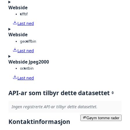
Webside
tiff
tif
Last ned
Webside
geotiff
bin
Last ned
Webside Jpeg2000
octet
bin
Last ned
API-ar som tilbyr dette datasettet
0
Ingen registrerte API-ar tilbyr dette datasettet.
Gøym tomme rader
Kontaktinformasjon