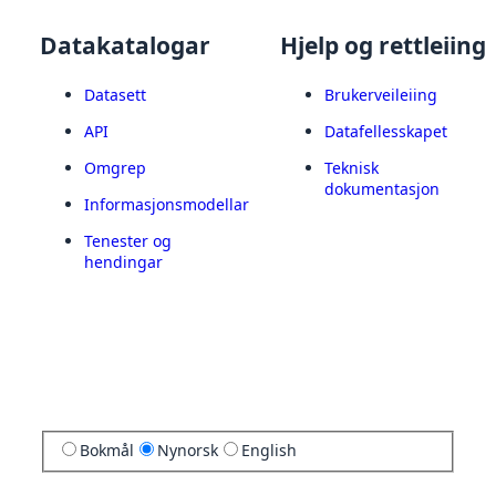
Datakatalogar
Hjelp og rettleiing
Datasett
Brukerveileiing
API
Datafellesskapet
Omgrep
Teknisk
dokumentasjon
Informasjonsmodellar
Tenester og
hendingar
Bokmål
Nynorsk
English