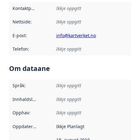
Kontaktpunkt
:
Ikkje oppgitt
Nettside
:
Ikkje oppgitt
E-post
:
info@kartverket.no
Telefon
:
Ikkje oppgitt
Om dataane
Språk
:
Ikkje oppgitt
Innhaldsleverandørar
Ikkje oppgitt
:
Opphav
:
Ikkje oppgitt
Oppdateringsfrekvens
Ikkje Planlagt
:
18. august 2010