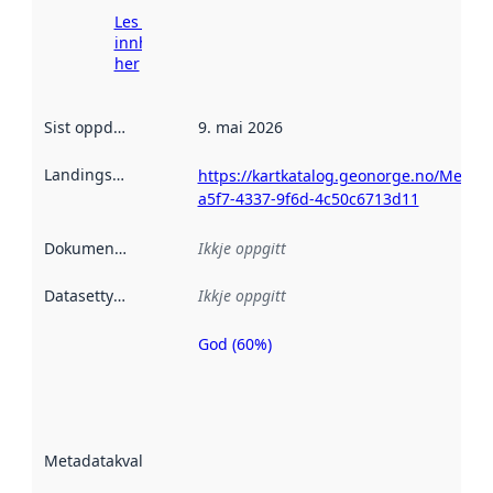
Les meir om
innhenting
her
Sist oppdatert
:
9. mai 2026
Landingsside
:
https://kartkatalog.geonorge.no/Metad
a5f7-4337-9f6d-4c50c6713d11
Dokumentasjon
:
Ikkje oppgitt
Datasettype
:
Ikkje oppgitt
God (60%)
Metadatakvalitet
er ein indikator
på kor godt
datasettene er
beskrive ved
Metadatakvalitet
:
hjelp av
metadata.