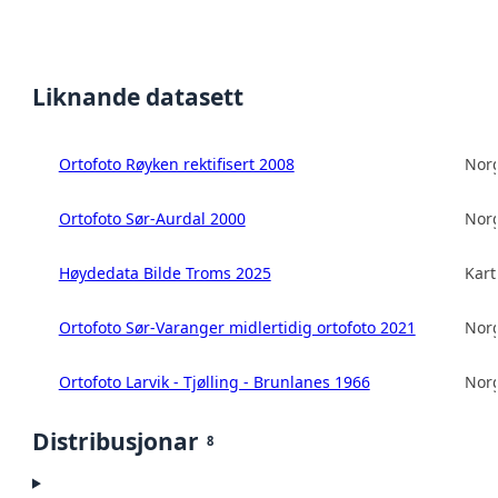
Liknande datasett
Ortofoto Røyken rektifisert 2008
Norg
Ortofoto Sør-Aurdal 2000
Norg
Høydedata Bilde Troms 2025
Kart
Ortofoto Sør-Varanger midlertidig ortofoto 2021
Norg
Ortofoto Larvik - Tjølling - Brunlanes 1966
Norg
Distribusjonar
8