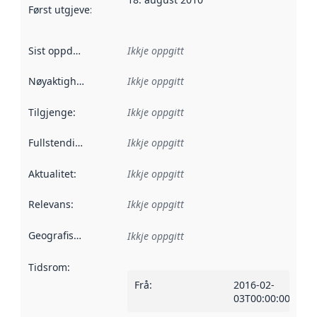
Først utgjeve
:
Denne datoen seier når dataa i dette datasettet 
Sist oppdatert
:
Ikkje oppgitt
Nøyaktigheit
:
Ikkje oppgitt
Tilgjenge
:
Ikkje oppgitt
Fullstendigheit
:
Ikkje oppgitt
Aktualitet
:
Ikkje oppgitt
Relevans
:
Ikkje oppgitt
Geografisk område
:
Ikkje oppgitt
Tidsrom
:
Frå
:
2016-02-
03T00:00:00Z