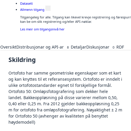
Datasett
Allmenn tilgang
Tilgjengeleg for alle. Tilgang kan likevel krevje registrering og førespu
kan be om slik registrering og/eller API-nøklar.
Les meir om tilgangsnivå her
Oversikt
Distribusjonar og API-ar
Detaljar
Diskusjonar
RDF
8
0
Skildring
Ortofoto har samme geometriske egenskaper som et kart
og kan knyttes til et referansesystem. Ortofoto er inndelt i
ulike ortofotostandarder egnet til forskjellige formål.
Ortofoto 50: Omløpsfotografering som dekker hele
landet. Bakkeoppløsning på disse varierer mellom 0,50,
0,40 eller 0,25 m. Fra 2012 gjelder bakkeoppløsning 0,25
m for ortofoto fra omløpsfotografering. Nøyaktighet ± 2 m
for Ortofoto 50 (avhenger av kvaliteten på benyttet
høydemodell)