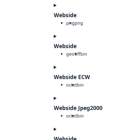
Webside
png
png
Webside
geotiff
bin
Webside ECW
octet
bin
Webside Jpeg2000
octet
bin
Webside