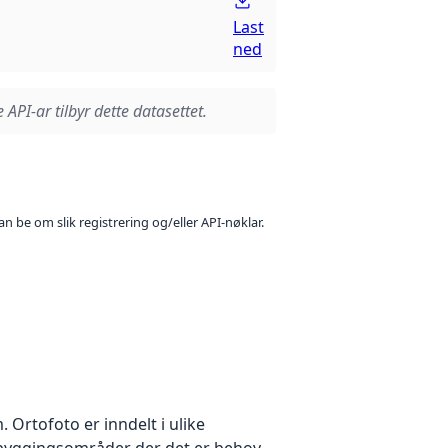
Last
ned
 API-ar tilbyr dette datasettet.
n be om slik registrering og/eller API-nøklar.
Ortofoto er inndelt i ulike
utbyggingsområder der det er behov