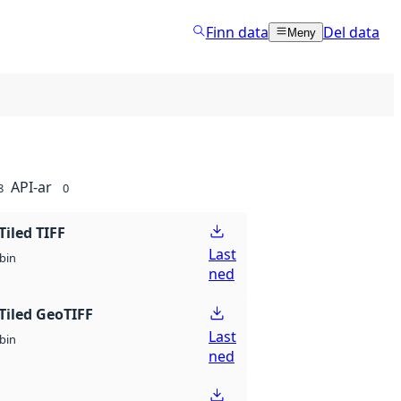
Finn data
Del data
Meny
API-ar
8
0
Tiled TIFF
Last
bin
ned
Tiled GeoTIFF
Last
bin
ned