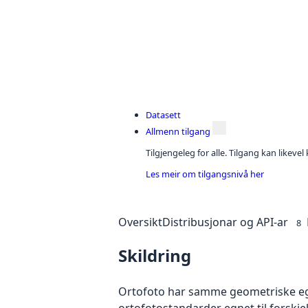
Datasett
Allmenn tilgang
Tilgjengeleg for alle. Tilgang kan likeve
Les meir om tilgangsnivå her
Oversikt
Distribusjonar og API-ar
8
Skildring
Ortofoto har samme geometriske egen
ortofotostandarder egnet til forskj