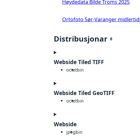
Høydedata Bilde Troms 2025
Ortofoto Sør-Varanger midlertid
Distribusjonar
8
Webside Tiled TIFF
octet
bin
Webside Tiled GeoTIFF
octet
bin
Webside
jpeg
bin