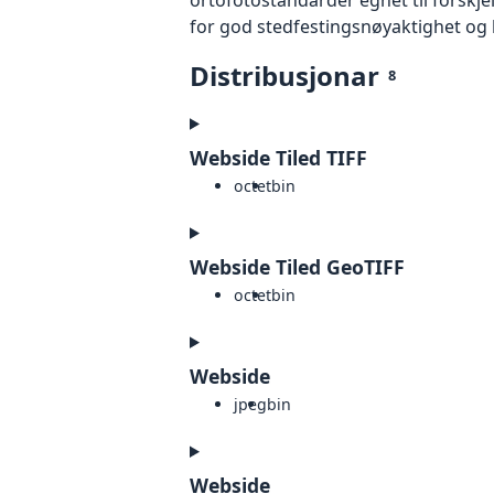
for god stedfestingsnøyaktighet og 
Distribusjonar
8
Webside Tiled TIFF
octet
bin
Webside Tiled GeoTIFF
octet
bin
Webside
jpeg
bin
Webside