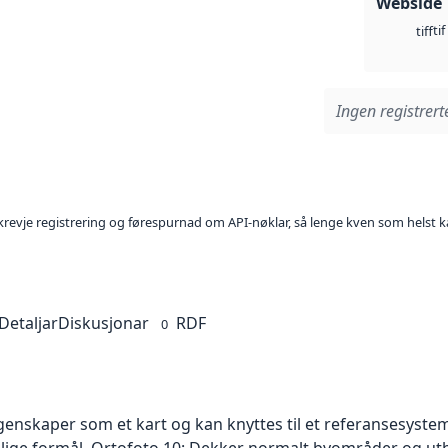
Webside
tif
tiff
Ingen registrerte
l krevje registrering og førespurnad om API-nøklar, så lenge kven som helst ka
Detaljar
Diskusjonar
RDF
0
skaper som et kart og kan knyttes til et referansesystem. 
ellige formål. Ortofoto 10: Dekker normalt byområder og 