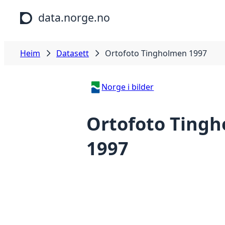
Hopp til hovudinnhald
data.norge.no
Heim
Datasett
Ortofoto Tingholmen 1997
Norge i bilder
Ortofoto Ting
1997