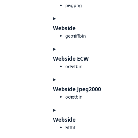
png
png
Webside
geotiff
bin
Webside ECW
octet
bin
Webside Jpeg2000
octet
bin
Webside
tiff
tif