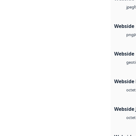
jpeg
Webside
p
png
Webside
geoti
Webside
octet
Webside 
octet