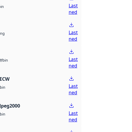
Last
bin
ned
Last
ng
ned
Last
bin
ff
ned
 ECW
Last
bin
ned
Jpeg2000
Last
bin
ned