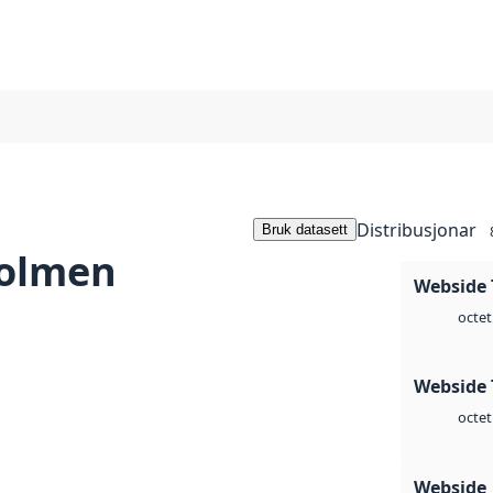
Distribusjonar
Bruk datasett
holmen
Webside 
octet
Webside 
octet
Webside