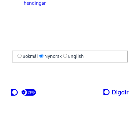
hendingar
Bokmål
Nynorsk
English
ei teneste frå