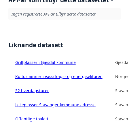
API-ar som tilbyr dette datasettet
Ingen registrerte API-ar tilbyr dette datasettet.
Liknande datasett
Grillplasser i Gjesdal kommune
Gjesd
Kulturminner i vassdrags- og energisektoren
Norges
52 hverdagsturer
Stava
Lekeplasser Stavanger kommune adresse
Stava
Offentlige toalett
Stava