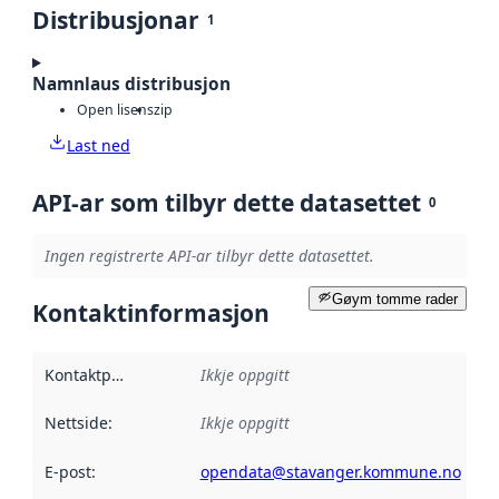
Distribusjonar
1
Namnlaus distribusjon
Open lisens
zip
Last ned
API-ar som tilbyr dette datasettet
0
Ingen registrerte API-ar tilbyr dette datasettet.
Gøym tomme rader
Kontaktinformasjon
Kontaktpunkt
:
Ikkje oppgitt
Nettside
:
Ikkje oppgitt
E-post
:
opendata@stavanger.kommune.no