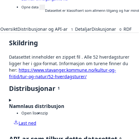
Opne data
Datasettet er klassifisert som allmenn tilgang og har mins
Oversikt
Distribusjonar og API-ar
Detaljar
Diskusjonar
RDF
1
0
Skildring
Datasettet inneholder en zippet fil . Alle 52 hverdagsturer
ligger her i gpx-format. Informasjon om turene finner du
her:
https://www.stavanger.kommune.no/kultur-og-
fritid/tur-og-natur/52-hverdagsturer/
Distribusjonar
1
Namnlaus distribusjon
Open lisens
zip
Last ned
0