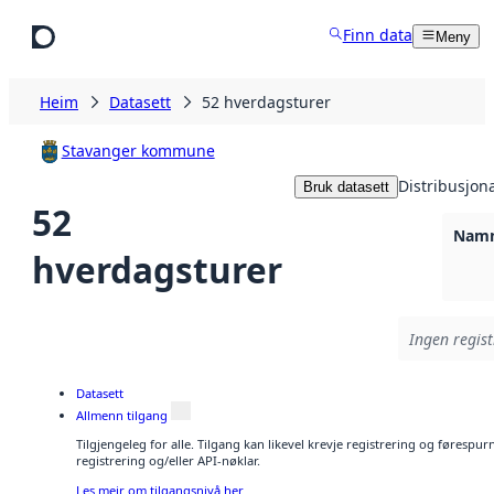
Hopp til hovudinnhald
Finn data
Meny
Heim
Datasett
52 hverdagsturer
Stavanger kommune
Distribusjon
Bruk datasett
52
Namn
hverdagsturer
Ingen regist
Datasett
Allmenn tilgang
Tilgjengeleg for alle. Tilgang kan likevel krevje registrering og førespu
registrering og/eller API-nøklar.
Les meir om tilgangsnivå her