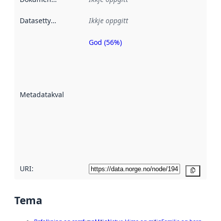
Datasettype
:
Ikkje oppgitt
God (56%)
Metadatakvalitet
er ein indikator
på kor godt
datasettene er
beskrive ved
Metadatakvalitet
:
hjelp av
metadata.
Les meir om
metadatakvalitet
her
URI:
Kopier
Tema