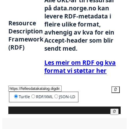
på data.norge.no kan
levere RDF-metadata i
Resource
fleire ulike format,
Description
avhengig av kva for ein
Framework
Accept-header som blir
(RDF)
sendt med.
Les meir om RDF og kva
format vi støttar her
Kopier
Turtle
RDF/XML
JSON-LD
Kopier