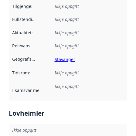
Tilgjenge
:
Ikkje oppgitt
Fullstendigheit
:
Ikkje oppgitt
Aktualitet
:
Ikkje oppgitt
Relevans
:
Ikkje oppgitt
Geografisk område
:
Stavanger
Tidsrom
:
Ikkje oppgitt
Ikkje oppgitt
I samsvar med
:
Referanse til ei implementeringsregel eller an
Lovheimler
Ikkje oppgitt