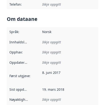
Telefon
:
Ikkje oppgitt
Om dataane
Språk
:
Norsk
Innhaldsleverandørar
Ikkje oppgitt
:
Opphav
:
Ikkje oppgitt
Oppdateringsfrekvens
Ikkje oppgitt
:
8. juni 2017
Først utgjeve
:
Denne datoen seier når dataa i dette datasettet 
Sist oppdatert
:
19. mars 2018
Nøyaktigheit
:
Ikkje oppgitt