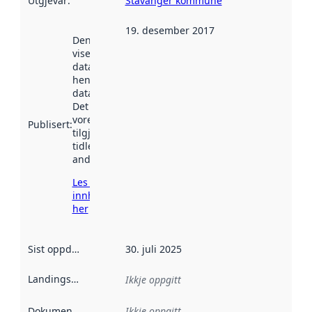
Utgjevar
:
Stavanger kommune
19. desember 2017
Denne datoen
viser når
datasettet vart
henta inn av
data.norge.no.
Det kan ha
vore
Publisert
:
tilgjengeleg
tidlegare
andre stader.
Les meir om
innhenting
her
Sist oppdatert
:
30. juli 2025
Landingsside
:
Ikkje oppgitt
Dokumentasjon
:
Ikkje oppgitt