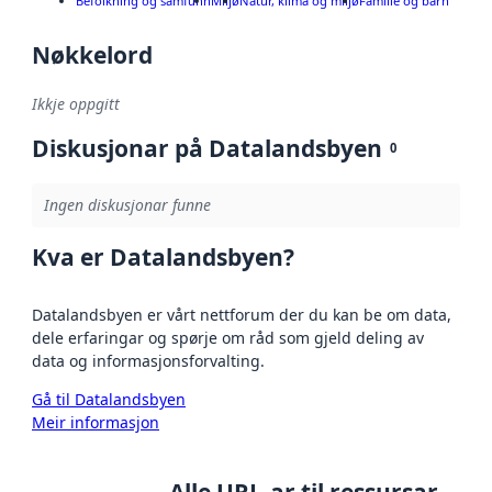
Befolkning og samfunn
Miljø
Natur, klima og miljø
Familie og barn
Nøkkelord
Ikkje oppgitt
Diskusjonar på Datalandsbyen
0
Ingen diskusjonar funne
Kva er Datalandsbyen?
Datalandsbyen er vårt nettforum der du kan be om data,
dele erfaringar og spørje om råd som gjeld deling av
data og informasjonsforvalting.
Gå til Datalandsbyen
Meir informasjon
Alle URL-ar til ressursar