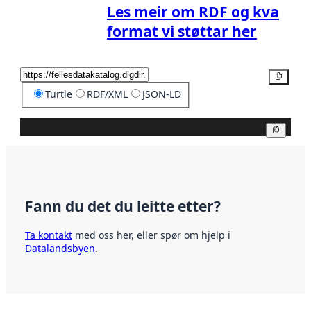
Les meir om RDF og kva
format vi støttar her
Kopier
Turtle
RDF/XML
JSON-LD
Kopier
Fann du det du leitte etter?
Ta kontakt
med oss her, eller spør om hjelp i
Datalandsbyen
.