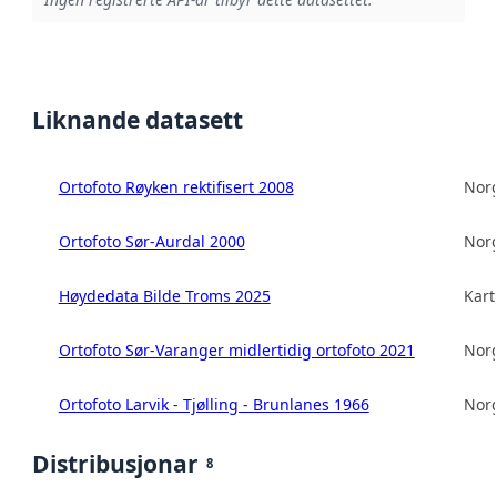
Liknande datasett
Ortofoto Røyken rektifisert 2008
Norg
Ortofoto Sør-Aurdal 2000
Norg
Høydedata Bilde Troms 2025
Kart
Ortofoto Sør-Varanger midlertidig ortofoto 2021
Norg
Ortofoto Larvik - Tjølling - Brunlanes 1966
Norg
Distribusjonar
8