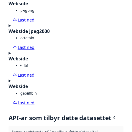
Webside
png
png
Last ned
Webside Jpeg2000
octet
bin
Last ned
Webside
tiff
tif
Last ned
Webside
geotiff
bin
Last ned
API-ar som tilbyr dette datasettet
0
Ingen registrerte API-ar tilbyr dette datasettet.