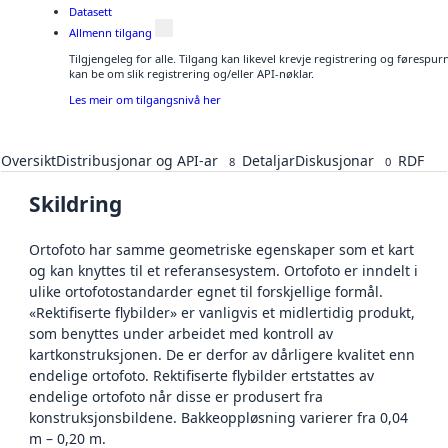
Datasett
Allmenn tilgang
Tilgjengeleg for alle. Tilgang kan likevel krevje registrering og førespu
kan be om slik registrering og/eller API-nøklar.
Les meir om tilgangsnivå her
Oversikt
Distribusjonar og API-ar
Detaljar
Diskusjonar
RDF
8
0
Skildring
Ortofoto har samme geometriske egenskaper som et kart
og kan knyttes til et referansesystem. Ortofoto er inndelt i
ulike ortofotostandarder egnet til forskjellige formål.
«Rektifiserte flybilder» er vanligvis et midlertidig produkt,
som benyttes under arbeidet med kontroll av
kartkonstruksjonen. De er derfor av dårligere kvalitet enn
endelige ortofoto. Rektifiserte flybilder ertstattes av
endelige ortofoto når disse er produsert fra
konstruksjonsbildene. Bakkeoppløsning varierer fra 0,04
m – 0,20 m.