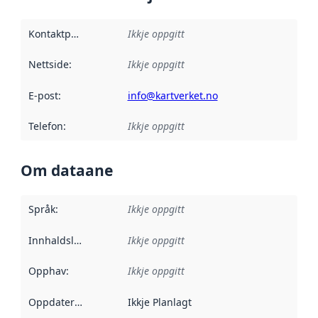
Kontaktpunkt
:
Ikkje oppgitt
Nettside
:
Ikkje oppgitt
E-post
:
info@kartverket.no
Telefon
:
Ikkje oppgitt
Om dataane
Språk
:
Ikkje oppgitt
Innhaldsleverandørar
Ikkje oppgitt
:
Opphav
:
Ikkje oppgitt
Oppdateringsfrekvens
Ikkje Planlagt
: