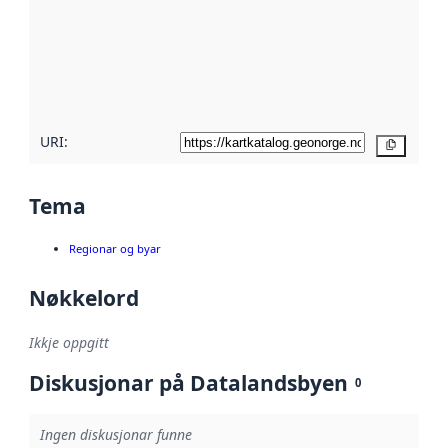
metadata.
Les meir om
metadatakvalitet
her
URI:
Kopier
Tema
Regionar og byar
Nøkkelord
Ikkje oppgitt
Diskusjonar på Datalandsbyen
0
Ingen diskusjonar funne