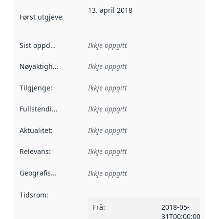
13. april 2018
Først utgjeve
:
Denne datoen seier når dataa i dette datasettet 
Sist oppdatert
:
Ikkje oppgitt
Nøyaktigheit
:
Ikkje oppgitt
Tilgjenge
:
Ikkje oppgitt
Fullstendigheit
:
Ikkje oppgitt
Aktualitet
:
Ikkje oppgitt
Relevans
:
Ikkje oppgitt
Geografisk område
:
Ikkje oppgitt
Tidsrom
:
Frå
:
2018-05-
31T00:00:00Z