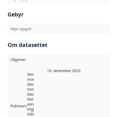
Gebyr
Ikkje oppgitt
Om datasettet
Utgjevar
:
19. desember 2023
Denne datoen
viser når
datasettet vart
henta inn av
data.norge.no.
Det kan ha
vore
Publisert
:
tilgjengeleg
tidlegare