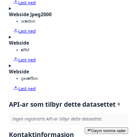
Last ned
Webside Jpeg2000
octet
bin
Last ned
Webside
tiff
tif
Last ned
Webside
geotiff
bin
Last ned
API-ar som tilbyr dette datasettet
0
Ingen registrerte API-ar tilbyr dette datasettet.
Gøym tomme rader
Kontaktinformasjon