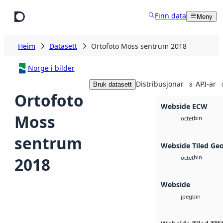
Hopp til hovudinnhald
Finn data
Meny
Heim
Datasett
Ortofoto Moss sentrum 2018
Norge i bilder
Distribusjonar
API-ar
Bruk datasett
8
Ortofoto
Webside ECW
Moss
bin
octet
sentrum
Webside Tiled Ge
bin
2018
octet
Webside
bin
jpeg