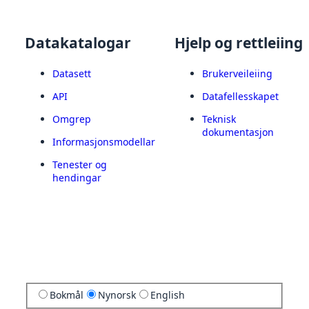
Datakatalogar
Hjelp og rettleiing
Datasett
Brukerveileiing
API
Datafellesskapet
Omgrep
Teknisk
dokumentasjon
Informasjonsmodellar
Tenester og
hendingar
Bokmål
Nynorsk
English