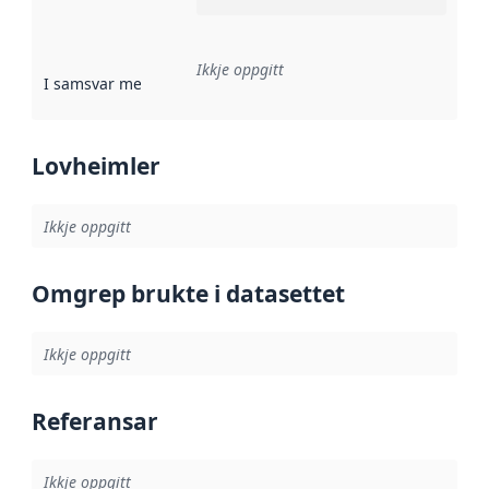
Ikkje oppgitt
I samsvar med
:
Referanse til ei implementeringsregel eller an
Lovheimler
Ikkje oppgitt
Omgrep brukte i datasettet
Ikkje oppgitt
Referansar
Ikkje oppgitt