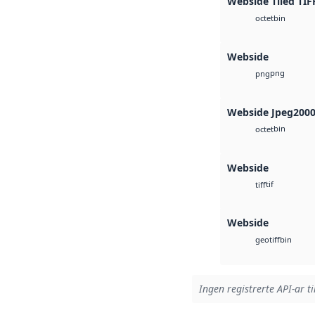
Webside Tiled TIF
bin
octet
Webside
png
png
Webside Jpeg200
bin
octet
Webside
tif
tiff
Webside
bin
geotiff
Ingen registrerte API-ar ti