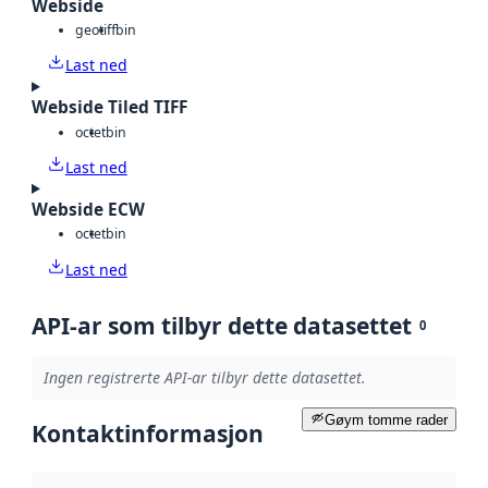
Webside
geotiff
bin
Last ned
Webside Tiled TIFF
octet
bin
Last ned
Webside ECW
octet
bin
Last ned
API-ar som tilbyr dette datasettet
0
Ingen registrerte API-ar tilbyr dette datasettet.
Gøym tomme rader
Kontaktinformasjon