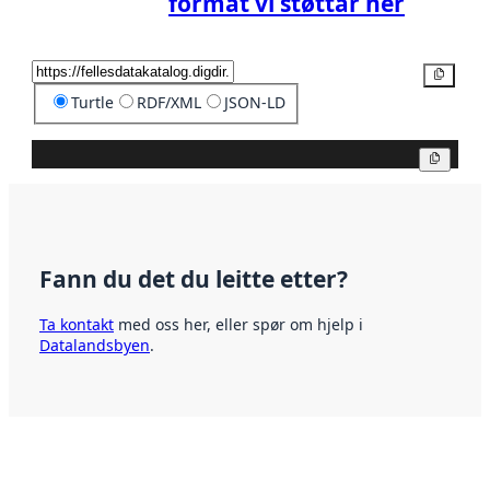
format vi støttar her
Kopier
Turtle
RDF/XML
JSON-LD
Kopier
Fann du det du leitte etter?
Ta kontakt
med oss her, eller spør om hjelp i
Datalandsbyen
.