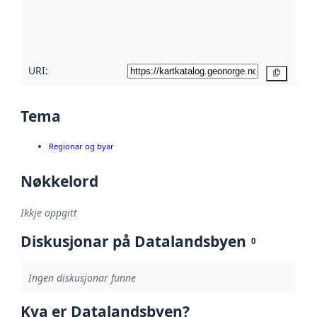
Les meir om
metadatakvalitet
her
URI:
Kopier
Tema
Regionar og byar
Nøkkelord
Ikkje oppgitt
Diskusjonar på Datalandsbyen
0
Ingen diskusjonar funne
Kva er Datalandsbyen?