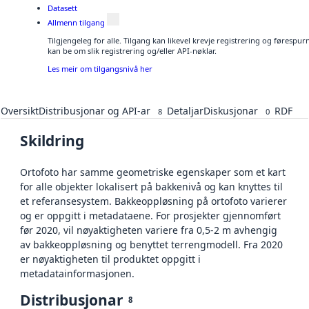
Datasett
Allmenn tilgang
Tilgjengeleg for alle. Tilgang kan likevel krevje registrering og førespu
kan be om slik registrering og/eller API-nøklar.
Les meir om tilgangsnivå her
Oversikt
Distribusjonar og API-ar
Detaljar
Diskusjonar
RDF
8
0
Skildring
Ortofoto har samme geometriske egenskaper som et kart
for alle objekter lokalisert på bakkenivå og kan knyttes til
et referansesystem. Bakkeoppløsning på ortofoto varierer
og er oppgitt i metadataene. For prosjekter gjennomført
før 2020, vil nøyaktigheten variere fra 0,5-2 m avhengig
av bakkeoppløsning og benyttet terrengmodell. Fra 2020
er nøyaktigheten til produktet oppgitt i
metadatainformasjonen.
Distribusjonar
8