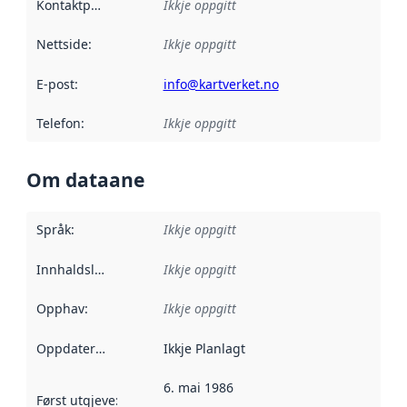
Kontaktpunkt
:
Ikkje oppgitt
Nettside
:
Ikkje oppgitt
E-post
:
info@kartverket.no
Telefon
:
Ikkje oppgitt
Om dataane
Språk
:
Ikkje oppgitt
Innhaldsleverandørar
Ikkje oppgitt
:
Opphav
:
Ikkje oppgitt
Oppdateringsfrekvens
Ikkje Planlagt
:
6. mai 1986
Først utgjeve
:
Denne datoen seier når dataa i dette datasettet 