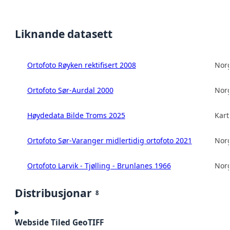
Liknande datasett
Ortofoto Røyken rektifisert 2008
Norg
Ortofoto Sør-Aurdal 2000
Norg
Høydedata Bilde Troms 2025
Kart
Ortofoto Sør-Varanger midlertidig ortofoto 2021
Norg
Ortofoto Larvik - Tjølling - Brunlanes 1966
Norg
Distribusjonar
8
Webside Tiled GeoTIFF