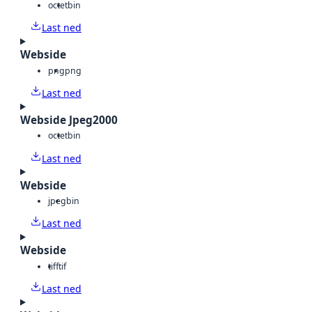
octet
bin
Last ned
Webside
png
png
Last ned
Webside Jpeg2000
octet
bin
Last ned
Webside
jpeg
bin
Last ned
Webside
tiff
tif
Last ned