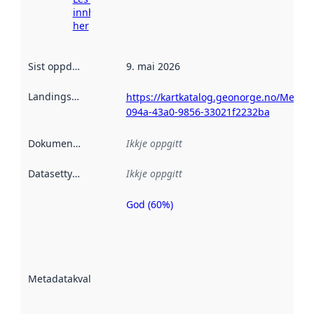
innhenting
her
Sist oppdatert
:
9. mai 2026
Landingsside
:
https://kartkatalog.geonorge.no/Metad
094a-43a0-9856-33021f2232ba
Dokumentasjon
:
Ikkje oppgitt
Datasettype
:
Ikkje oppgitt
God (60%)
Metadatakvalitet
er ein indikator
på kor godt
datasettene er
beskrive ved
Metadatakvalitet
:
hjelp av
metadata.