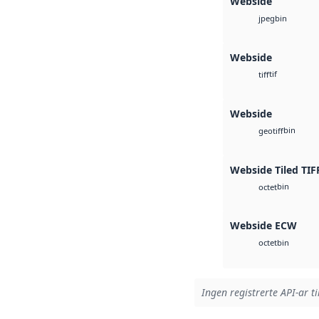
Webside
bin
jpeg
Webside
tif
tiff
Webside
bin
geotiff
Webside Tiled TIF
bin
octet
Webside ECW
bin
octet
Ingen registrerte API-ar ti