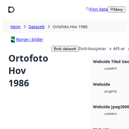
Hopp til hovudinnhald
Finn data
Meny
Heim
Datasett
Ortofoto Hov 1986
Norge i bilder
Distribusjonar
API-ar
Bruk datasett
8
Ortofoto
Webside Tiled Ge
Hov
bin
octet
1986
Webside
png
png
Webside Jpeg200
bin
octet