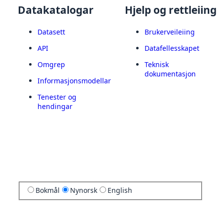
Datakatalogar
Hjelp og rettleiing
Datasett
Brukerveileiing
API
Datafellesskapet
Omgrep
Teknisk
dokumentasjon
Informasjonsmodellar
Tenester og
hendingar
Bokmål
Nynorsk
English