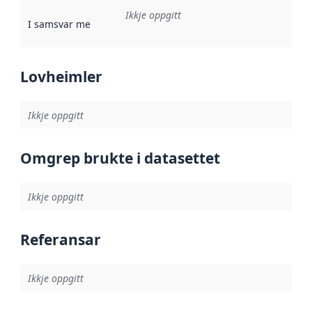
Ikkje oppgitt
I samsvar med
:
Referanse til ei implementeringsregel eller an
Lovheimler
Ikkje oppgitt
Omgrep brukte i datasettet
Ikkje oppgitt
Referansar
Ikkje oppgitt