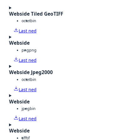
Webside Tiled GeoTIFF
octet
bin
Last ned
Webside
png
png
Last ned
Webside Jpeg2000
octet
bin
Last ned
Webside
jpeg
bin
Last ned
Webside
tiff
tif