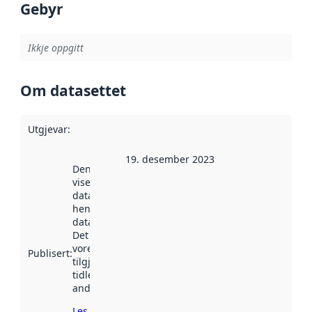
Gebyr
Ikkje oppgitt
Om datasettet
Utgjevar
:
19. desember 2023
Denne datoen
viser når
datasettet vart
henta inn av
data.norge.no.
Det kan ha
vore
Publisert
:
tilgjengeleg
tidlegare
andre stader.
Les meir om