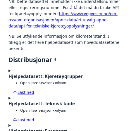
NB! Dette datasettet inneholder ikke understellsnummer
eller registreringsnummer. For å få det må du bruke API
for kjøretøyopplysninger:
https://www.vegvesen.no/om-
oss/om-organisasjonen/apne-data/et-utvalg-apne-
data/api-for-tekniske-kjoretoyopplysninger/
NB! Se utfyllende informasjon om kilometerstand. I
tillegg er det flere hjelpedatasett som hoveddatasettene
peker til.
Distribusjonar
9
Hjelpedatasett: Kjøretøygrupper
Open lisens
csv
json
xml
yaml
Last ned
Hjelpedatasett: Teknisk kode
Open lisens
csv
json
xml
yaml
Last ned