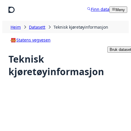
Hopp til hovudinnhald
Finn data
Meny
Heim
Datasett
Teknisk kjøretøyinformasjon
Statens vegvesen
Bruk dataset
Teknisk
kjøretøyinformasjon