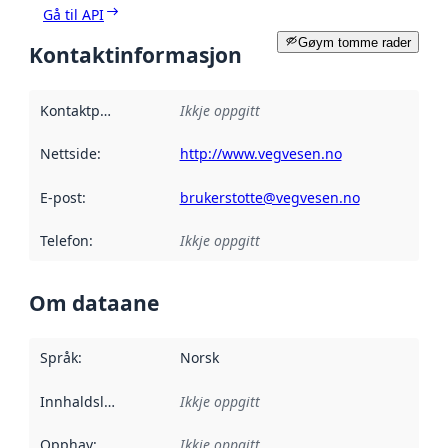
Gå til API
Gøym tomme rader
Kontaktinformasjon
Kontaktpunkt
:
Ikkje oppgitt
Nettside
:
http://www.vegvesen.no
E-post
:
brukerstotte@vegvesen.no
Telefon
:
Ikkje oppgitt
Om dataane
Språk
:
Norsk
Innhaldsleverandørar
Ikkje oppgitt
:
Opphav
:
Ikkje oppgitt