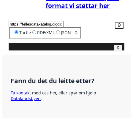
format vi støttar her
Kopier
Turtle
RDF/XML
JSON-LD
Kopier
Fann du det du leitte etter?
Ta kontakt
med oss her, eller spør om hjelp i
Datalandsbyen
.