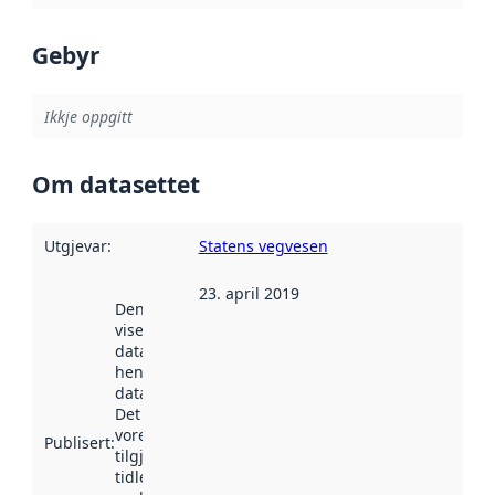
Gebyr
Ikkje oppgitt
Om datasettet
Utgjevar
:
Statens vegvesen
23. april 2019
Denne datoen
viser når
datasettet vart
henta inn av
data.norge.no.
Det kan ha
vore
Publisert
:
tilgjengeleg
tidlegare