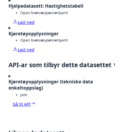
Hjelpedatasett: Hastighetstabell
Open lisens
csv
json
xml
yaml
Last ned
Kjøretøyopplysninger
Open lisens
csv
json
xml
yaml
Last ned
API-ar som tilbyr dette datasettet
1
Kjøretøyopplysninger (tekniske data
enkeltoppslag)
json
Gå til API