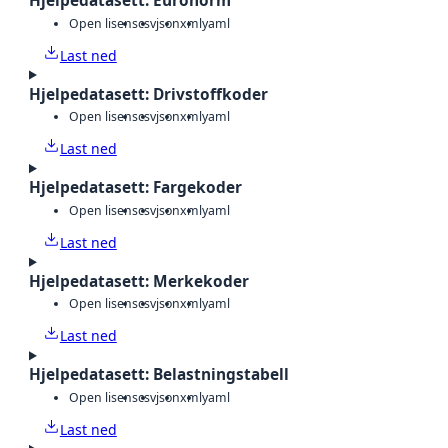
Hjelpedatasett: Euronorm
Open lisens
csv
json
xml
yaml
Last ned
Hjelpedatasett: Drivstoffkoder
Open lisens
csv
json
xml
yaml
Last ned
Hjelpedatasett: Fargekoder
Open lisens
csv
json
xml
yaml
Last ned
Hjelpedatasett: Merkekoder
Open lisens
csv
json
xml
yaml
Last ned
Hjelpedatasett: Belastningstabell
Open lisens
csv
json
xml
yaml
Last ned