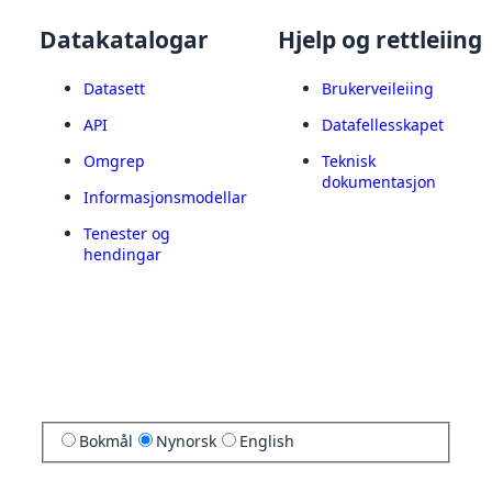
Datakatalogar
Hjelp og rettleiing
Datasett
Brukerveileiing
API
Datafellesskapet
Omgrep
Teknisk
dokumentasjon
Informasjonsmodellar
Tenester og
hendingar
Bokmål
Nynorsk
English