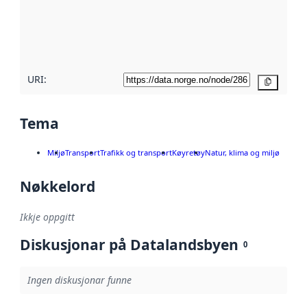
Les meir om
metadatakvalitet
her
URI:
Kopier
Tema
Miljø
Transport
Trafikk og transport
Køyretøy
Natur, klima og miljø
Nøkkelord
Ikkje oppgitt
Diskusjonar på Datalandsbyen
0
Ingen diskusjonar funne