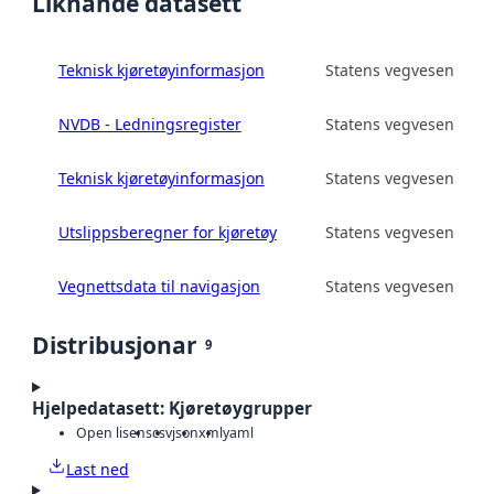
Liknande datasett
Teknisk kjøretøyinformasjon
Statens vegvesen
NVDB - Ledningsregister
Statens vegvesen
Teknisk kjøretøyinformasjon
Statens vegvesen
Utslippsberegner for kjøretøy
Statens vegvesen
Vegnettsdata til navigasjon
Statens vegvesen
Distribusjonar
9
Hjelpedatasett: Kjøretøygrupper
Open lisens
csv
json
xml
yaml
Last ned