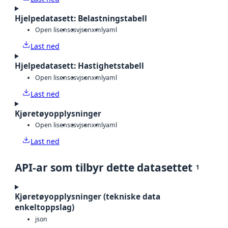
Hjelpedatasett: Belastningstabell
Open lisens
csv
json
xml
yaml
Last ned
Hjelpedatasett: Hastighetstabell
Open lisens
csv
json
xml
yaml
Last ned
Kjøretøyopplysninger
Open lisens
csv
json
xml
yaml
Last ned
API-ar som tilbyr dette datasettet
1
Kjøretøyopplysninger (tekniske data
enkeltoppslag)
json