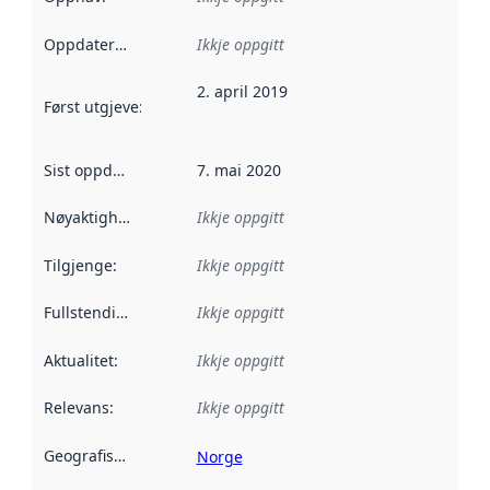
Oppdateringsfrekvens
Ikkje oppgitt
:
2. april 2019
Først utgjeve
:
Denne datoen seier når dataa i dette datasettet 
Sist oppdatert
:
7. mai 2020
Nøyaktigheit
:
Ikkje oppgitt
Tilgjenge
:
Ikkje oppgitt
Fullstendigheit
:
Ikkje oppgitt
Aktualitet
:
Ikkje oppgitt
Relevans
:
Ikkje oppgitt
Geografisk område
:
Norge