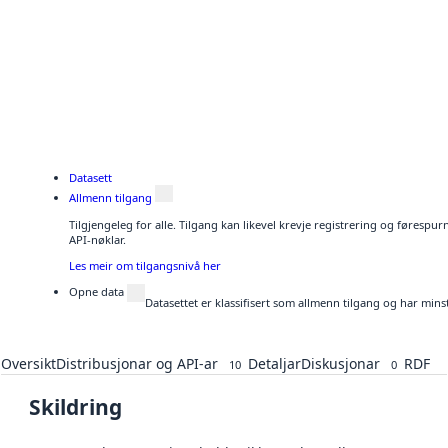
Datasett
Allmenn tilgang
Tilgjengeleg for alle. Tilgang kan likevel krevje registrering og førespu
API-nøklar.
Les meir om tilgangsnivå her
Opne data
Datasettet er klassifisert som allmenn tilgang og har mins
Oversikt
Distribusjonar og API-ar
Detaljar
Diskusjonar
RDF
10
0
Skildring