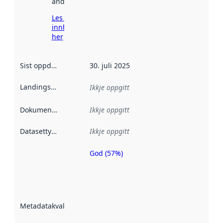
andre stader.
Les meir om
innhenting
her
Sist oppdatert
:
30. juli 2025
Landingsside
:
Ikkje oppgitt
Dokumentasjon
:
Ikkje oppgitt
Datasettype
:
Ikkje oppgitt
God (57%)
Metadatakvalitet
er ein indikator
på kor godt
datasettene er
beskrive ved
Metadatakvalitet
:
hjelp av
metadata.