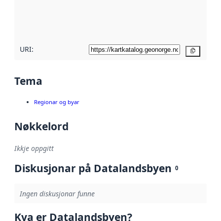
Les meir om
metadatakvalitet
her
URI:
Kopier
Tema
Regionar og byar
Nøkkelord
Ikkje oppgitt
Diskusjonar på Datalandsbyen
0
Ingen diskusjonar funne
Kva er Datalandsbyen?