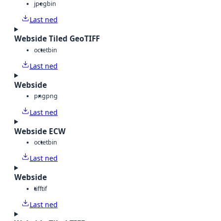
jpeg
bin
Last ned
Webside Tiled GeoTIFF
octet
bin
Last ned
Webside
png
png
Last ned
Webside ECW
octet
bin
Last ned
Webside
tiff
tif
Last ned