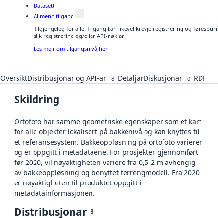
Datasett
Allmenn tilgang
Tilgjengeleg for alle. Tilgang kan likevel krevje registrering og føresp
slik registrering og/eller API-nøklar.
Les meir om tilgangsnivå her
Oversikt
Distribusjonar og API-ar
Detaljar
Diskusjonar
RDF
8
0
Skildring
Ortofoto har samme geometriske egenskaper som et kart
for alle objekter lokalisert på bakkenivå og kan knyttes til
et referansesystem. Bakkeoppløsning på ortofoto varierer
og er oppgitt i metadataene. For prosjekter gjennomført
før 2020, vil nøyaktigheten variere fra 0,5-2 m avhengig
av bakkeoppløsning og benyttet terrengmodell. Fra 2020
er nøyaktigheten til produktet oppgitt i
metadatainformasjonen.
Distribusjonar
8