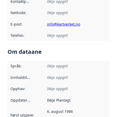
Kontaktpunkt
:
Ikkje oppgitt
Nettside
:
Ikkje oppgitt
E-post
:
info@kartverket.no
Telefon
:
Ikkje oppgitt
Om dataane
Språk
:
Ikkje oppgitt
Innhaldsleverandørar
Ikkje oppgitt
:
Opphav
:
Ikkje oppgitt
Oppdateringsfrekvens
Ikkje Planlagt
:
6. august 1986
Først utgjeve
:
Denne datoen seier når dataa i dette datasettet 