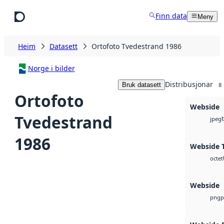
Hopp til hovudinnhald
Finn data
Meny
Heim
Datasett
Ortofoto Tvedestrand 1986
Norge i bilder
Distribusjonar
Bruk datasett
8
Ortofoto
Webside
Tvedestrand
jpeg
1986
Webside T
octet
Webside
p
png