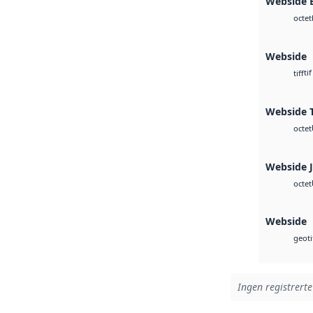
Webside
octet
Webside
tif
tiff
Webside T
octet
Webside 
octet
Webside
geoti
Ingen registrerte