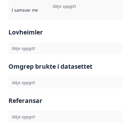
Ikkje oppgitt
I samsvar med
:
Referanse til ei implementeringsregel eller an
Lovheimler
Ikkje oppgitt
Omgrep brukte i datasettet
Ikkje oppgitt
Referansar
Ikkje oppgitt