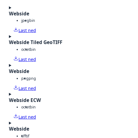
Webside
jpeg
bin
Last ned
Webside Tiled GeoTIFF
octet
bin
Last ned
Webside
png
png
Last ned
Webside ECW
octet
bin
Last ned
Webside
tiff
tif