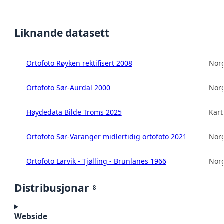
Liknande datasett
Ortofoto Røyken rektifisert 2008
Norg
Ortofoto Sør-Aurdal 2000
Norg
Høydedata Bilde Troms 2025
Kart
Ortofoto Sør-Varanger midlertidig ortofoto 2021
Norg
Ortofoto Larvik - Tjølling - Brunlanes 1966
Norg
Distribusjonar
8
Webside