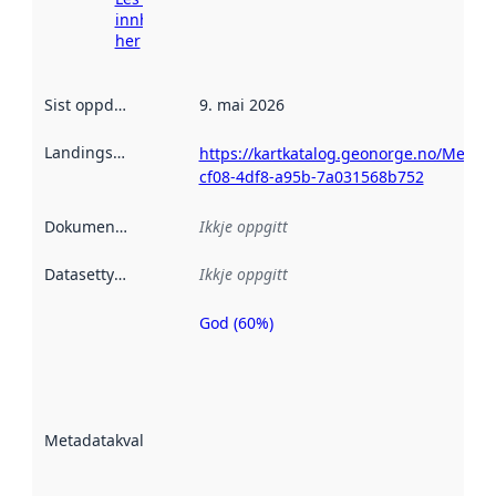
innhenting
her
Sist oppdatert
:
9. mai 2026
Landingsside
:
https://kartkatalog.geonorge.no/Metad
cf08-4df8-a95b-7a031568b752
Dokumentasjon
:
Ikkje oppgitt
Datasettype
:
Ikkje oppgitt
God (60%)
Metadatakvalitet
er ein indikator
på kor godt
datasettene er
beskrive ved
Metadatakvalitet
:
hjelp av
metadata.