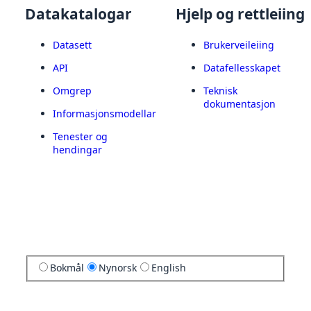
Datakatalogar
Hjelp og rettleiing
Datasett
Brukerveileiing
API
Datafellesskapet
Omgrep
Teknisk
dokumentasjon
Informasjonsmodellar
Tenester og
hendingar
Bokmål
Nynorsk
English