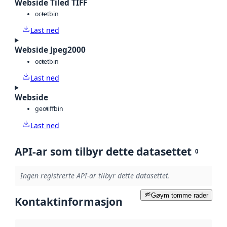
Webside Tiled TIFF
octet
bin
Last ned
Webside Jpeg2000
octet
bin
Last ned
Webside
geotiff
bin
Last ned
API-ar som tilbyr dette datasettet
0
Ingen registrerte API-ar tilbyr dette datasettet.
Gøym tomme rader
Kontaktinformasjon