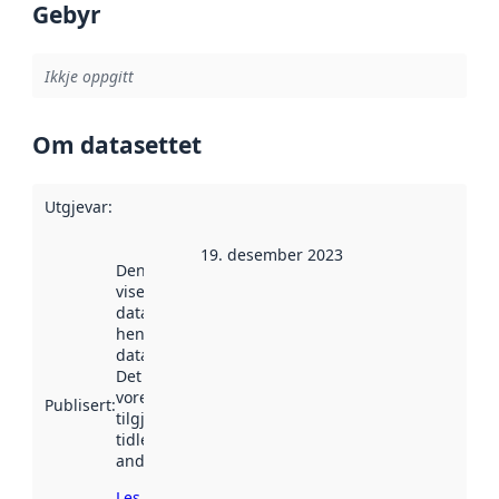
Gebyr
Ikkje oppgitt
Om datasettet
Utgjevar
:
19. desember 2023
Denne datoen
viser når
datasettet vart
henta inn av
data.norge.no.
Det kan ha
vore
Publisert
:
tilgjengeleg
tidlegare
andre stader.
Les meir om