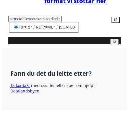
format vi støttar her
Kopier
Turtle
RDF/XML
JSON-LD
Kopier
Fann du det du leitte etter?
Ta kontakt
med oss her, eller spør om hjelp i
Datalandsbyen
.