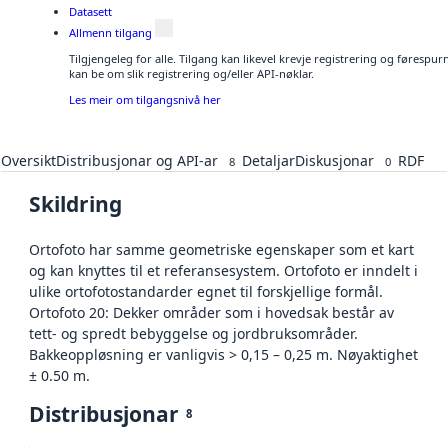
Datasett
Allmenn tilgang
Tilgjengeleg for alle. Tilgang kan likevel krevje registrering og førespu
kan be om slik registrering og/eller API-nøklar.
Les meir om tilgangsnivå her
Oversikt
Distribusjonar og API-ar
Detaljar
Diskusjonar
RDF
8
0
Skildring
Ortofoto har samme geometriske egenskaper som et kart
og kan knyttes til et referansesystem. Ortofoto er inndelt i
ulike ortofotostandarder egnet til forskjellige formål.
Ortofoto 20: Dekker områder som i hovedsak består av
tett- og spredt bebyggelse og jordbruksområder.
Bakkeoppløsning er vanligvis > 0,15 – 0,25 m. Nøyaktighet
± 0.50 m.
Distribusjonar
8