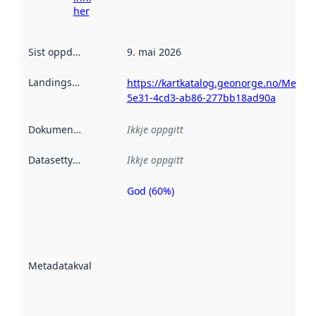
her
Sist oppdatert
:
9. mai 2026
Landingsside
:
https://kartkatalog.geonorge.no/Metad
5e31-4cd3-ab86-277bb18ad90a
Dokumentasjon
:
Ikkje oppgitt
Datasettype
:
Ikkje oppgitt
God (60%)
Metadatakvalitet
er ein indikator
på kor godt
datasettene er
beskrive ved
Metadatakvalitet
:
hjelp av
metadata.
Les meir om