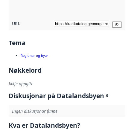
metadatakvalitet
her
URI:
Kopier
Tema
Regionar og byar
Nøkkelord
Ikkje oppgitt
Diskusjonar på Datalandsbyen
0
Ingen diskusjonar funne
Kva er Datalandsbyen?