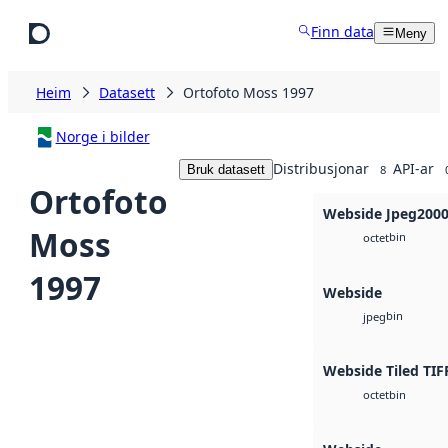
Hopp til hovudinnhald
Finn data
Meny
Heim
Datasett
Ortofoto Moss 1997
Norge i bilder
Distribusjonar
API-ar
Bruk datasett
8
Ortofoto
Webside Jpeg200
Moss
bin
octet
1997
Webside
bin
jpeg
Webside Tiled TIF
bin
octet