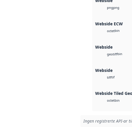
Webside
png
png
Webside ECW
bin
octet
Webside
bin
geotiff
Webside
tif
tiff
Webside Tiled Ge
bin
octet
Ingen registrerte API-ar ti