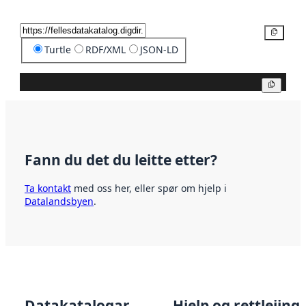
Kopier
Turtle
RDF/XML
JSON-LD
Kopier
Fann du det du leitte etter?
Ta kontakt
med oss her, eller spør om hjelp i
Datalandsbyen
.
Datakatalogar
Hjelp og rettleiing