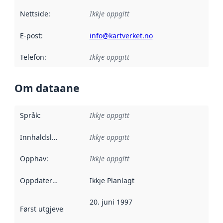
Nettside
:
Ikkje oppgitt
E-post
:
info@kartverket.no
Telefon
:
Ikkje oppgitt
Om dataane
Språk
:
Ikkje oppgitt
Innhaldsleverandørar
Ikkje oppgitt
:
Opphav
:
Ikkje oppgitt
Oppdateringsfrekvens
Ikkje Planlagt
:
20. juni 1997
Først utgjeve
:
Denne datoen seier når dataa i dette datasettet 