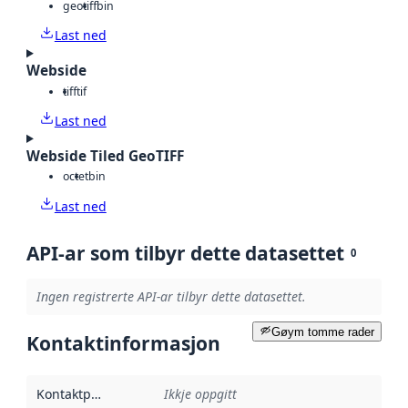
geotiff
bin
Last ned
Webside
tiff
tif
Last ned
Webside Tiled GeoTIFF
octet
bin
Last ned
API-ar som tilbyr dette datasettet
0
Ingen registrerte API-ar tilbyr dette datasettet.
Gøym tomme rader
Kontaktinformasjon
Kontaktpunkt
:
Ikkje oppgitt