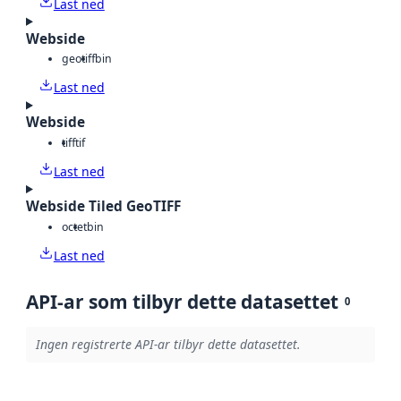
Last ned
Webside
geotiff
bin
Last ned
Webside
tiff
tif
Last ned
Webside Tiled GeoTIFF
octet
bin
Last ned
API-ar som tilbyr dette datasettet
0
Ingen registrerte API-ar tilbyr dette datasettet.