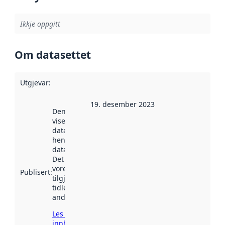
Ikkje oppgitt
Om datasettet
Utgjevar
:
19. desember 2023
Denne datoen
viser når
datasettet vart
henta inn av
data.norge.no.
Det kan ha
vore
Publisert
:
tilgjengeleg
tidlegare
andre stader.
Les meir om
innhenting