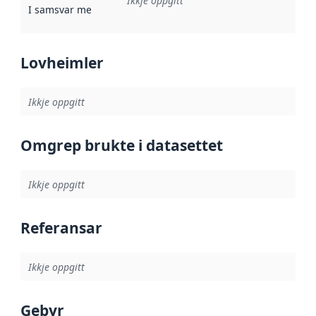
Ikkje oppgitt
I samsvar med
:
Referanse til ei implementeringsregel eller an
Lovheimler
Ikkje oppgitt
Omgrep brukte i datasettet
Ikkje oppgitt
Referansar
Ikkje oppgitt
Gebyr